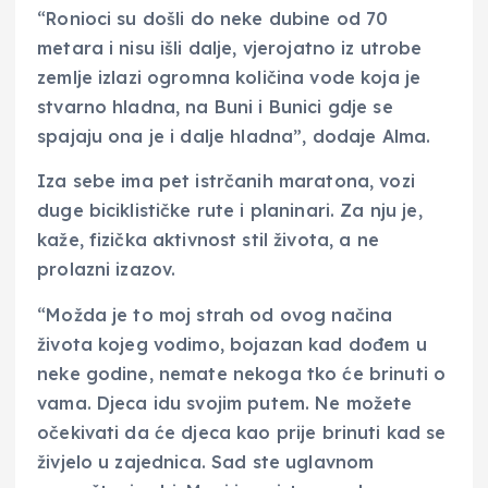
“Ronioci su došli do neke dubine od 70
metara i nisu išli dalje, vjerojatno iz utrobe
zemlje izlazi ogromna količina vode koja je
stvarno hladna, na Buni i Bunici gdje se
spajaju ona je i dalje hladna”, dodaje Alma.
Iza sebe ima pet istrčanih maratona, vozi
duge biciklističke rute i planinari. Za nju je,
kaže, fizička aktivnost stil života, a ne
prolazni izazov.
“Možda je to moj strah od ovog načina
života kojeg vodimo, bojazan kad dođem u
neke godine, nemate nekoga tko će brinuti o
vama. Djeca idu svojim putem. Ne možete
očekivati da će djeca kao prije brinuti kad se
živjelo u zajednica. Sad ste uglavnom