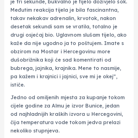
je tri sekunde, bukvalno je tijelo doživjelo šok.
Međutim reakcija tijela je bila fascinantna,
takav nekakav adrenalin, krvotok, nakon
desetak sekundi sam se vratila, totalno je
drugi osjećaj bio. Uglavnom slušam tijelo, ako
kaže da nije ugodno ja to poštujem. Imate s
obzirom na Mostar i Hercegovinu more
dušobrižnika koji će sad komentirati od
bubrega, jajnika, krajnika. Mene to nasmije,
pa kažem i krajnici i jajnici, sve mi je okej”,
ističe.
Jedno od omiljenih mjesta za kupanje tokom
cijele godine za Almu je izvor Bunice, jedan
od najhladnijih kraških izvora u Hercegovini,
čija temperatura vode tokom jedva prelazi
nekoliko stupnjeva.