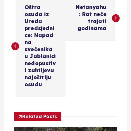
N
Oštra
Netanyahu
a
osuda iz
: Rat neće
Ureda
trajati
v
predsjedni
godinama
ce: Napad
i
na
svećenika
g
u Jablanici
nedopustiv
a
i zahtijeva
najoštriju
c
osudu
i
j
Related Posts