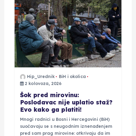
a
o
b
j
a
v
Hip_Urednik
BiH i okolica
2 kolovoza, 2026
a
Šok pred mirovinu:
Poslodavac nije uplatio staž?
Evo kako ga platiti!
Mnogi radnici u Bosni i Hercegovini (BiH)
suočavaju se s neugodnim iznenađenjem
pred sam prag mirovine: otkrivaju da im