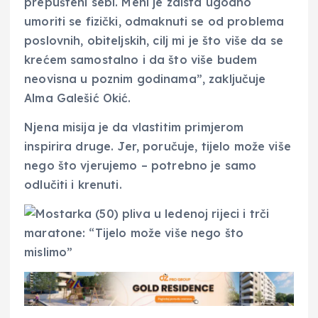
prepušteni sebi. Meni je zaista ugodno
umoriti se fizički, odmaknuti se od problema
poslovnih, obiteljskih, cilj mi je što više da se
krećem samostalno i da što više budem
neovisna u poznim godinama”, zaključuje
Alma Galešić Okić.
Njena misija je da vlastitim primjerom
inspirira druge. Jer, poručuje, tijelo može više
nego što vjerujemo – potrebno je samo
odlučiti i krenuti.