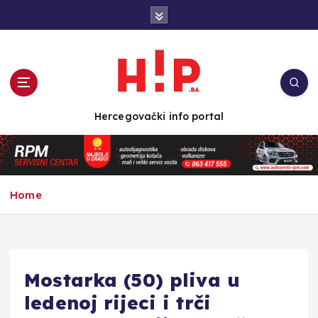
S
k
i
p
t
o
c
Hercegovački info portal
o
n
t
e
n
Home
t
Mostarka (50) pliva u
ledenoj rijeci i trči