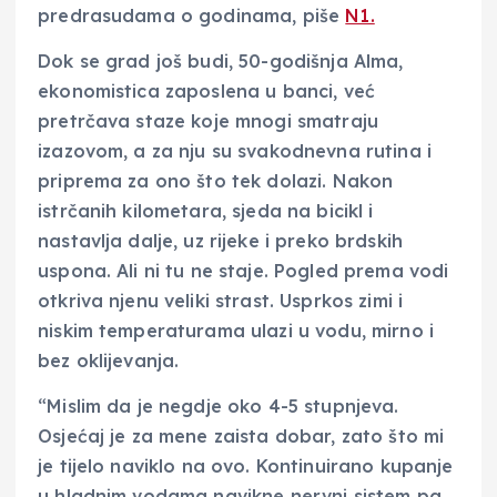
predrasudama o godinama, piše
N1.
Dok se grad još budi, 50-godišnja Alma,
ekonomistica zaposlena u banci, već
pretrčava staze koje mnogi smatraju
izazovom, a za nju su svakodnevna rutina i
priprema za ono što tek dolazi. Nakon
istrčanih kilometara, sjeda na bicikl i
nastavlja dalje, uz rijeke i preko brdskih
uspona. Ali ni tu ne staje. Pogled prema vodi
otkriva njenu veliki strast. Usprkos zimi i
niskim temperaturama ulazi u vodu, mirno i
bez oklijevanja.
“Mislim da je negdje oko 4-5 stupnjeva.
Osjećaj je za mene zaista dobar, zato što mi
je tijelo naviklo na ovo. Kontinuirano kupanje
u hladnim vodama navikne nervni sistem pa