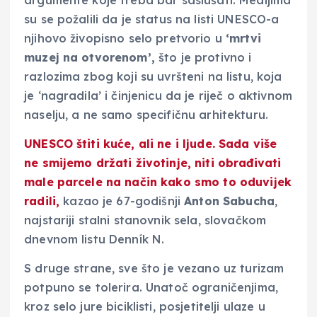
argumente koje treba bar saslušati. Medijima
su se požalili da je status na listi UNESCO-a
njihovo živopisno selo pretvorio u
‘mrtvi
muzej na otvorenom’,
što je protivno i
razlozima zbog koji su uvršteni na listu, koja
je ‘nagradila’ i činjenicu da je riječ o aktivnom
naselju, a ne samo specifičnu arhitekturu.
UNESCO štiti kuće, ali ne i ljude.
Sada više
ne smijemo držati životinje, niti obrađivati
male parcele na način kako smo to oduvijek
radili,
kazao je 67-godišnji
Anton Sabucha
,
najstariji stalni stanovnik sela, slovačkom
dnevnom listu Denník N.
S druge strane, sve što je vezano uz turizam
potpuno se tolerira. Unatoč ograničenjima,
kroz selo jure biciklisti, posjetitelji ulaze u