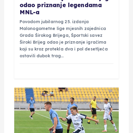
odao priznanje legendama
a
MNL-a
Povodom jubilarnog 25. izdanja
Malonogometne lige mjesnih zajednica
Grada Širokog Brijega, Športski savez
Široki Brijeg odao je priznanje igračima
koji su kroz protekla dva i pol desetljeća
ostavili dubok trag…