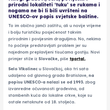
prirodni lokaliteti ‘tuku’ se rukama i
nogama ne bi li bili uvršteni na
UNESCO-ov popis svjetske baštine.
To im obično jamči zaštitu, ali u novije vrijeme
i bolju turističku posjećenost takvim
prirodnim i povijesnim draguljima. No, nekima
to počinje predstavljati problem jer su
najednom preplavljeni tisućama gostiju. Novi
primjer stiže iz
Slovačke,
piše
tportal.
Selo Vlkolinec
u Slovačkoj, oko tri sata
udaljeno od glavnog grada Bratislave,
na
popisu UNESCO-a nalazi se od 1993.
zbog
izvanredne očuvanosti građevina, od
stambenih kuća do lokalne crkve, koje su
ostale netaknute od 18. stoljeća.