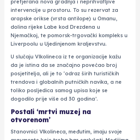
pretjerana nova gradnja i neprihvatljive
intervencije u prostoru. To su rezervat za
arapske orikse (vrsta antilope) u Omanu,
dolina rijeke Labe kod Drezdena u
Njemačkoj, te pomorsk-trgovački kompleks u
Liverpoolu u Ujedinjenom kraljevstvu.
U slučaju Vlkolineca iz te organizacije kažu
da je istina da se značajno povećao broj
posjetitelja, ali je to ‘odraz širih turističkih
trendova i globalnih putničkih navika, a ne
toliko posljedica samog upisa koje se
dogodilo prije više od 30 godina’.
Postali ‘mrtvi muzej na
otvorenom’
Stanovnici Vlkolineca, međutim, imaju svoje