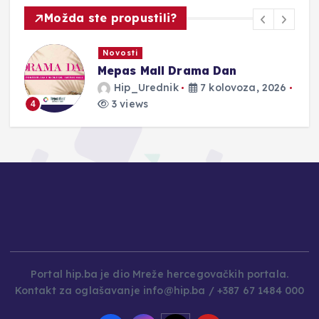
Možda ste propustili?
Novosti
Mepas Mall Drama Dan
Hip_Urednik
7 kolovoza, 2026
3 views
4
Portal hip.ba je dio Mreže hercegovačkih portala.
Kontakt za oglašavanje info@hip.ba / +387 67 1484 000