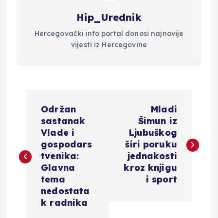
Hip_Urednik
Hercegovački info portal donosi najnovije
vijesti iz Hercegovine
N
Održan
Mladi
a
sastanak
Šimun iz
Vlade i
Ljubuškog
v
gospodars
širi poruku
tvenika:
jednakosti
i
Glavna
kroz knjigu
tema
i sport
g
nedostata
k radnika