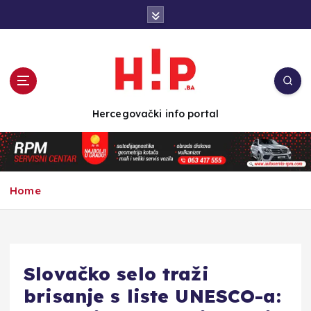
S
k
i
p
t
o
c
Hercegovački info portal
o
n
t
e
n
Home
t
Slovačko selo traži
brisanje s liste UNESCO-a: