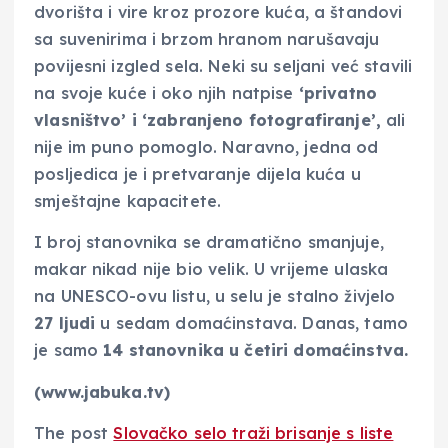
dvorišta i vire kroz prozore kuća, a štandovi
sa suvenirima i brzom hranom narušavaju
povijesni izgled sela. Neki su seljani već stavili
na svoje kuće i oko njih natpise
‘privatno
vlasništvo’ i ‘zabranjeno fotografiranje’,
ali
nije im puno pomoglo. Naravno, jedna od
posljedica je i pretvaranje dijela kuća u
smještajne kapacitete.
I broj stanovnika se dramatično smanjuje,
makar nikad nije bio velik. U vrijeme ulaska
na UNESCO-ovu listu, u selu je stalno živjelo
27 ljudi
u sedam domaćinstava. Danas, tamo
je samo
14 stanovnika u četiri domaćinstva.
(www.jabuka.tv)
The post
Slovačko selo traži brisanje s liste