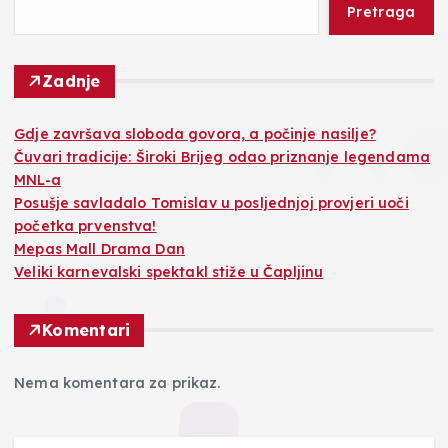
Pretraga
Zadnje
Gdje završava sloboda govora, a počinje nasilje?
Čuvari tradicije: Široki Brijeg odao priznanje legendama
MNL-a
Posušje savladalo Tomislav u posljednjoj provjeri uoči
početka prvenstva!
Mepas Mall Drama Dan
Veliki karnevalski spektakl stiže u Čapljinu
Komentari
Nema komentara za prikaz.