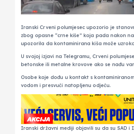
Iranski Crveni polumjesec upozorio je stano
zbog opasne “crne kiše” koja pada nakon nap
upozorila da kontaminirana kiša može uzrokova
U svojoj izjavi na Telegramu, Crveni polumje
betonske ili metalne krovove ako se nađu vani
Osobe koje dođu u kontakt s kontaminirano
vodom i presvući natopljenu odjeću.
Iranski državni mediji objavili su da su SAD i 