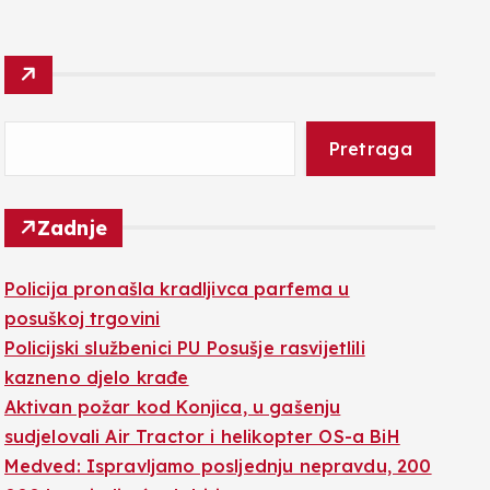
Pretraga
Zadnje
Policija pronašla kradljivca parfema u
posuškoj trgovini
Policijski službenici PU Posušje rasvijetlili
kazneno djelo krađe
Aktivan požar kod Konjica, u gašenju
sudjelovali Air Tractor i helikopter OS-a BiH
Medved: Ispravljamo posljednju nepravdu, 200