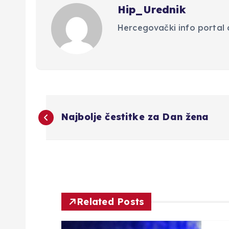
Hip_Urednik
Hercegovački info portal d
N
Najbolje čestitke za Dan žena
a
v
i
Related Posts
g