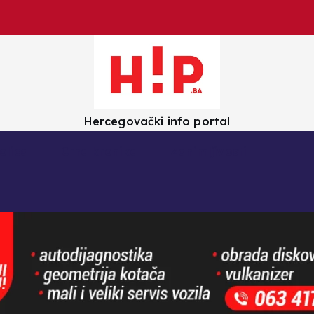
Hercegovački info portal
olica
Crna kronika
Zanimljivosti