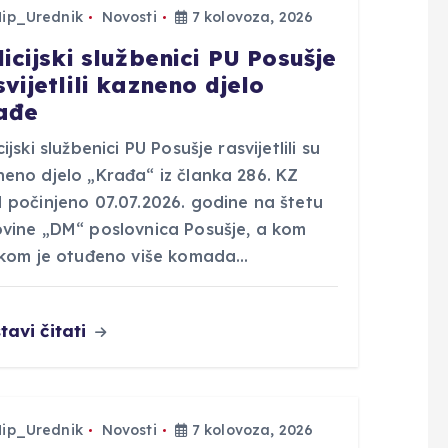
Hip_Urednik
Novosti
7 kolovoza, 2026
licijski službenici PU Posušje
svijetlili kazneno djelo
ađe
cijski službenici PU Posušje rasvijetlili su
neno djelo „Krađa“ iz članka 286. KZ
H počinjeno 07.07.2026. godine na štetu
ovine „DM“ poslovnica Posušje, a kom
likom je otuđeno više komada…
tavi čitati
Hip_Urednik
Novosti
7 kolovoza, 2026