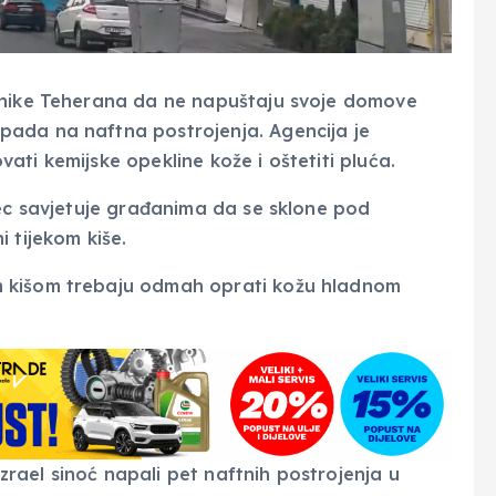
vnike Teherana da ne napuštaju svoje domove
ada na naftna postrojenja. Agencija je
ti kemijske opekline kože i oštetiti pluća.
sec savjetuje građanima da se sklone pod
 tijekom kiše.
m kišom trebaju odmah oprati kožu hladnom
Izrael sinoć napali pet naftnih postrojenja u