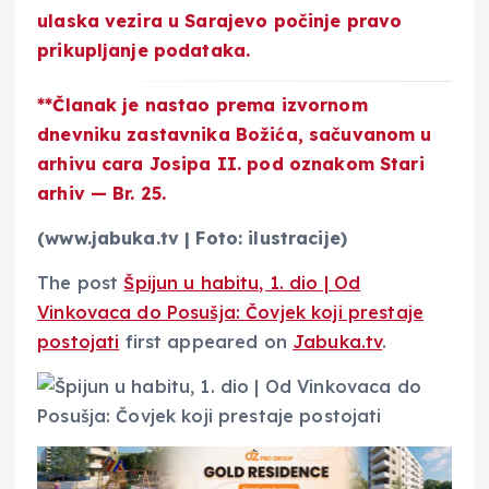
ulaska vezira u Sarajevo počinje pravo
prikupljanje podataka.
**Članak je nastao prema izvornom
dnevniku zastavnika Božića, sačuvanom u
arhivu cara Josipa II. pod oznakom Stari
arhiv — Br. 25.
(www.jabuka.tv | Foto: ilustracije)
The post
Špijun u habitu, 1. dio | Od
Vinkovaca do Posušja: Čovjek koji prestaje
postojati
first appeared on
Jabuka.tv
.