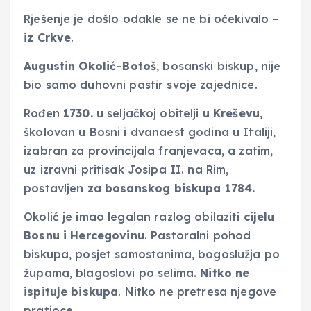
Rješenje je došlo odakle se ne bi očekivalo –
iz Crkve
.
Augustin
Okolić
–
Botoš
, bosanski biskup, nije
bio samo duhovni pastir svoje zajednice.
Rođen
1730.
u seljačkoj obitelji
u Kreševu
,
školovan u Bosni i dvanaest godina u Italiji,
izabran za provincijala franjevaca, a zatim,
uz izravni pritisak Josipa II. na Rim,
postavljen
za bosanskog
biskupa
1784.
Okolić je imao legalan razlog obilaziti
cijelu
Bosnu
i
Hercegovinu
. Pastoralni pohod
biskupa, posjet samostanima, bogoslužja po
župama, blagoslovi po selima.
Nitko ne
ispituje biskupa
. Nitko ne pretresa njegove
pratioce.