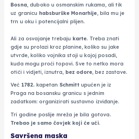
Bosna
, duboko u osmanskim rukama, ali tik
uz granicu
habsburške
Monarhije
, bila mu je
trn u oku i potencijalni plijen.
Ali za osvajanje trebaju
karte
. Treba znati
gdje su prolazi kroz planine, koliko su jake
utvrde, koliko vojnika stoji u kojoj posadi,
kuda mogu proći topovi. Sve to netko mora
otići i vidjeti, iznutra,
bez
odore
, bez zastave.
Već
1782.
kapetan
Schmitt
upućen je iz
Praga na bosansku granicu s jednim
zadatkom: organizirati sustavno izviđanje.
Tri godine poslije mreža je bila gotova.
Trebao je samo čovjek koji će ući
.
Savršena maska