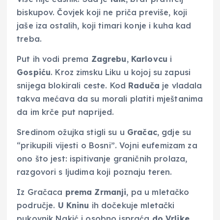
biskupov. Čovjek koji ne priča previše, koji
jaše iza ostalih, koji timari konje i kuha kad
treba.
Put ih vodi prema
Zagrebu
,
Karlovcu
i
Gospiću
. Kroz zimsku Liku u kojoj su zapusi
snijega blokirali ceste. Kod
Raduča
je vladala
takva mećava da su morali platiti mještanima
da im krče put naprijed.
Sredinom ožujka stigli su u
Gračac
, gdje su
“prikupili vijesti o Bosni”. Vojni eufemizam za
ono što jest: ispitivanje graničnih prolaza,
razgovori s ljudima koji poznaju teren.
Iz Gračaca
prema Zrmanji
, pa u mletačko
područje.
U Kninu
ih dočekuje mletački
pukovnik Nakić i osobno ispraća
do Vrlike
.