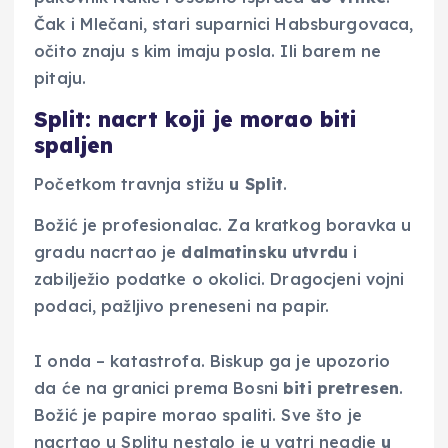
Čak i Mlečani, stari suparnici Habsburgovaca,
očito znaju s kim imaju posla. Ili barem ne
pitaju.
Split: nacrt koji je morao biti
spaljen
Početkom travnja stižu
u Split
.
Božić je profesionalac. Za kratkog boravka u
gradu nacrtao je
dalmatinsku
utvrdu
i
zabilježio podatke o okolici. Dragocjeni vojni
podaci, pažljivo preneseni na papir.
I onda – katastrofa. Biskup ga je upozorio
da će na granici prema Bosni
biti pretresen
.
Božić je papire morao spaliti. Sve što je
nacrtao u Splitu nestalo je u vatri negdje
u