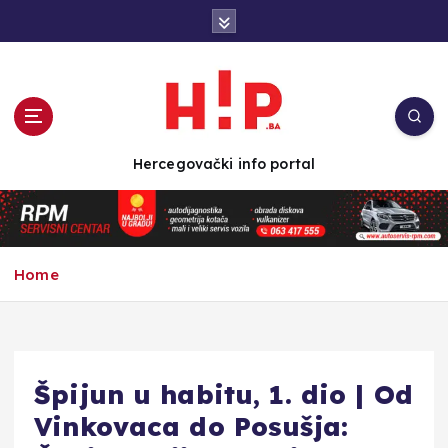
S
k
i
p
t
o
c
Hercegovački info portal
o
n
t
e
n
Home
t
Špijun u habitu, 1. dio | Od
Vinkovaca do Posušja: