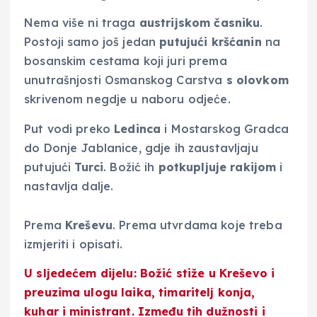
Nema više ni traga
austrijskom časniku
.
Postoji samo još jedan
putujući
kršćanin
na
bosanskim cestama koji juri prema
unutrašnjosti Osmanskog Carstva
s olovkom
skrivenom negdje u naboru odjeće.
Put vodi preko
Ledinca
i Mostarskog Gradca
do Donje Jablanice, gdje ih zaustavljaju
putujući
Turci
. Božić ih
potkupljuje rakijom
i
nastavlja dalje.
Prema
Kreševu
. Prema utvrdama koje treba
izmjeriti i opisati.
U sljedećem dijelu: Božić stiže u Kreševo i
preuzima ulogu laika, timaritelj konja,
kuhar i ministrant. Između tih dužnosti i