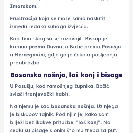
Imotskom
.
Frustracija
koja se može samo naslutiti
između redaka suhoga izvješća.
Kod Imotskog su se razdvojili. Biskup je
krenuo
prema Duvnu
, a Božić prema
Posušju
u
Hercegovini
, gdje ga je čekala posljednja
preobrazba.
Bosanska nošnja, loš konj i bisage
U Posušju, kod tamošnjeg župnika, Božić
svlači
franjevački habit
.
Na njemu je sad
bosanska
nošnja
. Uz njega
je biskupov tajnik. Pod njim je, kako sam
bilježi bez ikakve pritužbe, “
loš
konj
“. Na
sedlu su bisage s onim što mu treba za put.