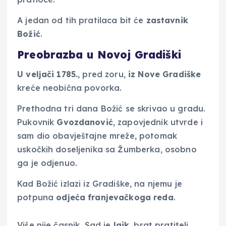
A jedan od tih pratilaca bit će
zastavnik
Božić
.
Preobrazba u Novoj Gradiški
U veljači 1785.
, pred zoru,
iz Nove
Gradiške
kreće neobična povorka.
Prethodna tri dana Božić se skrivao u gradu.
Pukovnik
Gvozdanović
, zapovjednik utvrde i
sam dio obavještajne mreže, potomak
uskočkih doseljenika sa Žumberka, osobno
ga je odjenuo.
Kad Božić izlazi iz Gradiške, na njemu je
potpuna
odjeća franjevačkoga reda
.
Više nije časnik. Sad je
laik
, brat pratitelj