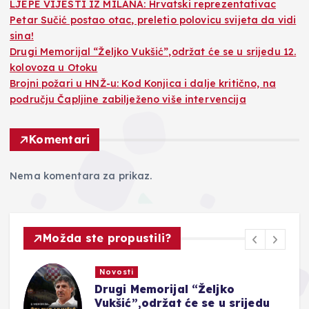
LJEPE VIJESTI IZ MILANA: Hrvatski reprezentativac
Petar Sučić postao otac, preletio polovicu svijeta da vidi
sina!
Drugi Memorijal “Željko Vukšić”,održat će se u srijedu 12.
kolovoza u Otoku
Brojni požari u HNŽ-u: Kod Konjica i dalje kritično, na
području Čapljine zabilježeno više intervencija
Komentari
Nema komentara za prikaz.
Možda ste propustili?
Novosti
Drugi Memorijal “Željko
Vukšić”,održat će se u srijedu