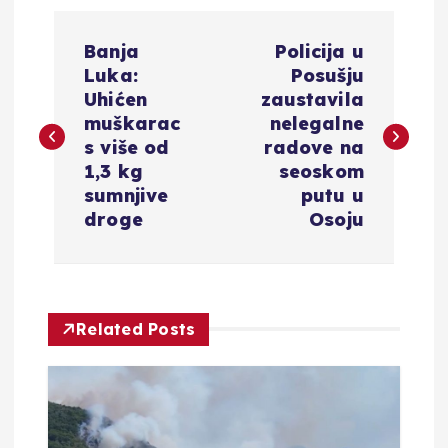
N
Banja
Policija u
a
Luka:
Posušju
Uhićen
zaustavila
v
muškarac
nelegalne
s više od
radove na
i
1,3 kg
seoskom
sumnjive
putu u
g
droge
Osoju
a
c
Related Posts
i
j