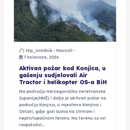
a
o
b
j
Hip_Urednik
Novosti
7 kolovoza, 2026
a
Aktivan požar kod Konjica, u
v
gašenju sudjelovali Air
Tractor i helikopter OS-a BiH
a
Na području Hercegovačko-neretvanske
županije(HNŽ) i dalje je aktivan požar na
području Konjica, u mjestima Kanjina i
Ovčari, gdje gori šuma na strmom i
nepristupačnom terenu. Na terenu su svi
raspoloživi…