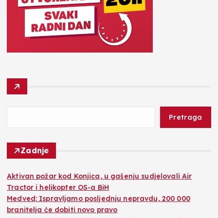
Pretraga
Zadnje
Aktivan požar kod Konjica, u gašenju sudjelovali Air
Tractor i helikopter OS-a BiH
Medved: Ispravljamo posljednju nepravdu, 200 000
branitelja će dobiti novo pravo