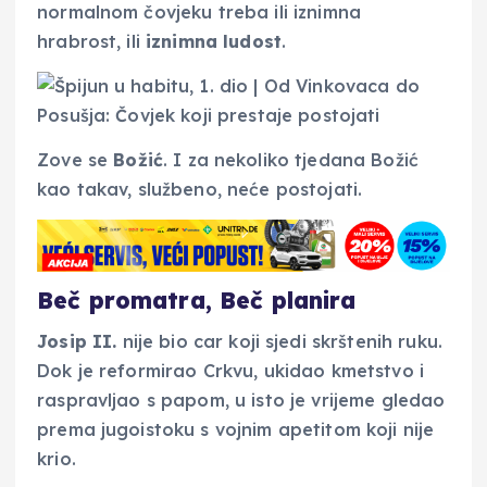
normalnom čovjeku treba ili iznimna
hrabrost, ili
iznimna ludost
.
Zove se
Božić
. I za nekoliko tjedana Božić
kao takav, službeno, neće postojati.
Beč promatra, Beč planira
Josip
II.
nije bio car koji sjedi skrštenih ruku.
Dok je reformirao Crkvu, ukidao kmetstvo i
raspravljao s papom, u isto je vrijeme gledao
prema jugoistoku s vojnim apetitom koji nije
krio.