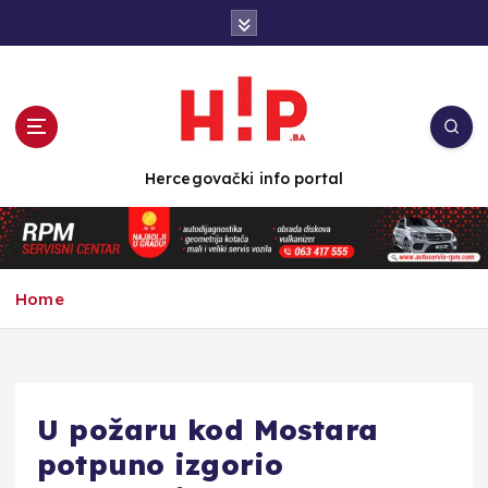
S
k
i
p
t
o
c
Hercegovački info portal
o
n
t
e
n
Home
t
U požaru kod Mostara
potpuno izgorio