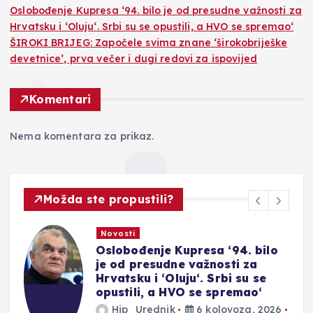
Oslobođenje Kupresa ‘94. bilo je od presudne važnosti za
Hrvatsku i ‘Oluju‘. Srbi su se opustili, a HVO se spremao‘
ŠIROKI BRIJEG: Započele svima znane ‘širokobriješke
devetnice’, prva večer i dugi redovi za ispovijed
Komentari
Nema komentara za prikaz.
Možda ste propustili?
Novosti
Oslobođenje Kupresa ‘94. bilo
je od presudne važnosti za
Hrvatsku i ‘Oluju‘. Srbi su se
opustili, a HVO se spremao‘
Hip_Urednik
6 kolovoza, 2026