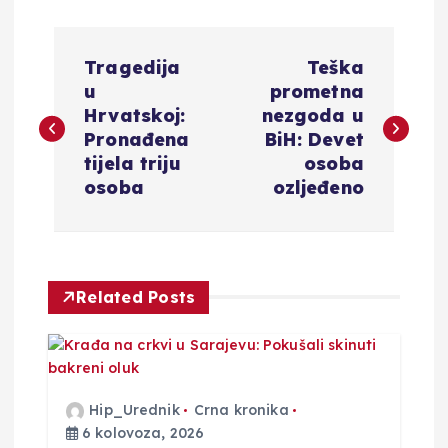
N
Tragedija
Teška
a
u
prometna
Hrvatskoj:
nezgoda u
v
Pronađena
BiH: Devet
tijela triju
osoba
i
osoba
ozljeđeno
g
a
Related Posts
c
i
Hip_Urednik
Crna kronika
j
6 kolovoza, 2026