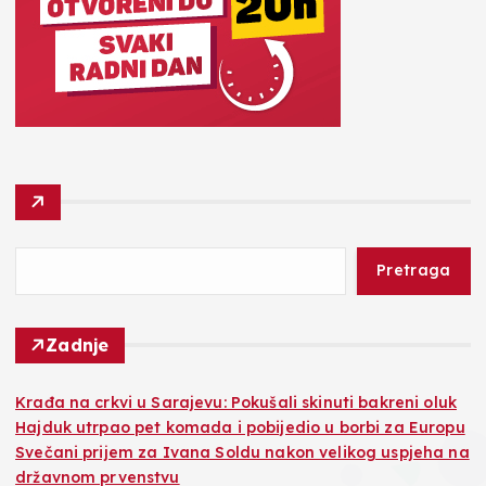
Pretraga
Zadnje
Krađa na crkvi u Sarajevu: Pokušali skinuti bakreni oluk
Hajduk utrpao pet komada i pobijedio u borbi za Europu
Svečani prijem za Ivana Soldu nakon velikog uspjeha na
državnom prvenstvu