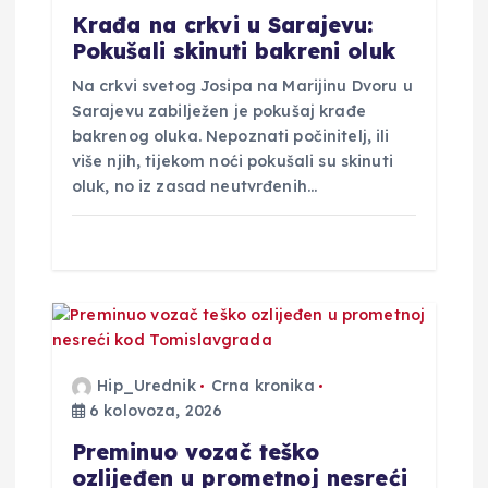
Krađa na crkvi u Sarajevu:
a
Pokušali skinuti bakreni oluk
o
Na crkvi svetog Josipa na Marijinu Dvoru u
Sarajevu zabilježen je pokušaj krađe
b
bakrenog oluka. Nepoznati počinitelj, ili
više njih, tijekom noći pokušali su skinuti
oluk, no iz zasad neutvrđenih…
j
a
v
a
Hip_Urednik
Crna kronika
6 kolovoza, 2026
Preminuo vozač teško
ozlijeđen u prometnoj nesreći