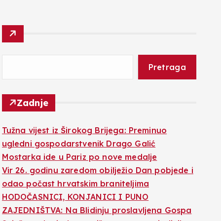
Pretraga
Zadnje
Tužna vijest iz Širokog Brijega: Preminuo
ugledni gospodarstvenik Drago Galić
Mostarka ide u Pariz po nove medalje
Vir 26. godinu zaredom obilježio Dan pobjede i
odao počast hrvatskim braniteljima
HODOČASNICI, KONJANICI I PUNO
ZAJEDNIŠTVA: Na Blidinju proslavljena Gospa