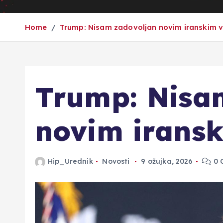
Home
Trump: Nisam zadovoljan novim iranskim
Trump: Nisa
novim irans
Hip_Urednik
Novosti
9 ožujka, 2026
0 