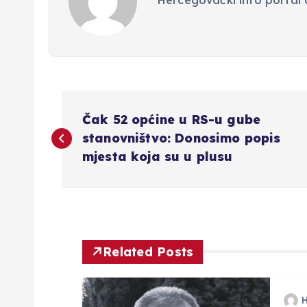
N
Čak 52 općine u RS-u gube
a
stanovništvo: Donosimo popis
mjesta koja su u plusu
v
i
g
Related Posts
a