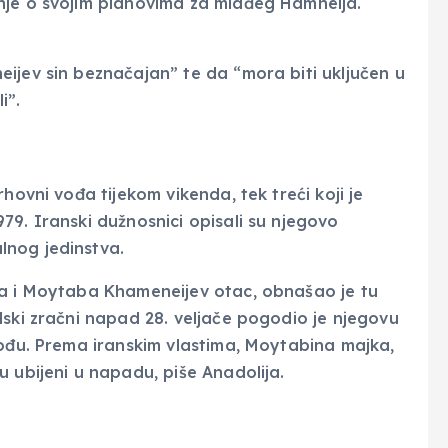
nje o svojim planovima za mlađeg Hamneija.
ijev sin beznačajan” te da “mora biti uključen u
i”.
hovni vođa tijekom vikenda, tek treći koji je
79. Iranski dužnosnici opisali su njegovo
lnog jedinstva.
đa i Moytaba Khameneijev otac, obnašao je tu
lski zračni napad 28. veljače pogodio je njegovu
vođu. Prema iranskim vlastima, Moytabina majka,
 ubijeni u napadu, piše Anadolija.