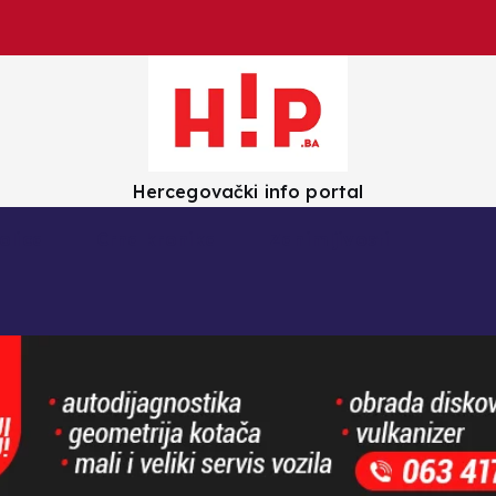
Hercegovački info portal
olica
Crna kronika
Zanimljivosti