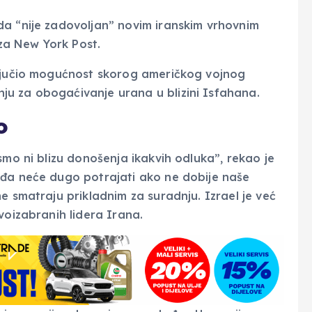
da “nije zadovoljan” novim iranskim vrhovnim
za New York Post.
ključio mogućnost skorog američkog vojnog
u za obogaćivanje urana u blizini Isfahana.
o
smo ni blizu donošenja ikakvih odluka”, rekao je
ođa neće dugo potrajati ako ne dobije naše
e smatraju prikladnim za suradnju. Izrael je već
ovoizabranih lidera Irana.