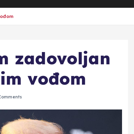
 vođom
m zadovoljan
kim vođom
Comments