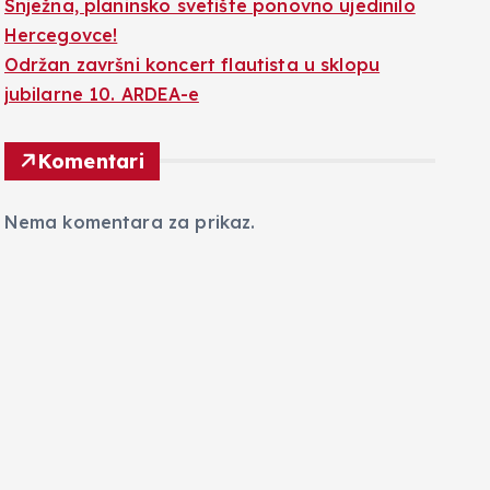
Snježna, planinsko svetište ponovno ujedinilo
Hercegovce!
Održan završni koncert flautista u sklopu
jubilarne 10. ARDEA-e
Komentari
Nema komentara za prikaz.