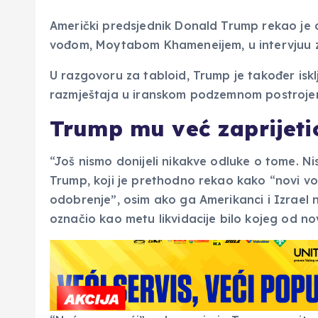
Američki predsjednik Donald Trump rekao je 
vođom, Moytabom Khameneijem, u intervjuu 
U razgovoru za tabloid, Trump je također is
razmještaja u iranskom podzemnom postrojenj
Trump mu već zaprijeti
“Još nismo donijeli nikakve odluke o tome. Ni
Trump, koji je prethodno rekao kako “novi v
odobrenje”, osim ako ga Amerikanci i Izrael n
označio kao metu likvidacije bilo kojeg od n