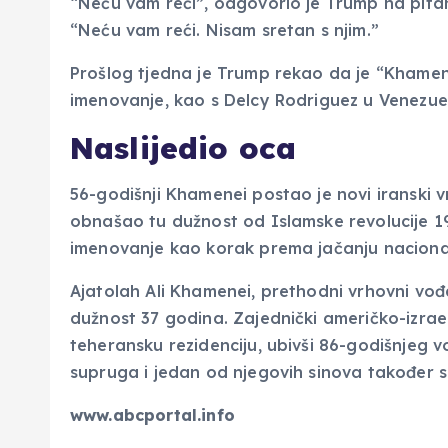
“Neću vam reći”, odgovorio je Trump na pita
“Neću vam reći. Nisam sretan s njim.”
Prošlog tjedna je Trump rekao da je “Khamene
imenovanje, kao s Delcy Rodriguez u Venezuel
Naslijedio oca
56-godišnji Khamenei postao je novi iranski vr
obnašao tu dužnost od Islamske revolucije 19
imenovanje kao korak prema jačanju naciona
Ajatolah Ali Khamenei, prethodni vrhovni vo
dužnost 37 godina. Zajednički američko-izrae
teheransku rezidenciju, ubivši 86-godišnjeg 
supruga i jedan od njegovih sinova također su
www.abcportal.info