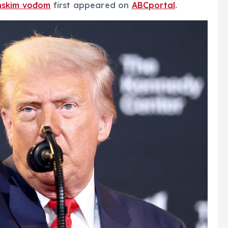
nskim vođom
first appeared on
ABCportal
.