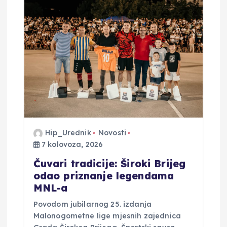
a
o
b
j
a
Hip_Urednik
Novosti
v
7 kolovoza, 2026
a
Čuvari tradicije: Široki Brijeg
odao priznanje legendama
MNL-a
Povodom jubilarnog 25. izdanja
Malonogometne lige mjesnih zajednica