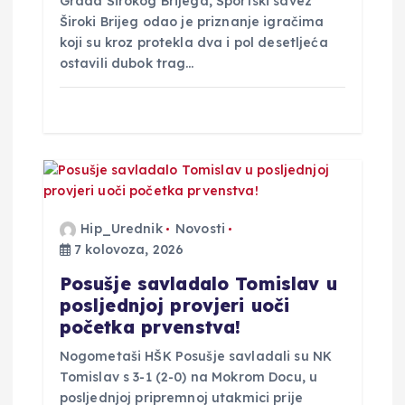
Grada Širokog Brijega, Športski savez
Široki Brijeg odao je priznanje igračima
koji su kroz protekla dva i pol desetljeća
ostavili dubok trag…
Hip_Urednik
Novosti
7 kolovoza, 2026
Posušje savladalo Tomislav u
posljednjoj provjeri uoči
početka prvenstva!
Nogometaši HŠK Posušje savladali su NK
Tomislav s 3-1 (2-0) na Mokrom Docu, u
posljednjoj pripremnoj utakmici prije