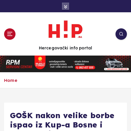
S
k
i
p
t
o
c
Hercegovački info portal
o
n
t
e
n
Home
t
GOŠK nakon velike borbe
ispao iz Kup-a Bosne i