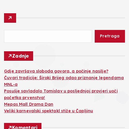
Pretraga
Zadnje
Gdje završava sloboda govora, a počinje nasilje?
Čuvari tradicije: Široki Brijeg odao priznanje legendama
MNL-a
Posušje savladalo Tomislav u posljednjoj provjeri uoči
početka prvenstva!
Mepas Mall Drama Dan
Veliki karnevalski spektakl stiže u Čapljinu
Komentari