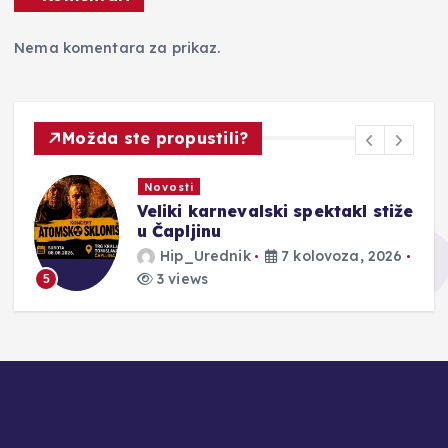
Nema komentara za prikaz.
Možda ste propustili?
Novosti
Veliki karnevalski spektakl stiže
u Čapljinu
Hip_Urednik
7 kolovoza, 2026
3 views
5