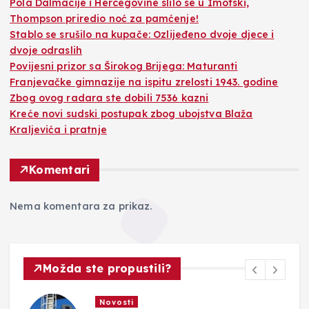
Pola Dalmacije i Hercegovine slilo se u Imotski,
Thompson priredio noć za pamćenje!
Stablo se srušilo na kupače: Ozlijeđeno dvoje djece i
dvoje odraslih
Povijesni prizor sa Širokog Brijega: Maturanti
Franjevačke gimnazije na ispitu zrelosti 1943. godine
Zbog ovog radara ste dobili 7536 kazni
Kreće novi sudski postupak zbog ubojstva Blaža
Kraljevića i pratnje
Komentari
Nema komentara za prikaz.
Možda ste propustili?
Novosti