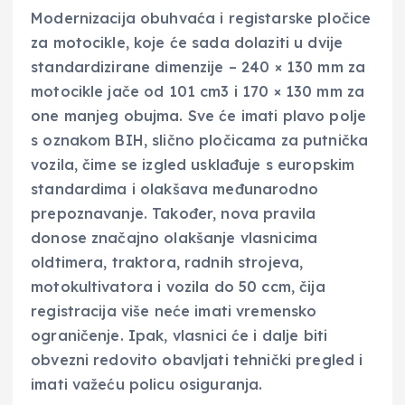
Modernizacija obuhvaća i registarske pločice
za motocikle, koje će sada dolaziti u dvije
standardizirane dimenzije – 240 × 130 mm za
motocikle jače od 101 cm3 i 170 × 130 mm za
one manjeg obujma. Sve će imati plavo polje
s oznakom BIH, slično pločicama za putnička
vozila, čime se izgled usklađuje s europskim
standardima i olakšava međunarodno
prepoznavanje. Također, nova pravila
donose značajno olakšanje vlasnicima
oldtimera, traktora, radnih strojeva,
motokultivatora i vozila do 50 ccm, čija
registracija više neće imati vremensko
ograničenje. Ipak, vlasnici će i dalje biti
obvezni redovito obavljati tehnički pregled i
imati važeću policu osiguranja.