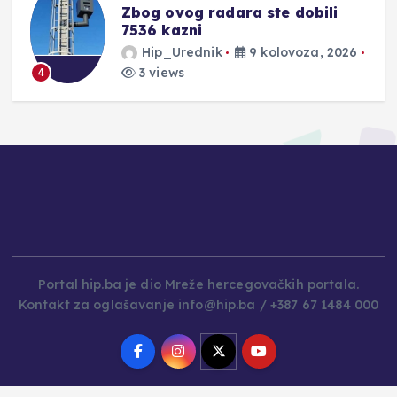
Zbog ovog radara ste dobili
7536 kazni
Hip_Urednik
9 kolovoza, 2026
3 views
4
Portal hip.ba je dio Mreže hercegovačkih portala.
Kontakt za oglašavanje info@hip.ba / +387 67 1484 000