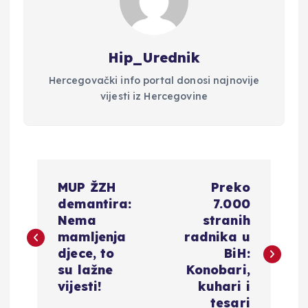
Hip_Urednik
Hercegovački info portal donosi najnovije
vijesti iz Hercegovine
N
MUP ŽZH
Preko
a
demantira:
7.000
Nema
stranih
v
mamljenja
radnika u
djece, to
BiH:
i
su lažne
Konobari,
vijesti!
kuhari i
tesari