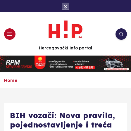
S
k
i
p
t
o
c
Hercegovački info portal
o
n
t
e
n
Home
t
BIH vozači: Nova pravila,
pojednostavljenje i treća