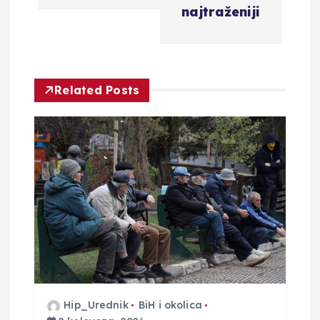
g
najtraženiji
a
c
Related Posts
i
j
a
o
b
j
Hip_Urednik
BiH i okolica
a