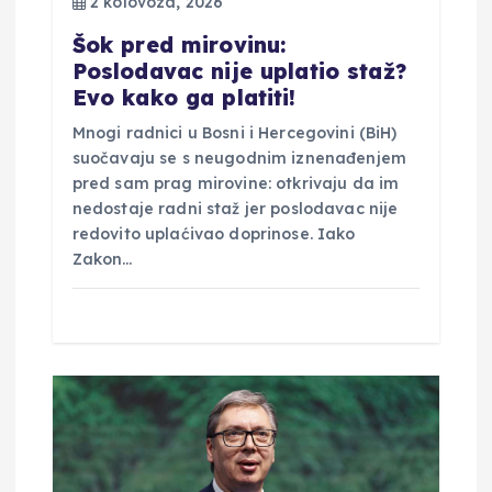
2 kolovoza, 2026
v
Šok pred mirovinu:
Poslodavac nije uplatio staž?
a
Evo kako ga platiti!
Mnogi radnici u Bosni i Hercegovini (BiH)
suočavaju se s neugodnim iznenađenjem
pred sam prag mirovine: otkrivaju da im
nedostaje radni staž jer poslodavac nije
redovito uplaćivao doprinose. Iako
Zakon…