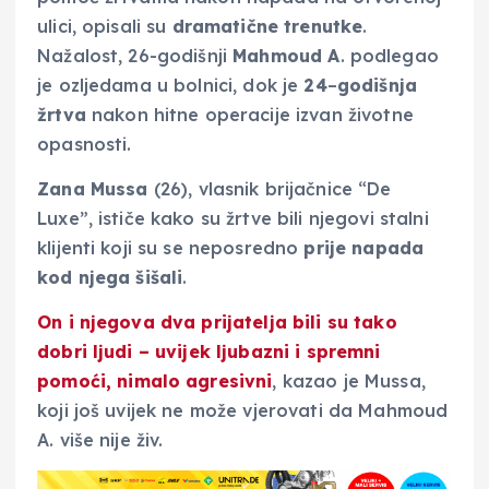
ulici, opisali su
dramatične
trenutke
.
Nažalost, 26-godišnji
Mahmoud
A
. podlegao
je ozljedama u bolnici, dok je
24
–
godišnja
žrtva
nakon hitne operacije izvan životne
opasnosti.
Zana
Mussa
(26), vlasnik brijačnice “De
Luxe”, ističe kako su žrtve bili njegovi stalni
klijenti koji su se neposredno
prije napada
kod njega šišali
.
On i njegova dva prijatelja bili su tako
dobri ljudi –
uvijek ljubazni
i
spremni
pomoći
, nimalo agresivni
, kazao je Mussa,
koji još uvijek ne može vjerovati da Mahmoud
A. više nije živ.