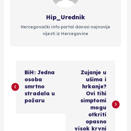
Hip_Urednik
Hercegovački info portal donosi najnovije
vijesti iz Hercegovine
N
BiH: Jedna
Zujanje u
a
osoba
ušima i
smrtno
hrkanje?
v
stradala u
Ovi tihi
požaru
simptomi
i
mogu
otkriti
g
opasno
visok krvni