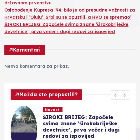
državnom prvenstvu
Oslobođenje Kupresa ‘94. bilo je od presudne važnosti za
Hrvatsku i ‘Oluju‘. Srbi su se opustili, a HVO se spremao‘
ŠIROKI BRIJEG: Započele svima znane ‘širokobriješke
devetnice’, prva večer i dugi redovi za ispovijed
Komentari
Nema komentara za prikaz.
Možda ste propustili?
Novosti
ŠIROKI BRIJEG: Započele
svima znane ‘širokobriješke
devetnice’, prva večer i dugi
redovi za ispovijed