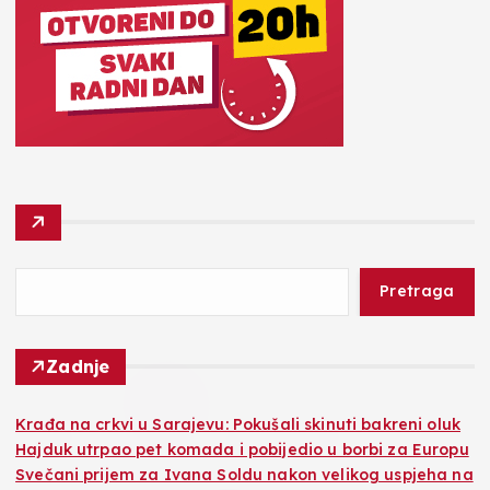
Pretraga
Zadnje
Krađa na crkvi u Sarajevu: Pokušali skinuti bakreni oluk
Hajduk utrpao pet komada i pobijedio u borbi za Europu
Svečani prijem za Ivana Soldu nakon velikog uspjeha na