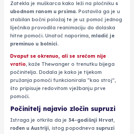
Zatekla je muškarca kako leži na pločniku
s
ubodnom ranom u prsima
. Postavila ga je u
stabilan bočni položaj te je uz pomoć jednog
liječnika provodila reanimaciju do dolaska
hitne pomoći. Unatoč naporima,
mladić je
preminuo u bolnici
.
Dvaput se okrenuo,
ali se srećom nije
vratio
, kaže Thewanger o trenutku bijega
počinitelja. Dodala je kako je tijekom
pružanja pomoći funkcionirala “kao stroj”,
što pripisuje redovitom vježbanju prve
pomoći.
Počinitelj najavio zločin supruzi
Istraga je otkrila da je
34
–
godišnji
Hrvat
,
rođen u Austriji
, istog popodneva
supruzi