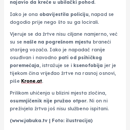
najavio da kreće u ubilački pohod
.
Iako je ona
obavijestila policiju
, napad se
dogodio prije nego što su ga locirali.
Vjeruje se da žrtve nisu ciljane namjerno, već
su se
našle na pogrešnom mjestu
braneći
starijeg vozača. Iako je napadač ranije
osuđivan i navodno
pati od psihičkog
poremećaja
, istražuje se i
ksenofobija
jer je
tijekom čina vrijeđao žrtve na rasnoj osnovi,
piše
Krone.at
.
Prilikom uhićenja u blizini mjesta zločina,
osumnjičenik nije pružao otpor
. Ni on ni
preživjela žrtva još nisu službeno ispitani.
(www.jabuka.tv | Foto: ilustracija)