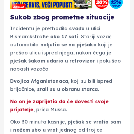
Sukob zbog prometne situacije
Incidentu je prethodila
svađa
u ulici
Bismarckstraße
oko 17 sati
. Stariji vozač
automobila
naljutio se na pješaka
koji je
prešao ulicu ispred njega, nakon čega je
pješak šakom udario u retrovizor
i pokušao
napasti vozača.
Dvojica Afganistanaca
, koji su bili ispred
brijačnice,
stali su u obranu starca
.
No
on je
zaprijetio
da će dovesti svoje
prijatelje
, priča Mussa.
Oko 30 minuta kasnije,
pješak se vratio sam
i nožem ubo u vrat
jednog od trojice