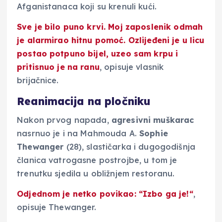
Afganistanaca koji su krenuli kući.
Sve je bilo puno krvi
. Moj zaposlenik odmah
je alarmirao hitnu pomoć. Ozlijeđeni je u licu
postao potpuno bijel,
uzeo sam krpu i
pritisnuo je na ranu
, opisuje vlasnik
brijačnice.
Reanimacija na pločniku
Nakon prvog napada,
agresivni
muškarac
nasrnuo je i na Mahmouda A.
Sophie
Thewanger
(28), slastičarka i dugogodišnja
članica vatrogasne postrojbe, u tom je
trenutku sjedila u obližnjem restoranu.
Odjednom je netko povikao: “
Izbo ga je!
“
,
opisuje Thewanger.