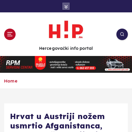
S
k
i
p
t
o
c
Hercegovački info portal
o
n
t
e
n
Home
t
Hrvat u Austriji nožem
usmrtio Afganistanca,