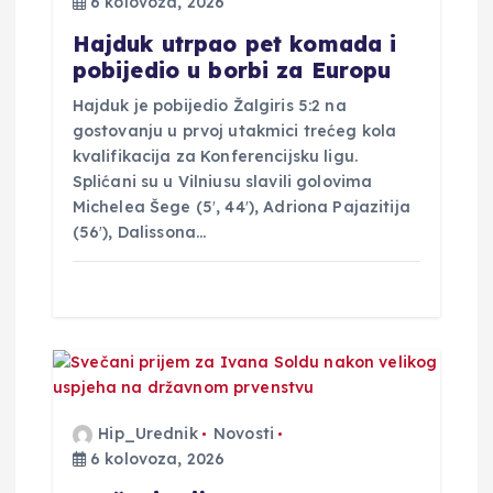
6 kolovoza, 2026
v
Hajduk utrpao pet komada i
a
pobijedio u borbi za Europu
Hajduk je pobijedio Žalgiris 5:2 na
gostovanju u prvoj utakmici trećeg kola
kvalifikacija za Konferencijsku ligu.
Splićani su u Vilniusu slavili golovima
Michelea Šege (5′, 44′), Adriona Pajazitija
(56′), Dalissona…
Hip_Urednik
Novosti
6 kolovoza, 2026