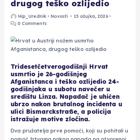
drugog teško ozlijedio
Hip_Urednik
Novosti
15 ožujka, 2026
0 Comments
Tridesetčetverogodišnji Hrvat
usmrtio je 26-godišnjeg
Afganistanca i teško ozlijedio 24-
godišnjaka u subotu navečer u
središtu Linza. Napadač je uhićen
ubrzo nakon brutalnog incidenta u
ulici Bismarckstraße, a policija
istražuje motive zločina.
Dva pružatelja prve pomoći, koji su pohitali u
pomoć žrtvama nakon napada na otvorenoj