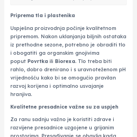
Priprema tla i plastenika
Uspješna proizvodnja počinje kvalitetnom
pripremom. Nakon uklanjanja biljnih ostataka
iz prethodne sezone, potrebno je obraditi tlo
i obogatiti ga organskim gnojivima
poput
Povrtka
ili
Biorexa
. Tlo treba biti
rahlo, dobro drenirano i s uravnoteženom pH
vrijednošću kako bi se omogućio pravilan
razvoj korijena i optimalno usvajanje
hranjiva.
Kvalitetne presadnice važne su za uspjeh
Za ranu sadnju važno je koristiti zdrave i
razvijene presadnice uzgojene u grijanim
prostorima. Presađivanje se obavlja kada