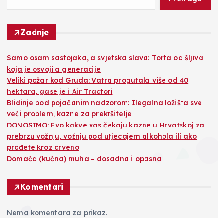
Zadnje
Samo osam sastojaka, a svjetska slava: Torta od šljiva
koja je osvojila generacije
Veliki požar kod Gruda: Vatra progutala više od 40
hektara, gase je i Air Tractori
Blidinje pod pojačanim nadzorom: Ilegalna ložišta sve
veći problem, kazne za prekršitelje
DONOSIMO: Evo kakve vas čekaju kazne u Hrvatskoj za
prebrzu vožnju, vožnju pod utjecajem alkohola ili ako
prođete kroz crveno
Domaća (kućna) muha – dosadna i opasna
Komentari
Nema komentara za prikaz.