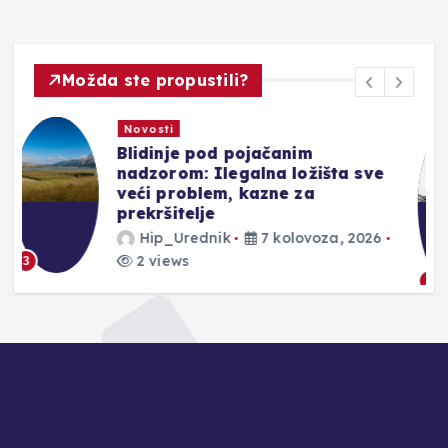
Možda ste propustili?
Novosti
DONOSIMO: Evo kakve vas
čekaju kazne u Hrvatskoj za
prebrzu vožnju, vožnju pod
utjecajem alkohola ili ako
prođete kroz crveno
Hip_Urednik
7 kolovoza, 2026
2 views
4