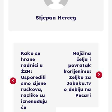
Stjepan Herceg
N
Kako se
Majčina
a
hrane
želja i
radnici u
povratak
v
ŽZH:
korijenima:
Usporedili
Zeljko za
i
smo cijene
Jabuka.tv
ručkova,
o debiju na
g
razlike su
Pecari
iznenađuju
a
će