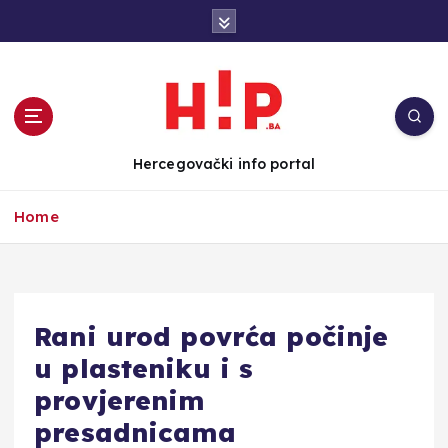
S
k
i
p
t
o
c
Hercegovački info portal
o
n
Home
t
e
n
t
Rani urod povrća počinje
u plasteniku i s
provjerenim
presadnicama