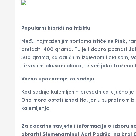
Popularni hibridi na tržištu
Među najtraženijim sortama ističe se
Pink
, ra
prelaziti 400 grama. Tu je i dobro poznati
Ja
500 grama, sa odličnim izgledom i okusom,
V
i izvrsnim okusom ploda, te već jako tražena
Važno upozorenje za sadnju
Kod sadnje kalemljenih presadnica ključno je
Ono mora ostati iznad tla, jer u suprotnom bilj
kalemljenja.
Za dodatne savjete i informacije o izboru so
obratiti Sjemenarninoj Agri Podršci na broj