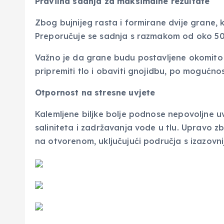
Pravilna sadnja za maksimalne rezultate
Zbog bujnijeg rasta i formirane dvije grane, 
Preporučuje se sadnja s razmakom od oko 50
Važno je da grane budu postavljene okomito 
pripremiti tlo i obaviti gnojidbu, po mogućno
Otpornost na stresne uvjete
Kalemljene biljke bolje podnose nepovoljne uv
saliniteta i zadržavanja vode u tlu. Upravo
na otvorenom, uključujući područja s izazovni