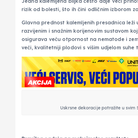
Jedna kalemljena biljka često daje veći prino
rizik od bolesti, što ih čini odličnim izborom z
Glavna prednost kalemljenih presadnica leži u 
razvijenim i snažnim korijenovim sustavom koji
osigurava veću otpornost na nematode i zemljišn
veći, kvalitetniji plodovi s višim udjelom suhe
Uskrsne dekoracije potražite u svim 