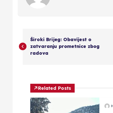
N
Široki Brijeg: Obavijest o
a
zatvaranju prometnice zbog
radova
v
i
g
Related Posts
a