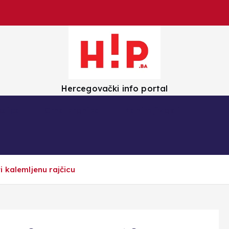
Hercegovački info portal
olica
Crna kronika
Zanimljivosti
 kalemljenu rajčicu