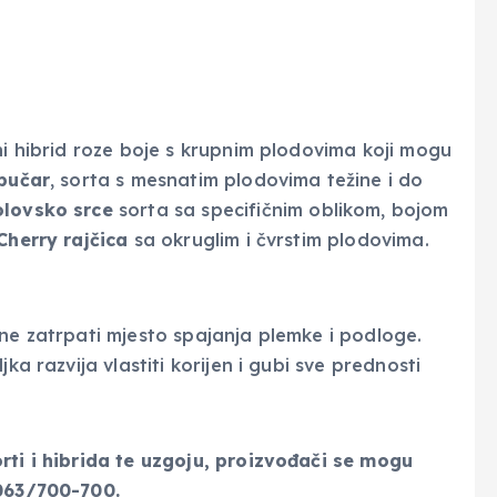
ni hibrid roze boje s krupnim plodovima koji mogu
bučar
, sorta s mesnatim plodovima težine i do
olovsko srce
sorta sa specifičnim oblikom, bojom
Cherry rajčica
sa okruglim i čvrstim plodovima.
 ne zatrpati mjesto spajanja plemke i podloge.
ka razvija vlastiti korijen i gubi sve prednosti
rti i hibrida te uzgoju, proizvođači se mogu
 063/700-700.