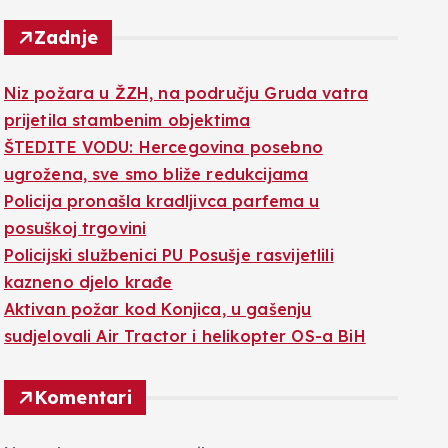
Zadnje
Niz požara u ŽZH, na području Gruda vatra
prijetila stambenim objektima
ŠTEDITE VODU: Hercegovina posebno
ugrožena, sve smo bliže redukcijama
Policija pronašla kradljivca parfema u
posuškoj trgovini
Policijski službenici PU Posušje rasvijetlili
kazneno djelo krađe
Aktivan požar kod Konjica, u gašenju
sudjelovali Air Tractor i helikopter OS-a BiH
Komentari