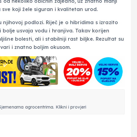
s od nekoliko običnih zajedno, uz znatno manji
a sve koji žele siguran i kvalitetan urod.
njihovoj podlozi. Riječ je o hibridima s izrazito
 bolje usvaja vodu i hranjiva. Takav korijen
e bolesti, ali i stabilniji rast biljke. Rezultat su
 tvari i znatno boljim okusom.
Sjemenarna agrocentrima. Klikni i provjeri