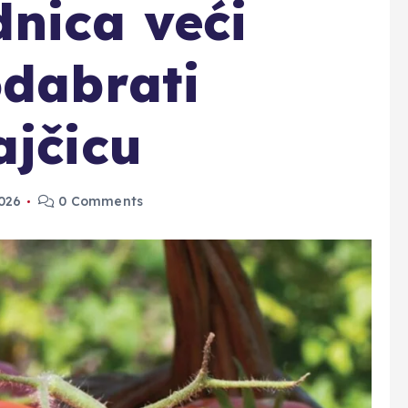
nica veći
odabrati
ajčicu
2026
0 Comments