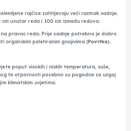
kalemljene rajčice zahtijevaju veći razmak sadnje.
 cm unutar reda i 100 cm između redova.
na pravac reda. Prije sadnje potrebno je dobro
sti organskim peletiranim gnojivima (
Povrtko
).
jete poput visokih i niskih temperatura, suše,
 zbog te otpornosti posebno su pogodne za uzgoj
jim klimatskim uvjetima.