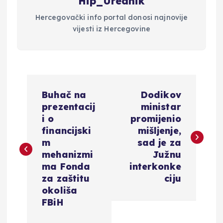
Hip_Urednik
Hercegovački info portal donosi najnovije
vijesti iz Hercegovine
N
Buhač na
Dodikov
a
prezentacij
ministar
i o
promijenio
v
financijski
mišljenje,
m
sad je za
i
mehanizmi
Južnu
ma Fonda
interkonke
g
za zaštitu
ciju
okoliša
a
FBiH