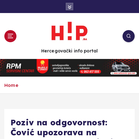
S
k
i
p
t
o
c
Hercegovački info portal
o
n
t
e
n
Home
t
Poziv na odgovornost:
Čović upozorava na