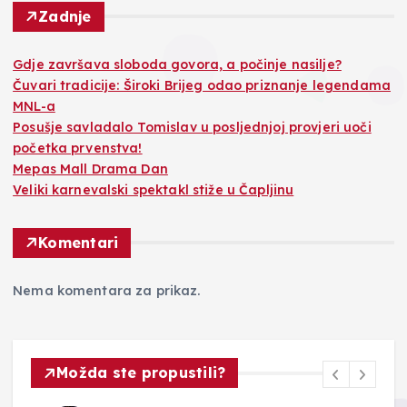
Zadnje
Gdje završava sloboda govora, a počinje nasilje?
Čuvari tradicije: Široki Brijeg odao priznanje legendama
MNL-a
Posušje savladalo Tomislav u posljednjoj provjeri uoči
početka prvenstva!
Mepas Mall Drama Dan
Veliki karnevalski spektakl stiže u Čapljinu
Komentari
Nema komentara za prikaz.
Možda ste propustili?