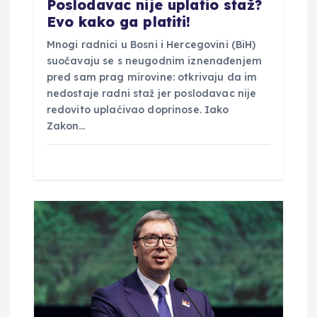
a
Poslodavac nije uplatio staž?
Evo kako ga platiti!
Mnogi radnici u Bosni i Hercegovini (BiH)
suočavaju se s neugodnim iznenađenjem
pred sam prag mirovine: otkrivaju da im
nedostaje radni staž jer poslodavac nije
redovito uplaćivao doprinose. Iako
Zakon…