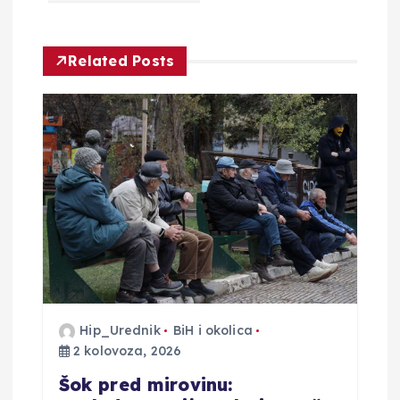
c
i
Related Posts
j
a
o
b
j
a
Hip_Urednik
BiH i okolica
2 kolovoza, 2026
v
Šok pred mirovinu: