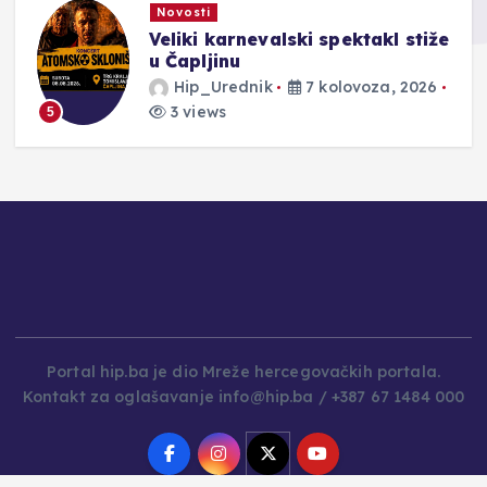
Novosti
Veliki karnevalski spektakl stiže
u Čapljinu
Hip_Urednik
7 kolovoza, 2026
3 views
5
Portal hip.ba je dio Mreže hercegovačkih portala.
Kontakt za oglašavanje info@hip.ba / +387 67 1484 000