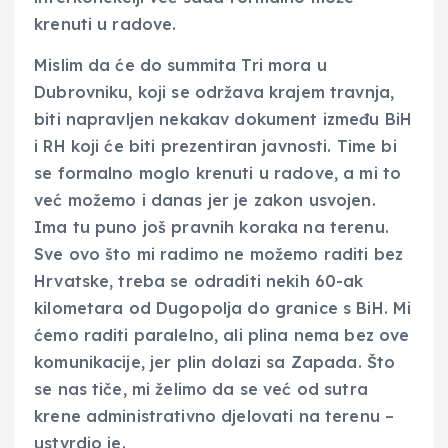
krenuti u radove.
Mislim da će do summita Tri mora u
Dubrovniku, koji se održava krajem travnja,
biti napravljen nekakav dokument između BiH
i RH koji će biti prezentiran javnosti. Time bi
se formalno moglo krenuti u radove, a mi to
već možemo i danas jer je zakon usvojen.
Ima tu puno još pravnih koraka na terenu.
Sve ovo što mi radimo ne možemo raditi bez
Hrvatske, treba se odraditi nekih 60-ak
kilometara od Dugopolja do granice s BiH. Mi
ćemo raditi paralelno, ali plina nema bez ove
komunikacije, jer plin dolazi sa Zapada. Što
se nas tiče, mi želimo da se već od sutra
krene administrativno djelovati na terenu –
ustvrdio je.