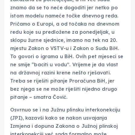
znamo da se to neće dogoditi jer netko po
istom modelu nameće točke dnevnog reda.
Pričamo o Europi, a od točaka na dnevnom
redu koje su predložene za ponedjeljak, u
sklopu žurne sjednice, imamo na tek na 20.
mjestu Zakon o VSTV-u i Zakon o Sudu BiH.
To govori o igrama u BiH. Ovih pet mjeseci se
ne smije “baciti u vodu”. Vrijeme je da vlast
na državnoj razini krene nešto rješavati.
Treba se riješiti pitanje Proračuna BiH, jer
bez njega se ne može riješiti nijedno drugo
pitanje – smatra Čović.
Osvrnuo se i na Južnu plinsku interkonekciju
(JPI), kazavši kako se nakon usvajanja
Izmjena i dopuna Zakona o Južnoj plinskoj
interkonekciji već sada formalno može