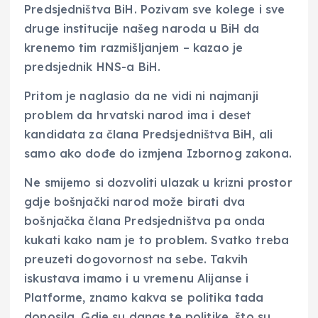
Predsjedništva BiH. Pozivam sve kolege i sve
druge institucije našeg naroda u BiH da
krenemo tim razmišljanjem – kazao je
predsjednik HNS-a BiH.
Pritom je naglasio da ne vidi ni najmanji
problem da hrvatski narod ima i deset
kandidata za člana Predsjedništva BiH, ali
samo ako dođe do izmjena Izbornog zakona.
Ne smijemo si dozvoliti ulazak u krizni prostor
gdje bošnjački narod može birati dva
bošnjačka člana Predsjedništva pa onda
kukati kako nam je to problem. Svatko treba
preuzeti dogovornost na sebe. Takvih
iskustava imamo i u vremenu Alijanse i
Platforme, znamo kakva se politika tada
donosila. Gdje su danas te politike, što su