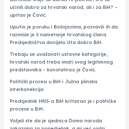
učinili dobro za hrvatski narod, ali i za BiH? –
upitao je Čović.
Uputio je poruku i Bošnjacima, pozvavši ih da
razmisle je li nametanje hrvatskog člana
Predsjedništva donijelo išta dobro BiH.
Trebaju se uvažavati ustavne kategorije,
hrvatski narod treba imati svog legitimnog
predstavnika – konstatirao je Čović.
Politički procesi u BiH i Južna plinska
interkonekcija
Predsjednik HNS-a BiH kritizirao je i političke
procese u BiH.
Vidjeli ste da je sjednica Doma naroda
zakazana za ponedjeljak, a mi već sada