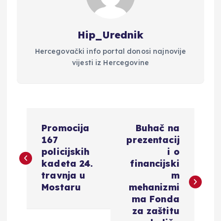
Hip_Urednik
Hercegovački info portal donosi najnovije
vijesti iz Hercegovine
N
Promocija
Buhač na
a
167
prezentacij
policijskih
i o
v
kadeta 24.
financijski
travnja u
m
i
Mostaru
mehanizmi
ma Fonda
g
za zaštitu