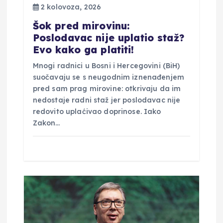
2 kolovoza, 2026
v
Šok pred mirovinu:
a
Poslodavac nije uplatio staž?
Evo kako ga platiti!
Mnogi radnici u Bosni i Hercegovini (BiH)
suočavaju se s neugodnim iznenađenjem
pred sam prag mirovine: otkrivaju da im
nedostaje radni staž jer poslodavac nije
redovito uplaćivao doprinose. Iako
Zakon…