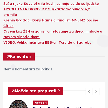
Suša rijeke Save otkrila kosti, sumnja se da su ljudske
APSOLUTNI REKORDERI: Muškarac ‘napuhao’ 6,2
promila
Krehin Gradac i Donji Hamzići finalisti MNL MZ općine
Čitluk
Crveni križ ŽZH organizira ljetovanje za djecu i mlade u
Novom Vinodolskom
VIDEO: Velika tučnjava BBB-a i Torcide u Zagrebu
Komentari
Nema komentara za prikaz.
Možda ste propustili?
Novosti