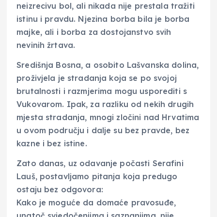
neizrecivu bol, ali nikada nije prestala tražiti
istinu i pravdu. Njezina borba bila je borba
majke, ali i borba za dostojanstvo svih
nevinih žrtava.
Središnja Bosna, a osobito Lašvanska dolina,
proživjela je stradanja koja se po svojoj
brutalnosti i razmjerima mogu usporediti s
Vukovarom. Ipak, za razliku od nekih drugih
mjesta stradanja, mnogi zločini nad Hrvatima
u ovom području i dalje su bez pravde, bez
kazne i bez istine.
Zato danas, uz odavanje počasti Serafini
Lauš, postavljamo pitanja koja predugo
ostaju bez odgovora:
Kako je moguće da domaće pravosuđe,
unatoč svjedočenjima i saznanjima, nije