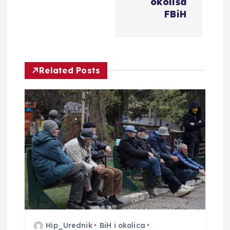
okoliša
a
FBiH
c
i
Related Posts
j
a
o
b
j
a
Hip_Urednik
BiH i okolica