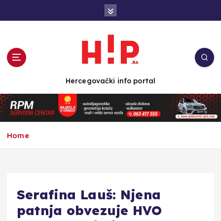
S
k
i
p
t
o
c
Hercegovački info portal
o
n
t
e
n
Home
t
Serafina Lauš: Njena
patnja obvezuje HVO