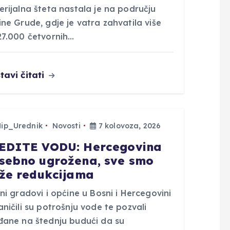
rijalna šteta nastala je na području
ne Grude, gdje je vatra zahvatila više
27.000 četvornih…
tavi čitati
Hip_Urednik
Novosti
7 kolovoza, 2026
EDITE VODU: Hercegovina
sebno ugrožena, sve smo
iže redukcijama
ni gradovi i općine u Bosni i Hercegovini
ničili su potrošnju vode te pozvali
đane na štednju budući da su