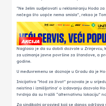
“Ne želim sudjelovati u reklamiranju Hoda za
nečega što uopće nema smisla”, rekao je Tom
Naglasio je da su dobili dozvole u Zrinjevcu, 
za uzimanje javne površine za štandove, a pro
godine.
U međuvremenu se doznaje u Gradu da je Hod
Inicijativa “Hod za život” prozvala je u srij
neistina i izmišljotina’ o izdavanju dozvola 
tvrdnja da su tražili “alternativnu lokaciju” n
Za sindikalni prosvjed koji se danas održava