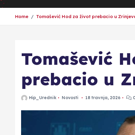
Home
Tomašević Hod za život prebacio u Zrinjev
Tomašević Ho
prebacio u Z
Hip_Urednik
Novosti
18 travnja, 2026
0