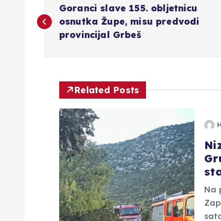
N
Goranci slave 155. obljetnicu
a
osnutka Župe, misu predvodi
provincijal Grbeš
v
i
Related Posts
g
a
Ni
Gr
c
st
i
Na 
Zap
sata