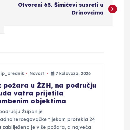
Otvoreni 63. Šimićevi susreti u
Drinovcima
Hip_Urednik
Novosti
7 kolovoza, 2026
z požara u ŽZH, na području
uda vatra prijetila
ambenim objektima
području Županije
adnohercegovačke tijekom protekla 24
 zabilježeno je više požara, a najveća