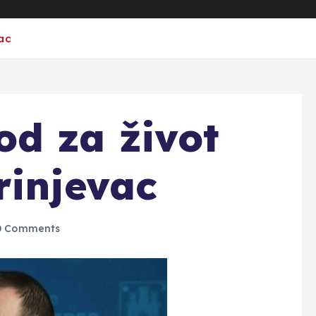
ac
d za život
rinjevac
 Comments