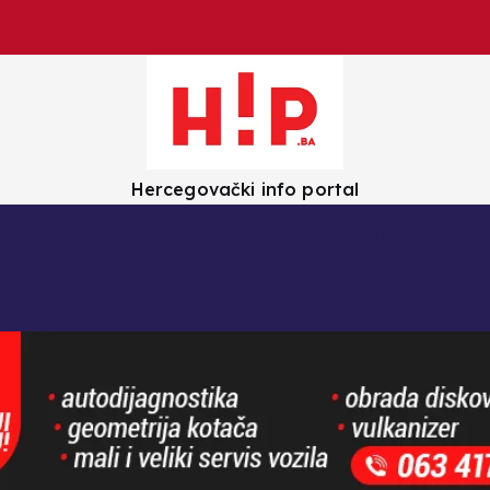
Hercegovački info portal
olica
Crna kronika
Zanimljivosti