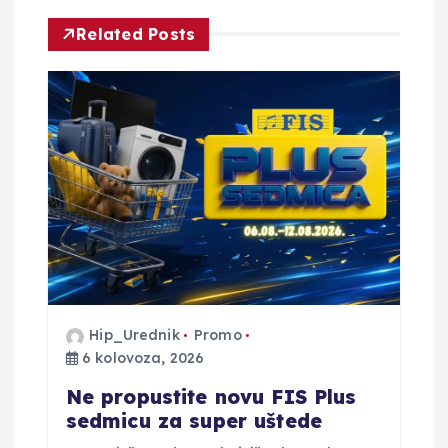
c
Related Posts
i
j
a
o
b
j
Hip_Urednik
Promo
6 kolovoza, 2026
a
Ne propustite novu FIS Plus
v
sedmicu za super uštede