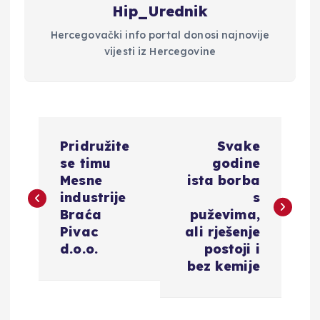
Hip_Urednik
Hercegovački info portal donosi najnovije
vijesti iz Hercegovine
N
Pridružite
Svake
a
se timu
godine
Mesne
ista borba
v
industrije
s
Braća
puževima,
i
Pivac
ali rješenje
d.o.o.
postoji i
g
bez kemije
a