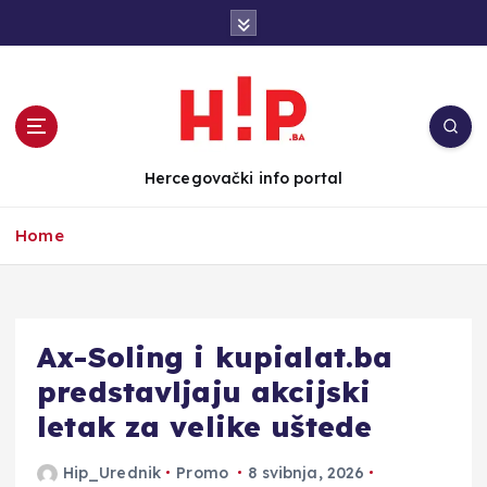
S
k
i
p
t
o
c
Hercegovački info portal
o
n
Home
t
e
n
t
Ax-Soling i kupialat.ba
predstavljaju akcijski
letak za velike uštede
Hip_Urednik
Promo
8 svibnja, 2026