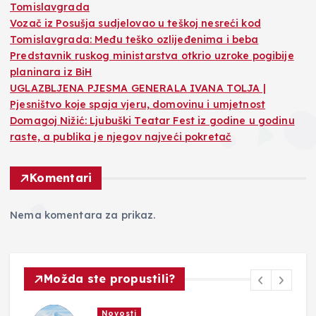
Tomislavgrada
Vozač iz Posušja sudjelovao u teškoj nesreći kod
Tomislavgrada: Među teško ozlijeđenima i beba
Predstavnik ruskog ministarstva otkrio uzroke pogibije
planinara iz BiH
UGLAZBLJENA PJESMA GENERALA IVANA TOLJA |
Pjesništvo koje spaja vjeru, domovinu i umjetnost
Domagoj Nižić: Ljubuški Teatar Fest iz godine u godinu
raste, a publika je njegov najveći pokretač
Komentari
Nema komentara za prikaz.
Možda ste propustili?
Novosti