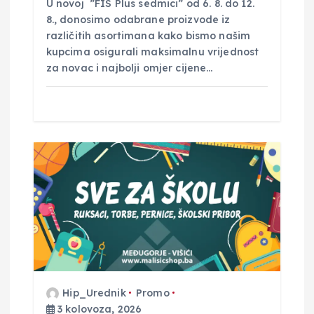
U novoj ”FIS Plus sedmici” od 6. 8. do 12.
a
8., donosimo odabrane proizvode iz
različitih asortimana kako bismo našim
kupcima osigurali maksimalnu vrijednost
za novac i najbolji omjer cijene…
Hip_Urednik
Promo
3 kolovoza, 2026