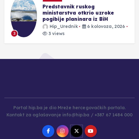
UGLAZBLJENA PJESMA
GENERALA IVANA TOLJA |
Pjesništvo koje spaja vjeru,
domovinu i umjetnost
Hip_Urednik
6 kolovoza, 2026
3 views
4
Portal hip.ba je dio Mreže hercegovačkih portala.
Kontakt za oglašavanje info@hip.ba / +387 67 1484 000