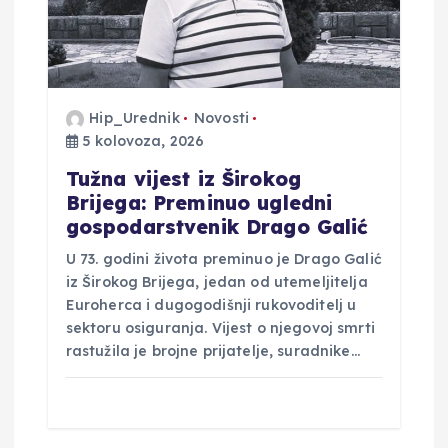
b
j
a
Hip_Urednik
Novosti
v
5 kolovoza, 2026
Tužna vijest iz Širokog
a
Brijega: Preminuo ugledni
gospodarstvenik Drago Galić
U 73. godini života preminuo je Drago Galić
iz Širokog Brijega, jedan od utemeljitelja
Euroherca i dugogodišnji rukovoditelj u
sektoru osiguranja. Vijest o njegovoj smrti
rastužila je brojne prijatelje, suradnike…