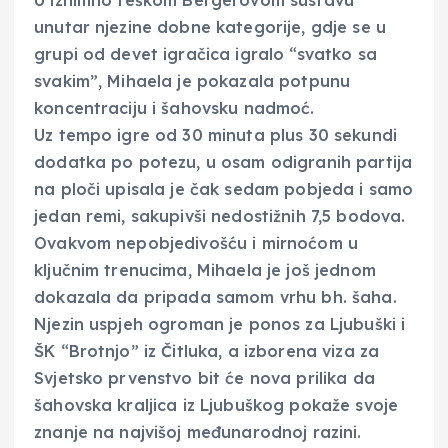
unutar njezine dobne kategorije, gdje se u
grupi od devet igračica igralo “svatko sa
svakim”, Mihaela je pokazala potpunu
koncentraciju i šahovsku nadmoć.
Uz tempo igre od 30 minuta plus 30 sekundi
dodatka po potezu, u osam odigranih partija
na ploči upisala je čak sedam pobjeda i samo
jedan remi, sakupivši nedostižnih 7,5 bodova.
Ovakvom nepobjedivošću i mirnoćom u
ključnim trenucima, Mihaela je još jednom
dokazala da pripada samom vrhu bh. šaha.
Njezin uspjeh ogroman je ponos za Ljubuški i
ŠK “Brotnjo” iz Čitluka, a izborena viza za
Svjetsko prvenstvo bit će nova prilika da
šahovska kraljica iz Ljubuškog pokaže svoje
znanje na najvišoj međunarodnoj razini.