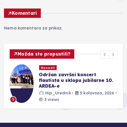
Komentari
Nema komentara za prikaz.
Možda ste propustili?
Novosti
Održan završni koncert
ju
flautista u sklopu jubilarne 10.
ARDEA-e
Hip_Urednik
5 kolovoza, 2026
3 views
5