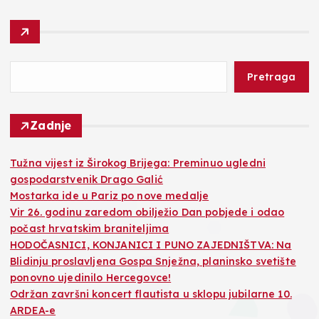
Pretraga
Zadnje
Tužna vijest iz Širokog Brijega: Preminuo ugledni
gospodarstvenik Drago Galić
Mostarka ide u Pariz po nove medalje
Vir 26. godinu zaredom obilježio Dan pobjede i odao
počast hrvatskim braniteljima
HODOČASNICI, KONJANICI I PUNO ZAJEDNIŠTVA: Na
Blidinju proslavljena Gospa Snježna, planinsko svetište
ponovno ujedinilo Hercegovce!
Održan završni koncert flautista u sklopu jubilarne 10.
ARDEA-e