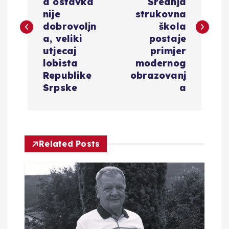
v
a ostavka
Srednja
nije
strukovna
i
dobrovoljn
škola
a, veliki
postaje
g
utjecaj
primjer
lobista
modernog
a
Republike
obrazovanj
Srpske
a
c
i
Related Posts
j
a
o