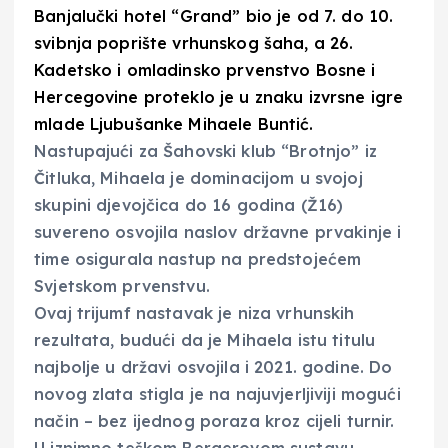
Banjalučki hotel “Grand” bio je od 7. do 10.
svibnja poprište vrhunskog šaha, a 26.
Kadetsko i omladinsko prvenstvo Bosne i
Hercegovine proteklo je u znaku izvrsne igre
mlade Ljubušanke Mihaele Buntić.
Nastupajući za Šahovski klub “Brotnjo” iz
Čitluka, Mihaela je dominacijom u svojoj
skupini djevojčica do 16 godina (Ž16)
suvereno osvojila naslov državne prvakinje i
time osigurala nastup na predstojećem
Svjetskom prvenstvu.
Ovaj trijumf nastavak je niza vrhunskih
rezultata, budući da je Mihaela istu titulu
najbolje u državi osvojila i 2021. godine. Do
novog zlata stigla je na najuvjerljiviji mogući
način – bez ijednog poraza kroz cijeli turnir.
U iznimno teškom Bergerovom sustavu