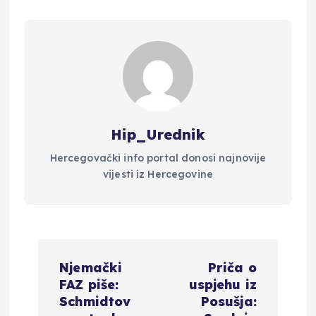
Hip_Urednik
Hercegovački info portal donosi najnovije
vijesti iz Hercegovine
N
Njemački
Priča o
a
FAZ piše:
uspjehu iz
Schmidtov
Posušja: