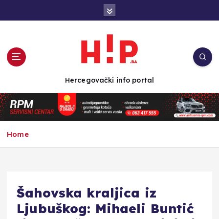
S
k
i
p
t
o
c
Hercegovački info portal
o
n
t
e
n
Home
t
Šahovska kraljica iz
Ljubuškog: Mihaeli Buntić