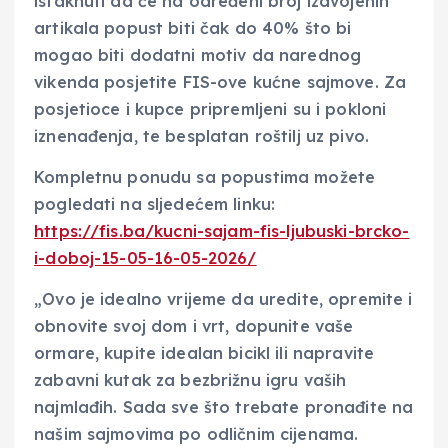
istaknuti da će na određeni broj izdvojenih
artikala popust biti čak do 40% što bi
mogao biti dodatni motiv da narednog
vikenda posjetite FIS-ove kućne sajmove. Za
posjetioce i kupce pripremljeni su i pokloni
iznenađenja, te besplatan roštilj uz pivo.
Kompletnu ponudu sa popustima možete
pogledati na sljedećem linku:
https://fis.ba/kucni-sajam-fis-ljubuski-brcko-
i-doboj-15-05-16-05-2026/
„Ovo je idealno vrijeme da uredite, opremite i
obnovite svoj dom i vrt, dopunite vaše
ormare, kupite idealan bicikl ili napravite
zabavni kutak za bezbrižnu igru vaših
najmlađih. Sada sve što trebate pronađite na
našim sajmovima po odličnim cijenama.