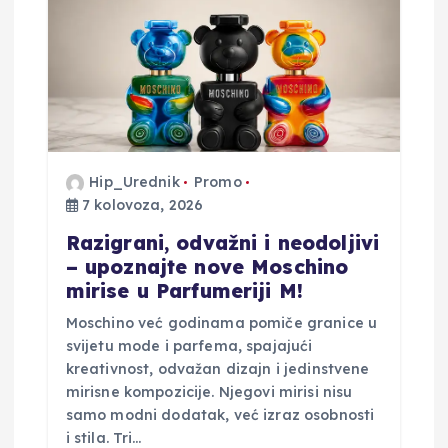
j
a
o
b
Hip_Urednik
Promo
j
7 kolovoza, 2026
Razigrani, odvažni i neodoljivi
a
– upoznajte nove Moschino
mirise u Parfumeriji M!
v
Moschino već godinama pomiče granice u
svijetu mode i parfema, spajajući
a
kreativnost, odvažan dizajn i jedinstvene
mirisne kompozicije. Njegovi mirisi nisu
samo modni dodatak, već izraz osobnosti
i stila. Tri…