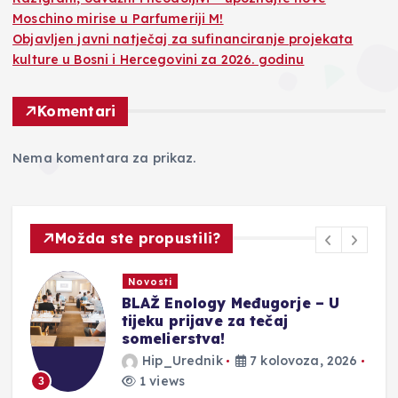
Moschino mirise u Parfumeriji M!
Objavljen javni natječaj za sufinanciranje projekata
kulture u Bosni i Hercegovini za 2026. godinu
Komentari
Nema komentara za prikaz.
Možda ste propustili?
Promo
Razigrani, odvažni i neodoljivi –
upoznajte nove Moschino mirise
u Parfumeriji M!
Hip_Urednik
7 kolovoza, 2026
1 views
4