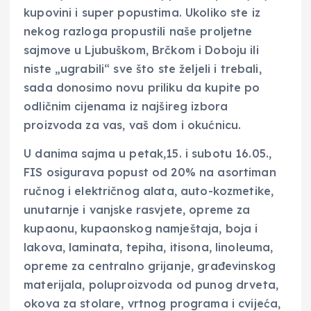
kupovini i super popustima. Ukoliko ste iz
nekog razloga propustili naše proljetne
sajmove u Ljubuškom, Brčkom i Doboju ili
niste „ugrabili“ sve što ste željeli i trebali,
sada donosimo novu priliku da kupite po
odličnim cijenama iz najšireg izbora
proizvoda za vas, vaš dom i okućnicu.
U danima sajma u petak,15. i subotu 16.05.,
FIS osigurava popust od 20% na asortiman
ručnog i električnog alata, auto-kozmetike,
unutarnje i vanjske rasvjete, opreme za
kupaonu, kupaonskog namještaja, boja i
lakova, laminata, tepiha, itisona, linoleuma,
opreme za centralno grijanje, građevinskog
materijala, poluproizvoda od punog drveta,
okova za stolare, vrtnog programa i cvijeća,