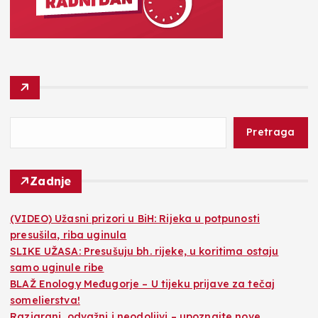
Pretraga
Zadnje
(VIDEO) Užasni prizori u BiH: Rijeka u potpunosti
presušila, riba uginula
SLIKE UŽASA: Presušuju bh. rijeke, u koritima ostaju
samo uginule ribe
BLAŽ Enology Međugorje – U tijeku prijave za tečaj
somelierstva!
Razigrani, odvažni i neodoljivi – upoznajte nove