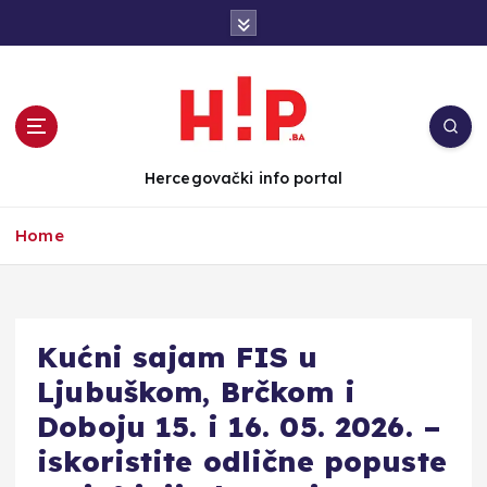
S
k
i
p
t
o
c
Hercegovački info portal
o
n
Home
t
e
n
t
Kućni sajam FIS u
Ljubuškom, Brčkom i
Doboju 15. i 16. 05. 2026. –
iskoristite odlične popuste