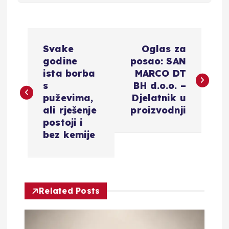
N
Svake
Oglas za
a
godine
posao: SAN
ista borba
MARCO DT
v
s
BH d.o.o. –
puževima,
Djelatnik u
i
ali rješenje
proizvodnji
postoji i
g
bez kemije
a
c
Related Posts
i