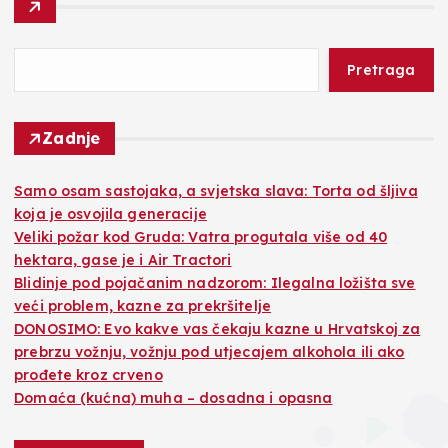
Pretraga
Zadnje
Samo osam sastojaka, a svjetska slava: Torta od šljiva
koja je osvojila generacije
Veliki požar kod Gruda: Vatra progutala više od 40
hektara, gase je i Air Tractori
Blidinje pod pojačanim nadzorom: Ilegalna ložišta sve
veći problem, kazne za prekršitelje
DONOSIMO: Evo kakve vas čekaju kazne u Hrvatskoj za
prebrzu vožnju, vožnju pod utjecajem alkohola ili ako
prođete kroz crveno
Domaća (kućna) muha – dosadna i opasna