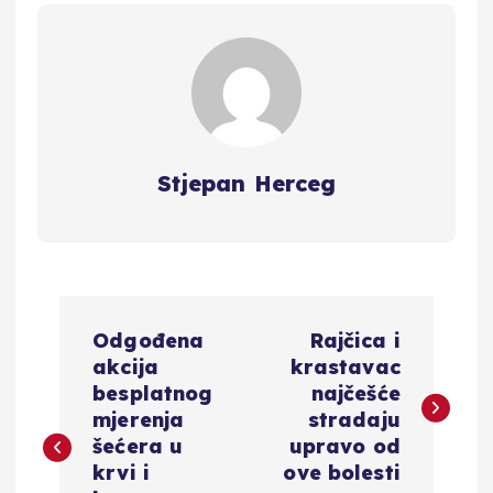
Stjepan Herceg
N
Odgođena
Rajčica i
a
akcija
krastavac
besplatnog
najčešće
v
mjerenja
stradaju
šećera u
upravo od
i
krvi i
ove bolesti