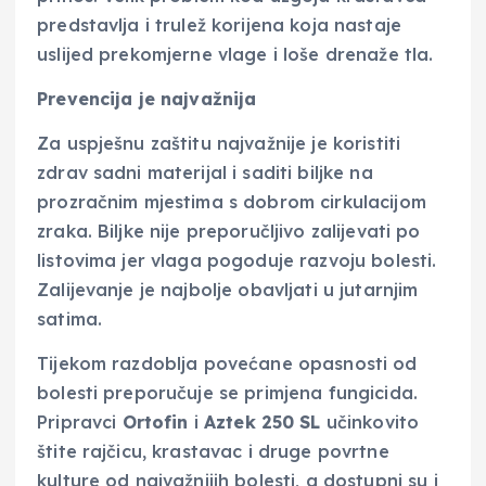
predstavlja i trulež korijena koja nastaje
uslijed prekomjerne vlage i loše drenaže tla.
Prevencija je najvažnija
Za uspješnu zaštitu najvažnije je koristiti
zdrav sadni materijal i saditi biljke na
prozračnim mjestima s dobrom cirkulacijom
zraka. Biljke nije preporučljivo zalijevati po
listovima jer vlaga pogoduje razvoju bolesti.
Zalijevanje je najbolje obavljati u jutarnjim
satima.
Tijekom razdoblja povećane opasnosti od
bolesti preporučuje se primjena fungicida.
Pripravci
Ortofin
i
Aztek 250 SL
učinkovito
štite rajčicu, krastavac i druge povrtne
kulture od najvažnijih bolesti, a dostupni su i