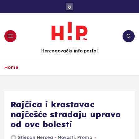
S
k
i
p
t
o
c
Hercegovački info portal
o
n
Home
t
e
n
t
Rajčica i krastavac
najčešće stradaju upravo
od ove bolesti
Stjepan Herceg
Novosti
,
Promo