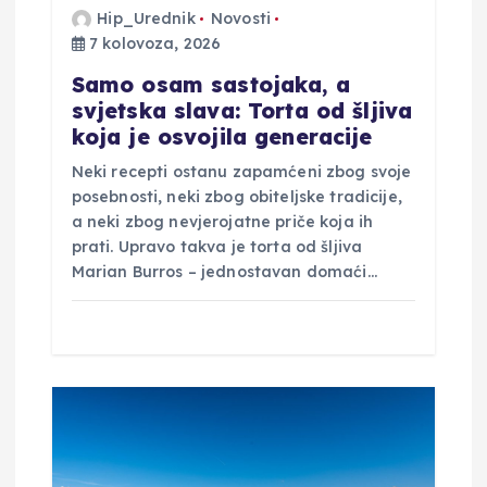
Hip_Urednik
Novosti
a
7 kolovoza, 2026
v
Samo osam sastojaka, a
svjetska slava: Torta od šljiva
a
koja je osvojila generacije
Neki recepti ostanu zapamćeni zbog svoje
posebnosti, neki zbog obiteljske tradicije,
a neki zbog nevjerojatne priče koja ih
prati. Upravo takva je torta od šljiva
Marian Burros – jednostavan domaći…