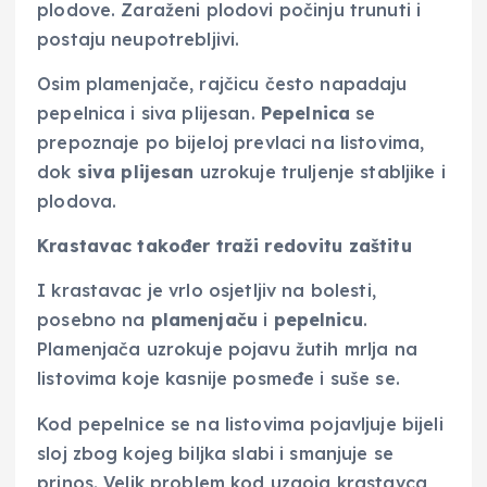
plodove. Zaraženi plodovi počinju trunuti i
postaju neupotrebljivi.
Osim plamenjače, rajčicu često napadaju
pepelnica i siva plijesan.
Pepelnica
se
prepoznaje po bijeloj prevlaci na listovima,
dok
siva plijesan
uzrokuje truljenje stabljike i
plodova.
Krastavac također traži redovitu zaštitu
I krastavac je vrlo osjetljiv na bolesti,
posebno na
plamenjaču
i
pepelnicu
.
Plamenjača uzrokuje pojavu žutih mrlja na
listovima koje kasnije posmeđe i suše se.
Kod pepelnice se na listovima pojavljuje bijeli
sloj zbog kojeg biljka slabi i smanjuje se
prinos. Velik problem kod uzgoja krastavca