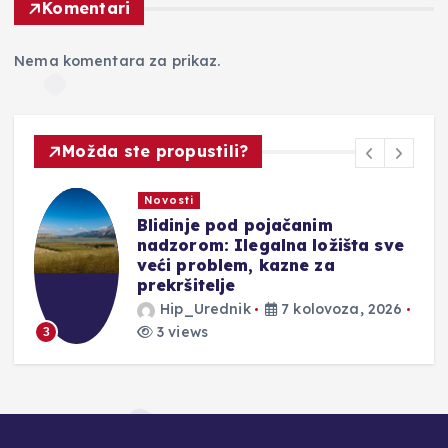
Komentari
Nema komentara za prikaz.
Možda ste propustili?
Novosti
DONOSIMO: Evo kakve vas
čekaju kazne u Hrvatskoj za
prebrzu vožnju, vožnju pod
utjecajem alkohola ili ako
prođete kroz crveno
Hip_Urednik
7 kolovoza, 2026
2 views
4