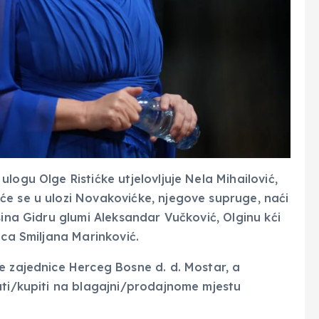
logu Olge Ristićke utjelovljuje Nela Mihailović,
će se u ulozi Novakovićke, njegove supruge, naći
sina Gidru glumi Aleksandar Vučković, Olginu kći
ica Smiljana Marinković.
e zajednice Herceg Bosne d. d. Mostar, a
ati/kupiti na blagajni/prodajnome mjestu