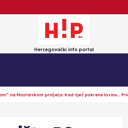
Hercegovački info portal
olica
Crna kronika
Zanimljivosti
“ na Mostarskom proljeću: Kad riječ pokrene lavinu… Prič