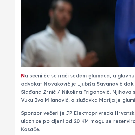
N
a sceni će se naći sedam glumaca, a glavnu u
advokat Novaković je Ljubiša Savanović dok 
Slađana Zrnić / Nikolina Friganović. Njihova 
Vuku Iva Milanović, a služavka Marija je glum
Sponzor večeri je JP Elektroprivreda Hrvatsk
ulaznice po cijeni od 20 KM mogu se rezervir
Kosače.