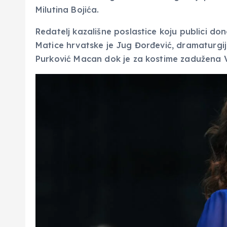
Milutina Bojića.
Redatelj kazališne poslastice koju publici do
Matice hrvatske je Jug Đorđević, dramaturgi
Purković Macan dok je za kostime zadužena V