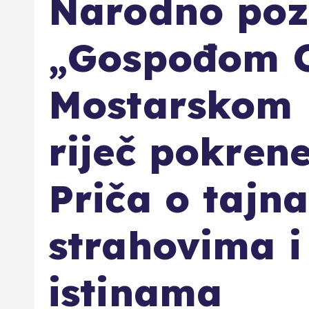
Narodno pozo
„Gospođom 
Mostarskom p
riječ pokren
Priča o tajn
strahovima i
istinama