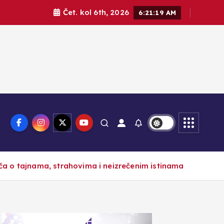
Čet. kol 6th, 2026
6:21:21 AM
a o tajnama, strahovima i neizrečenim istinama