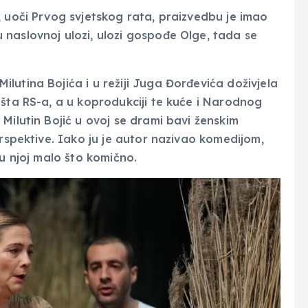
, uoči Prvog svjetskog rata, praizvedbu je imao
naslovnoj ulozi, ulozi gospođe Olge, tada se
lutina Bojića i u režiji Juga Đorđevića doživjela
išta RS-a, a u koprodukciji te kuće i Narodnog
Milutin Bojić u ovoj se drami bavi ženskim
erspektive. Iako ju je autor nazivao komedijom,
 u njoj malo što komično.