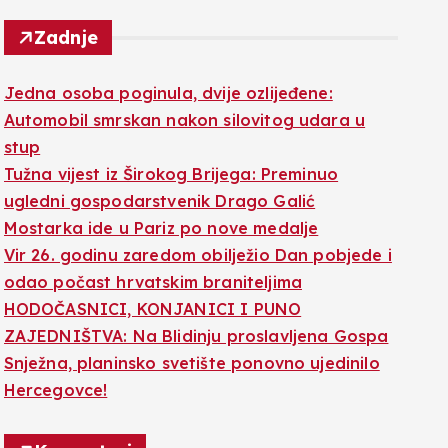
Zadnje
Jedna osoba poginula, dvije ozlijeđene:
Automobil smrskan nakon silovitog udara u
stup
Tužna vijest iz Širokog Brijega: Preminuo
ugledni gospodarstvenik Drago Galić
Mostarka ide u Pariz po nove medalje
Vir 26. godinu zaredom obilježio Dan pobjede i
odao počast hrvatskim braniteljima
HODOČASNICI, KONJANICI I PUNO
ZAJEDNIŠTVA: Na Blidinju proslavljena Gospa
Snježna, planinsko svetište ponovno ujedinilo
Hercegovce!