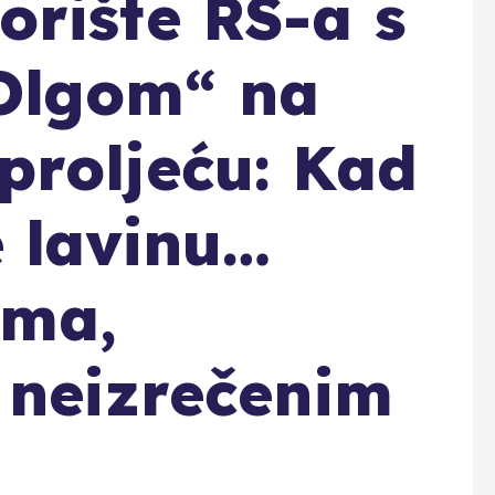
rište RS-a s
Olgom“ na
roljeću: Kad
e lavinu…
ama,
 neizrečenim