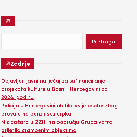
Pretraga
Zadnje
Objavljen javni natječaj za sufinanciranje
projekata kulture u Bosni i Hercegovini za
2026. godinu
Policija u Hercegovini uhitila dvije osobe zbog
provale na benzinsku crpku
Niz požara u ŽZH, na području Gruda vatra
prijetila stambenim objektima