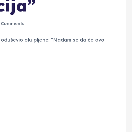
cija”
 Comments