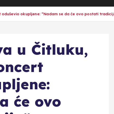
t oduševio okupljene: “Nadam se da će ovo postati tradici
a u Čitluku,
oncert
pljene:
a će ovo