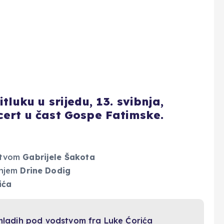
tluku u srijedu, 13. svibnja,
cert u čast Gospe Fatimske.
dstvom
Gabrijele Šakota
anjem
Drine Dodig
ića
ladih pod vodstvom fra Luke Ćorića