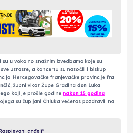
vali su u vokalno snažnim izvedbama koje su
 sve uzraste, a koncertu su nazočili i biskup
incijal Hercegovačke franjevačke provincije
fra
nčić
, župni vikar Župe Gradina
don Luka
Šego
koji je prošle godine
nakon 15 godina
kojega su župljani Čitluka večeras pozdravili na
Raspjevani anđeli”