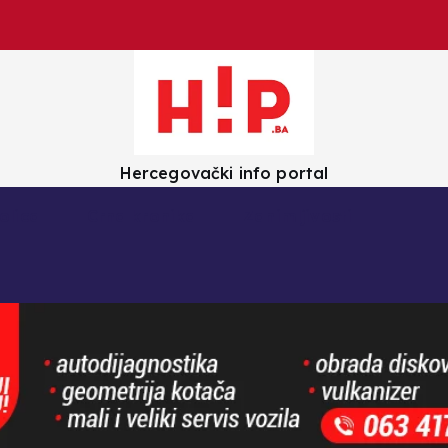
Hercegovački info portal
olica
Crna kronika
Zanimljivosti