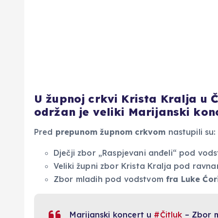
U župnoj crkvi Krista Kralja u Či
održan je veliki Marijanski kon
Pred
prepunom župnom crkvom
nastupili su:
Dječji zbor „Raspjevani anđeli“ pod vo
Veliki župni zbor Krista Kralja pod ravn
Zbor mladih pod vodstvom
fra Luke Ćor
Marijanski koncert u
#Čitluk
– Zbor m