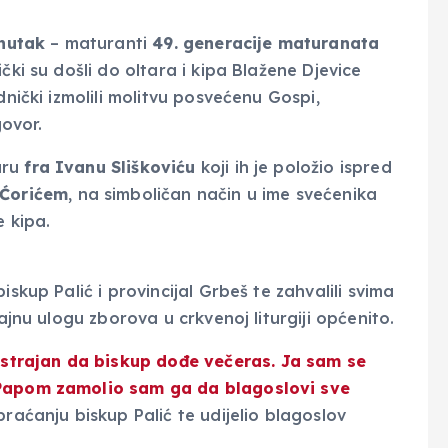
nutak
– maturanti
49. generacije maturanata
čki su došli do oltara i kipa Blažene Djevice
dnički izmolili molitvu posvećenu Gospi,
govor.
aru
fra Ivanu Sliškoviću
koji ih je položio ispred
 Ćorićem
, na simboličan način u ime svećenika
e kipa.
iskup Palić i provincijal Grbeš te zahvalili svima
čajnu ulogu zborova u crkvenoj liturgiji općenito.
 ustrajan da biskup dođe večeras.
Ja sam se
Papom zamolio sam ga da blagoslovi sve
raćanju biskup Palić te udijelio blagoslov