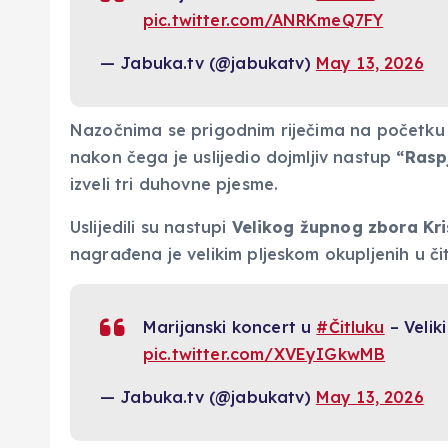
pic.twitter.com/ANRKmeQ7FY
— Jabuka.tv (@jabukatv)
May 13, 2026
Nazočnima se prigodnim riječima na početku 
nakon čega je uslijedio dojmljiv nastup
“Rasp
izveli tri duhovne pjesme.
Uslijedili su nastupi
Velikog župnog zbora Kri
nagrađena je velikim pljeskom okupljenih u čit
Marijanski koncert u
#Čitluku
– Velik
pic.twitter.com/XVEyIGkwMB
— Jabuka.tv (@jabukatv)
May 13, 2026