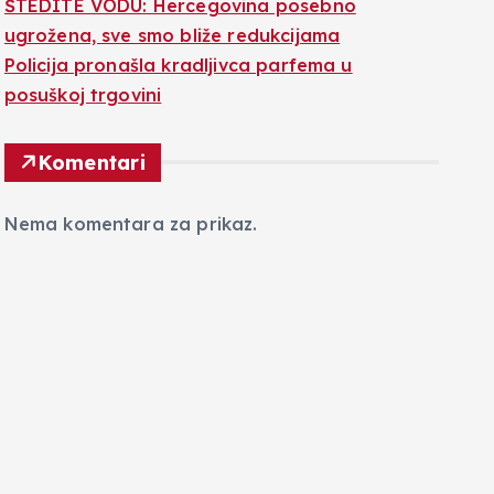
ŠTEDITE VODU: Hercegovina posebno
ugrožena, sve smo bliže redukcijama
Policija pronašla kradljivca parfema u
posuškoj trgovini
Komentari
Nema komentara za prikaz.