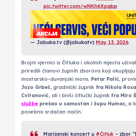
pic.twitter.com/wNKh6Xpqbp
— Jabuka.tv (@jabukatv)
May 13, 2026
Brojni vjernici iz Čitluka i okolnih mjesta uži
priredili članovi župnih zborova koji okupljaju
mostarsko-duvanjski mons.
Petar Palić
, prov
Jozo Grbeš
, gradnićki župnik
fra Nikola Rosa
Cvitanović
, ali i bivši čitlučki župnik
fra Miro 
službe
prešao u samostan i župu Humac
, a 
posebno srdačan način.
Marijanski koncert u
#Čitluk
– zbor “