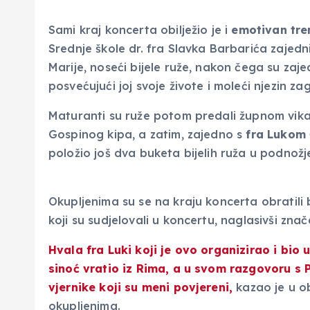
Sami kraj koncerta obilježio je i
emotivan tre
Srednje škole dr. fra Slavka Barbarića zajedni
Marije, noseći bijele ruže, nakon čega su zaje
posvećujući joj svoje živote i moleći njezin za
Maturanti su ruže potom predali župnom vik
Gospinog kipa, a zatim, zajedno s
fra Lukom
položio još dva buketa bijelih ruža u podnožj
Okupljenima su se na kraju koncerta obratili b
koji su sudjelovali u koncertu, naglasivši zna
Hvala fra Luki
koji je ovo organizirao i bio
sinoć vratio iz Rima,
a u svom razgovoru s 
vjernike koji su meni povjereni,
kazao je u ob
okupljenima.