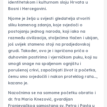
identitetskom i kulturnom sloju Hrvata u
Bosni i Hercegovini.
Njome je želja u svijesti gledatelja stvoriti
sliku kamenog zdanja, koje svjedoči o
postojanju jednog naroda, koji iako na
razmeđu civilizacija, stoljećima tlačen i ubijan,
još uvijek stameno stoji na pradjedovskoj
grudi. Također, ovo je i ispričana priča o
duhovnim pastirima i vjerničkom puku, koji su
smogli snage na spaljenom ognjištu i
porušenoj crkvi, započinjati život iz početka,
čemu smo svjedočili i nakon proteklog rata…,
kazano je.
Nazočnima se na samome početku obratio i
dr. fra Mario Knezović, gvardijan
Franjevačkog samostana sv. Petra i Pavla u