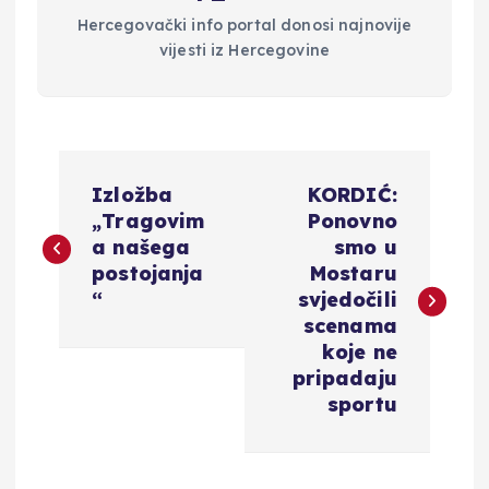
Hercegovački info portal donosi najnovije
vijesti iz Hercegovine
N
Izložba
KORDIĆ:
a
„Tragovim
Ponovno
a našega
smo u
v
postojanja
Mostaru
“
svjedočili
i
scenama
koje ne
g
pripadaju
sportu
a