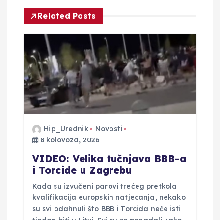
c
Related Posts
i
j
a
o
b
Hip_Urednik
Novosti
8 kolovoza, 2026
j
VIDEO: Velika tučnjava BBB-a
a
i Torcide u Zagrebu
Kada su izvučeni parovi trećeg pretkola
v
kvalifikacija europskih natjecanja, nekako
su svi odahnuli što BBB i Torcida neće isti