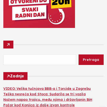
Pretraga
Zadnje
VIDEO: Velika tučnjava BBB-a i Torcide u Zagrebu
Teška nesreća kod Stoca: Sudarila se tri vozila
Nožem napao trojicu, među njima i državljanin BiH
Požar kod Konjica iz dalje izvan kontrole