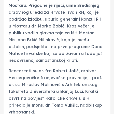
Mostaru. Prigodne je riječi, uime Središnjeg
državnog ureda za Hrvate izvan RH, koji je
podržao izložbu, uputio generalni konzul RH
u Mostaru dr. Marko Babić. Kroz večer je
publiku vodila glavna tajnica MH Mostar
Misijana Brkić Milinković, koja je, među
ostalim, podsjetila i na prve programe Dana
Matice hrvatske koji su održavani u tada još
nedovršenoj samostanskoj kripti.
Recenzenti su dr. fra Robert Jolić, arhivar
Hercegovačke franjevačke provincije, i prof.
dr. sc. Miroslav Malinović s Arhitektonskog
fakulteta Univerziteta u Banjoj Luci. Kratki
osvrt na povijest Katoličke crkve u BiH
priredio je mons. dr. Tomo Vukšić, nadbiskup
vrhbosanski.