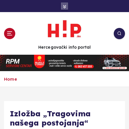
S
k
i
p
t
o
c
Hercegovački info portal
o
n
t
e
n
Home
t
Izložba „Tragovima
našega postojanja“