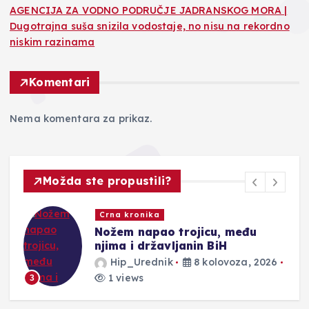
AGENCIJA ZA VODNO PODRUČJE JADRANSKOG MORA |
Dugotrajna suša snizila vodostaje, no nisu na rekordno
niskim razinama
Komentari
Nema komentara za prikaz.
Možda ste propustili?
Novosti
Požar kod Konjica iz dalje izvan
kontrole
Hip_Urednik
8 kolovoza, 2026
2 views
4