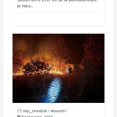
a
tjedan biti u Litvi. Svi su se ponadali kako
je tako…
Hip_Urednik
Novosti
8 kolovoza, 2026