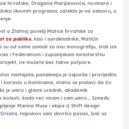
atice hrvatske, Dragana Marijanovića, novinara i
rednika likovnih programa, zatekla je na odmoru, u
enje:
jest o Zlatnoj povelji Matice hrvatske za
ot za publiku
, kao i sunakladnike, Matičin
i su od same zamisli za ovu monografiju, stali iza
 kao i Federalnom i županijskom ministarstvu
 projekt, ne možete bez takve potpore.
no nastajala; pandemija je usporila i prorijedila
i boravio u bolnicama, stalno se plašeći da živ
da je umro i glavni urednik, akademik
e bolesti, kada već nisam i sam umro… Između
pljenje Marina Muse i ekipe iz Shift design
na Orsata, napokon sam dovršio posao, baš uz