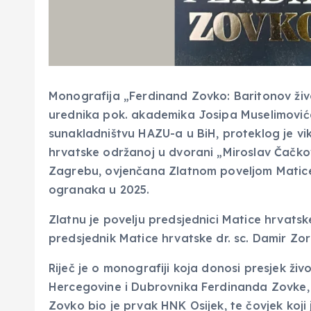
Monografija „Ferdinand Zovko: Baritonov živ
urednika pok. akademika Josipa Muselimovića
sunakladništvu HAZU-a u BiH, proteklog je vik
hrvatske održanoj u dvorani „Miroslav Čačkov
Zagrebu, ovjenčana Zlatnom poveljom Matice 
ogranaka u 2025.
Zlatnu je povelju predsjednici Matice hrvatsk
predsjednik Matice hrvatske dr. sc. Damir Zor
Riječ je o monografiji koja donosi presjek ži
Hercegovine i Dubrovnika Ferdinanda Zovke, 
Zovko bio je prvak HNK Osijek, te čovjek koji