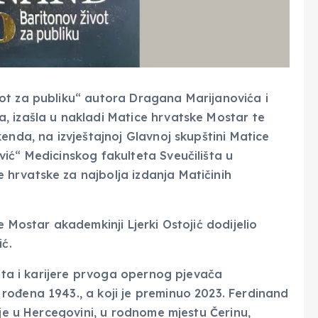
ot za publiku“ autora Dragana Marijanovića i
, izašla u nakladi Matice hrvatske Mostar te
enda, na izvještajnoj Glavnoj skupštini Matice
ić“ Medicinskog fakulteta Sveučilišta u
hrvatske za najbolja izdanja Matičinih
e Mostar akademkinji Ljerki Ostojić dodijelio
ić.
vota i karijere prvoga opernog pjevača
rođena 1943., a koji je preminuo 2023. Ferdinand
 je u Hercegovini, u rodnome mjestu Čerinu,