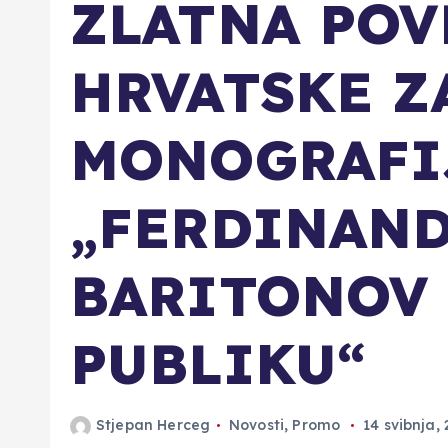
ZLATNA POV
HRVATSKE Z
MONOGRAFI
„FERDINAND
BARITONOV 
PUBLIKU“
Stjepan Herceg
Novosti
,
Promo
14 svibnja,