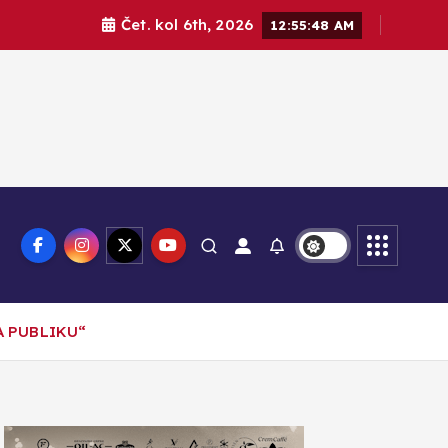
Čet. kol 6th, 2026
12:55:51 AM
A PUBLIKU“