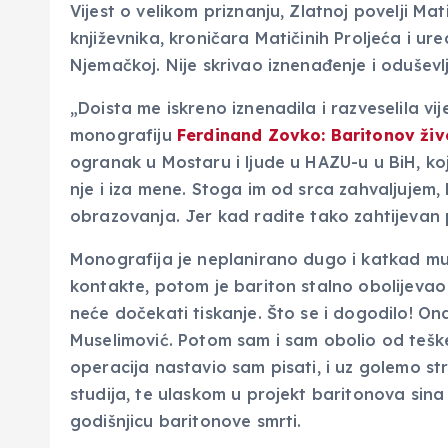
Vijest o velikom priznanju, Zlatnoj povelji M
književnika, kroničara Matičinih Proljeća i u
Njemačkoj. Nije skrivao iznenađenje i oduševlj
„Doista me iskreno iznenadila i razveselila vi
monografiju
Ferdinand Zovko: Baritonov živ
ogranak u Mostaru i ljude u HAZU-u u BiH, koj
nje i iza mene. Stoga im od srca zahvaljujem,
obrazovanja. Jer kad radite tako zahtijevan
Monografija je neplanirano dugo i katkad muč
kontakte, potom je bariton stalno obolijevao 
neće dočekati tiskanje. Što se i dogodilo! On
Muselimović. Potom sam i sam obolio od tešk
operacija nastavio sam pisati, i uz golemo str
studija, te ulaskom u projekt baritonova si
godišnjicu baritonove smrti.