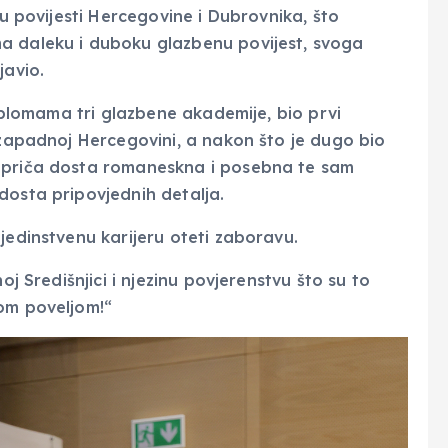
 u povijesti Hercegovine i Dubrovnika, što
a daleku i duboku glazbenu povijest, svoga
javio.
diplomama tri glazbene akademije, bio prvi
 zapadnoj Hercegovini, a nakon što je dugo bio
a priča dosta romaneskna i posebna te sam
 dosta pripovjednih detalja.
jedinstvenu karijeru oteti zaboravu.
oj Središnjici i njezinu povjerenstvu što su to
nom poveljom!“