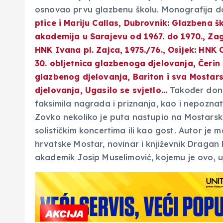
osnovao prvu glazbenu školu. Monografija don
ptice i Mariju Callas, Dubrovnik: Glazbena š
akademija u Sarajevu od 1967. do 1970., Zag
HNK Ivana pl. Zajca, 1975./76., Osijek: HNK 
30. obljetnica glazbenoga djelovanja, Čerin
glazbenog djelovanja, Bariton i sva Mostars
djelovanja, Ugasilo se svjetlo…
Također donos
faksimila nagrada i priznanja, kao i nepozna
Zovko nekoliko je puta nastupio na Mostarsk
solističkim koncertima ili kao gost. Autor je
hrvatske Mostar, novinar i književnik Dragan 
akademik Josip Muselimović, kojemu je ovo, uje