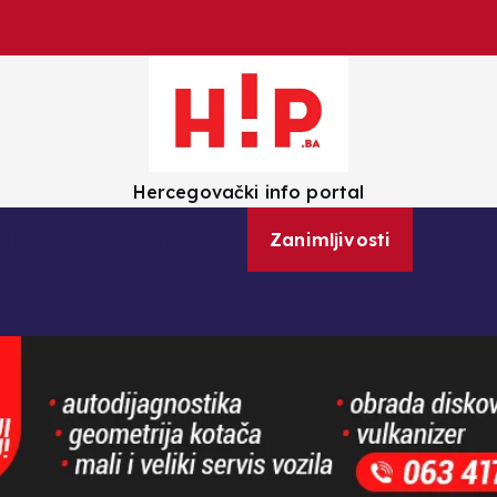
Hercegovački info portal
olica
Crna kronika
Zanimljivosti