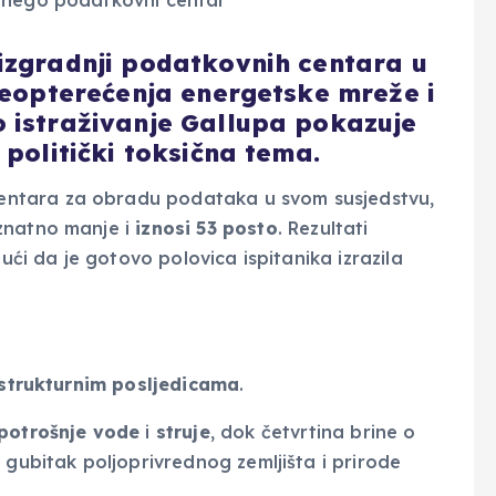
izgradnji podatkovnih centara u
preopterećenja energetske mreže i
 istraživanje Gallupa pokazuje
 politički toksična tema.
 centara za obradu podataka u svom susjedstvu,
natno manje i
iznosi 53 posto
. Rezultati
dući da je gotovo polovica ispitanika izrazila
astrukturnim
posljedicama
.
potrošnje
vode
i
struje
, dok četvrtina brine o
 gubitak poljoprivrednog zemljišta i prirode