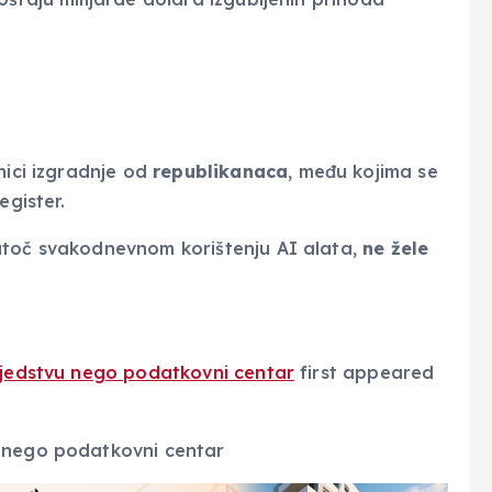
nici izgradnje od
republikanaca
, među kojima se
egister.
atoč svakodnevnom korištenju AI alata,
ne žele
usjedstvu nego podatkovni centar
first appeared