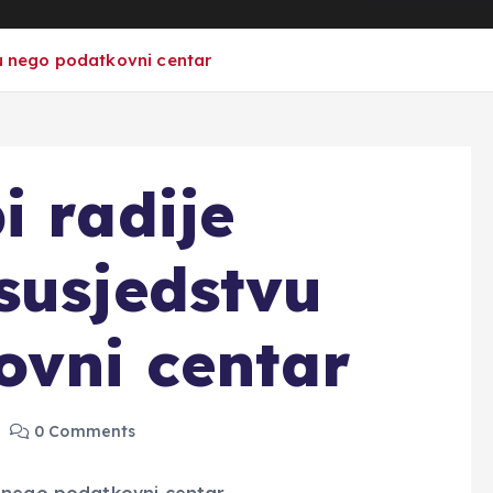
vu nego podatkovni centar
i radije
susjedstvu
ovni centar
0 Comments