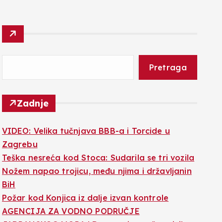
Pretraga
Zadnje
VIDEO: Velika tučnjava BBB-a i Torcide u
Zagrebu
Teška nesreća kod Stoca: Sudarila se tri vozila
Nožem napao trojicu, među njima i državljanin
BiH
Požar kod Konjica iz dalje izvan kontrole
AGENCIJA ZA VODNO PODRUČJE