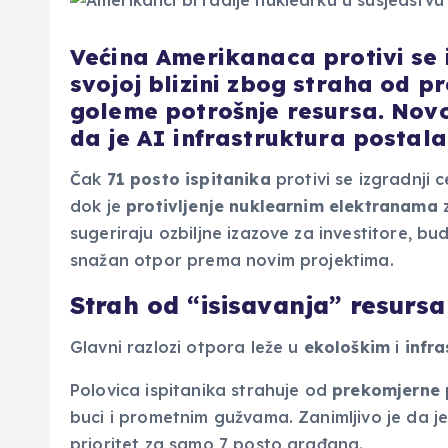
Većina Amerikanaca protivi se 
svojoj blizini zbog straha od 
goleme potrošnje resursa. Novo
da je AI infrastruktura postala
Čak
71 posto
ispitanika
protivi se izgradnji
dok je
protivljenje nuklearnim elektranama
z
sugeriraju ozbiljne izazove za investitore, bu
snažan otpor prema novim projektima.
Strah od “isisavanja” resursa
Glavni razlozi otpora leže u
ekološkim
i
infr
Polovica ispitanika strahuje od
prekomjerne
buci i prometnim gužvama. Zanimljivo je da je
prioritet za samo 7 posto građana.