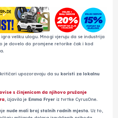
igra veliku ulogu. Mnogi vjeruju da se industrija
to je dovelo do promjene retorike čak i kod
a.
kritičari upozoravaju da su
koristi za lokalnu
 ovise s činjenicom da njihovo pružanje
era
, izjavila je
Emma
Fryer
iz tvrtke CyrusOne.
nje
nude mali broj stalnih radnih mjesta
. Uz to,
štaju milijarde dolara izgubljenih prihoda