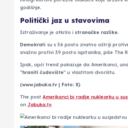
godišnje.
Politički jaz u stavovima
Istraživanje je otkrilo i
stranačke razlike
.
Demokrati
su s 56 posto znatno oštriji protiv
snažno protivi 39 posto ispitanika, piše The R
Ipak, opći trend pokazuje da Amerikanci, un
“
hraniti
čudovište
” u vlastitom dvorištu.
(www.jabuka.tv | Foto: X)
The post
Amerikanci bi radije nuklearku u s
on
Jabuka.tv
.