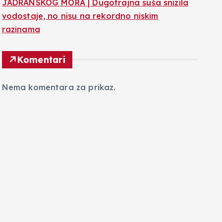
JADRANSKOG MORA | Dugotrajna suša snizila
vodostaje, no nisu na rekordno niskim
razinama
Komentari
Nema komentara za prikaz.