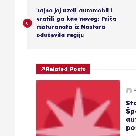
N
Tajno joj uzeli automobil i
a
vratili ga kao novog: Priča
maturanata iz Mostara
v
oduševila regiju
i
g
Related Posts
a
St
c
Šp
au
i
po