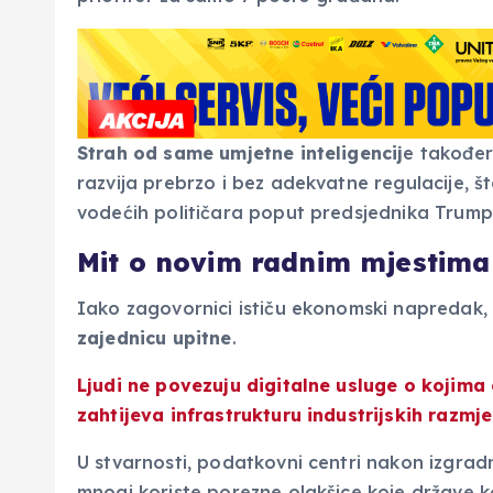
Strah od same umjetne inteligencij
e također 
razvija prebrzo i bez adekvatne regulacije, š
vodećih političara poput predsjednika Trump
Mit o novim radnim mjestima
Iako zagovornici ističu ekonomski napredak, 
zajednicu upitne
.
Ljudi ne povezuju digitalne usluge o kojima
zahtijeva infrastrukturu industrijskih razmj
U stvarnosti, podatkovni centri nakon izgrad
mnogi koriste porezne olakšice koje države ko