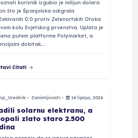
znati korisnik izgubio je milijun dolara
on što je Španjolska odigrala
čekivanih 0:0 protiv Zelenortskih Otoka
rvom kolu Svjetskog prvenstva. Uplata je
ršena putem platforme Polymarket, a
encijalni dobitak…
tavi čitati
Hip_Urednik
Zanimljivosti
14 lipnja, 2026
adili solarnu elektranu, a
kopali zlato staro 2.500
dina