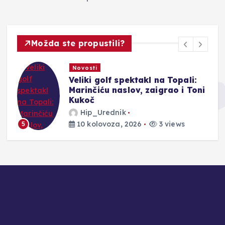
Možda ste propustili?
Novosti
Veliki golf spektakl na Topali:
a
Marinčiću naslov, zaigrao i Toni
Kukoč
Hip_Urednik
10 kolovoza, 2026
3 views
5