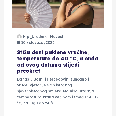
o
b
j
Hip_Urednik
Novosti
a
10 kolovoza, 2026
v
Stižu dani paklene vrućine,
temperature do 40 °C, a onda
a
od ovog datuma slijedi
preokret
Danas u Bosni i Hercegovini sunčano i
vruće. Vjetar je slab istočnog i
sjeveroistočnog smjera. Najniža jutarnja
temperatura zraka većinom između 14 i 19
°C, na jugu do 24 °C.…