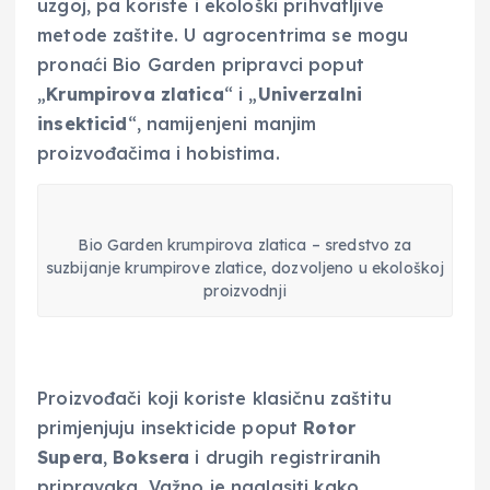
uzgoj, pa koriste i ekološki prihvatljive
metode zaštite. U agrocentrima se mogu
pronaći Bio Garden pripravci poput
„
Krumpirova zlatica
“ i „
Univerzalni
insekticid
“, namijenjeni manjim
proizvođačima i hobistima.
Bio Garden krumpirova zlatica – sredstvo za
suzbijanje krumpirove zlatice, dozvoljeno u ekološkoj
proizvodnji
Proizvođači koji koriste klasičnu zaštitu
primjenjuju insekticide poput
Rotor
Supera
,
Boksera
i drugih registriranih
pripravaka. Važno je naglasiti kako