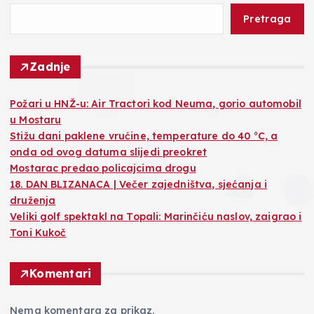
Pretraga
Zadnje
Požari u HNŽ-u: Air Tractori kod Neuma, gorio automobil
u Mostaru
Stižu dani paklene vrućine, temperature do 40 °C, a
onda od ovog datuma slijedi preokret
Mostarac predao policajcima drogu
18. DAN BLIZANACA | Večer zajedništva, sjećanja i
druženja
Veliki golf spektakl na Topali: Marinčiću naslov, zaigrao i
Toni Kukoč
Komentari
Nema komentara za prikaz.