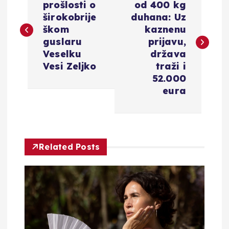
a
prošlosti o
od 400 kg
širokobrije
duhana: Uz
v
škom
kaznenu
guslaru
prijavu,
i
Veselku
država
Vesi Zeljko
traži i
g
52.000
eura
a
c
Related Posts
i
j
a