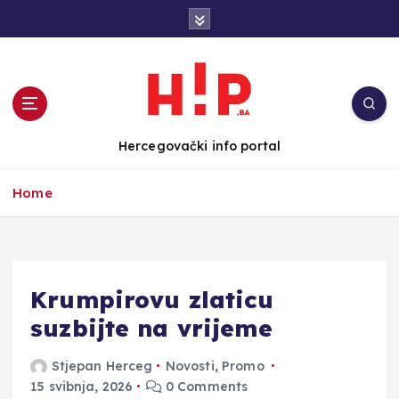
S
k
i
p
t
o
c
Hercegovački info portal
o
n
Home
t
e
n
t
Krumpirovu zlaticu
suzbijte na vrijeme
Stjepan Herceg
Novosti
,
Promo
15 svibnja, 2026
0 Comments