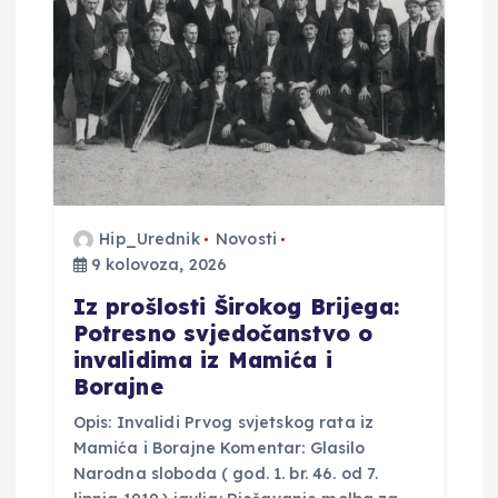
a
o
b
j
a
Hip_Urednik
Novosti
9 kolovoza, 2026
v
Iz prošlosti Širokog Brijega:
Potresno svjedočanstvo o
a
invalidima iz Mamića i
Borajne
Opis: Invalidi Prvog svjetskog rata iz
Mamića i Borajne Komentar: Glasilo
Narodna sloboda ( god. 1. br. 46. od 7.