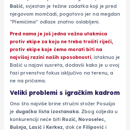
Bašić
, svjestan je težine zadatka koji je pred
njegovom momčadi, pogotovo jer na megdan
“Plemićima” odlaze znatno oslabljeni.
Pred nama je još jedna važna utakmica
protiv ekipe za koju
ne treba trošiti riječi
,
protiv ekipe koje ćemo morati biti na
najvišoj razini naših sposobnosti
, istaknuo je
Bašić u najavi susreta, dodavši kako je u ovoj
fazi prvenstva fokus isključivo na terenu, a
ne na pričama.
Veliki problemi s igračkim kadrom
Ono što najviše brine stručni stožer Posušja
je
dugačka lista izostanaka
. Zbog ozljeda u
konkurenciji neće biti
Rozić, Novoselec,
Bušnja, Lasić i Kerkez
, dok će
Filipović
i