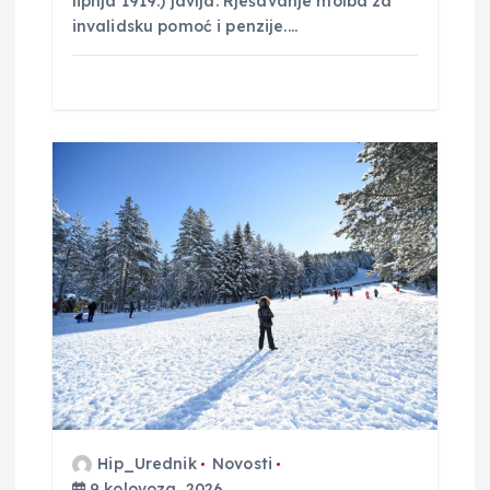
lipnja 1919.) javlja: Rješavanje molba za
invalidsku pomoć i penzije.…
Hip_Urednik
Novosti
9 kolovoza, 2026