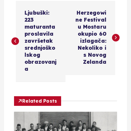
N
Ljubuški:
Herzegowi
a
223
ne Festival
maturanta
u Mostaru
v
proslavila
okupio 60
završetak
izlagača:
i
srednjoško
Nekoliko i
lskog
s Novog
g
obrazovanj
Zelanda
a
a
c
Related Posts
i
j