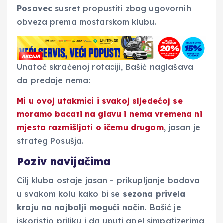
Posavec
susret propustiti zbog ugovornih
obveza prema mostarskom klubu.
Unatoč skraćenoj rotaciji, Bašić naglašava
da predaje nema:
Mi u ovoj utakmici i svakoj sljedećoj se
moramo bacati na glavu
i nema vremena ni
mjesta razmišljati o ičemu drugom
, jasan je
strateg Posušja.
Poziv navijačima
Cilj kluba ostaje jasan – prikupljanje bodova
u svakom kolu kako bi se
sezona privela
kraju na najbolji mogući način
. Bašić je
iskoristio priliku i da uputi apel simpatizerima