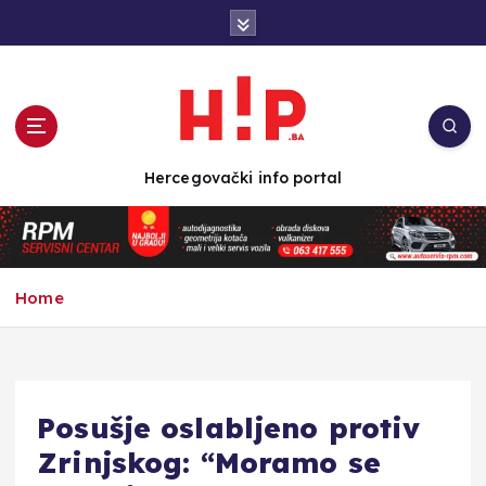
S
k
i
p
t
o
c
Hercegovački info portal
o
n
t
e
n
Home
t
Posušje oslabljeno protiv
Zrinjskog: “Moramo se