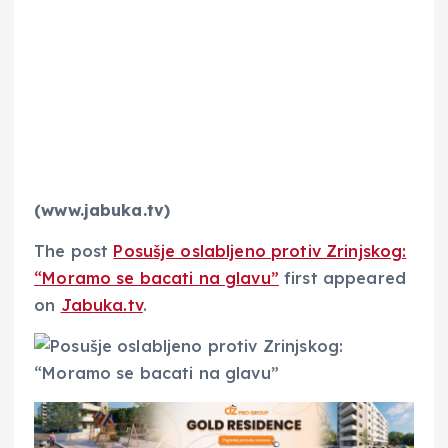
(www.jabuka.tv)
The post
Posušje oslabljeno protiv Zrinjskog:
“Moramo se bacati na glavu”
first appeared
on
Jabuka.tv
.