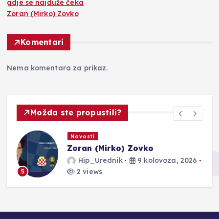
gdje se najduže čeka
Zoran (Mirko) Zovko
Komentari
Nema komentara za prikaz.
Možda ste propustili?
Novosti
Zoran (Mirko) Zovko
Hip_Urednik
9 kolovoza, 2026
2 views
5