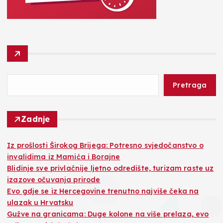
Pretraga
Zadnje
Iz prošlosti Širokog Brijega: Potresno svjedočanstvo o
invalidima iz Mamića i Borajne
Blidinje sve privlačnije ljetno odredište, turizam raste uz
izazove očuvanja prirode
Evo gdje se iz Hercegovine trenutno najviše čeka na
ulazak u Hrvatsku
Gužve na granicama: Duge kolone na više prelaza, evo