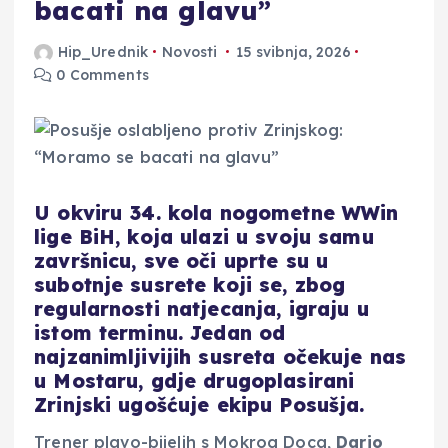
bacati na glavu”
Hip_Urednik
Novosti
15 svibnja, 2026
0 Comments
U okviru 34. kola nogometne WWin
lige BiH, koja ulazi u svoju samu
završnicu, sve oči uprte su u
subotnje susrete koji se, zbog
regularnosti natjecanja, igraju u
istom terminu. Jedan od
najzanimljivijih susreta očekuje nas
u Mostaru, gdje drugoplasirani
Zrinjski ugošćuje ekipu Posušja.
Trener plavo-bijelih s Mokrog Doca,
Dario