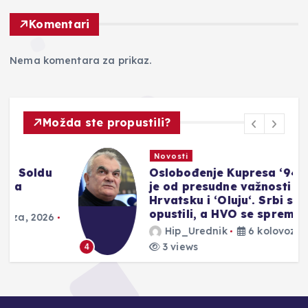
Komentari
Nema komentara za prikaz.
Možda ste propustili?
Novosti
Oslobođenje Kupresa ‘94. bilo
je od presudne važnosti za
Hrvatsku i ‘Oluju‘. Srbi su se
opustili, a HVO se spremao‘
Hip_Urednik
6 kolovoza, 2026
3 views
4