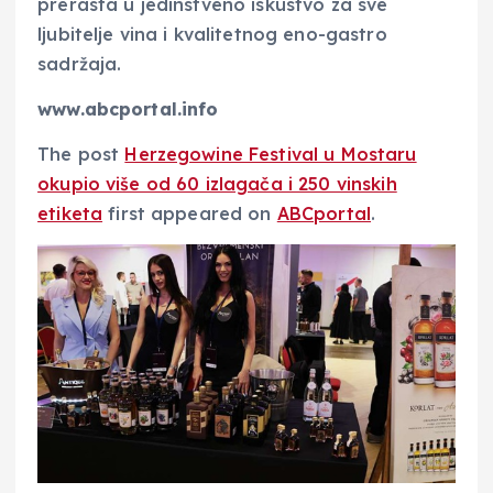
prerasta u jedinstveno iskustvo za sve
ljubitelje vina i kvalitetnog eno-gastro
sadržaja.
www.abcportal.info
The post
Herzegowine Festival u Mostaru
okupio više od 60 izlagača i 250 vinskih
etiketa
first appeared on
ABCportal
.