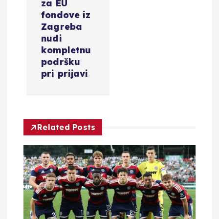
za EU
j
fondove iz
Zagreba
a
nudi
kompletnu
o
podršku
pri prijavi
b
j
a
Related Posts
v
a