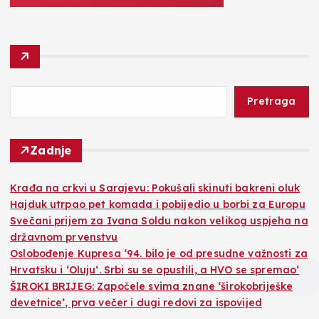
Pretraga
Zadnje
Krađa na crkvi u Sarajevu: Pokušali skinuti bakreni oluk
Hajduk utrpao pet komada i pobijedio u borbi za Europu
Svečani prijem za Ivana Soldu nakon velikog uspjeha na
državnom prvenstvu
Oslobođenje Kupresa ‘94. bilo je od presudne važnosti za
Hrvatsku i ‘Oluju‘. Srbi su se opustili, a HVO se spremao‘
ŠIROKI BRIJEG: Započele svima znane ‘širokobriješke
devetnice’, prva večer i dugi redovi za ispovijed