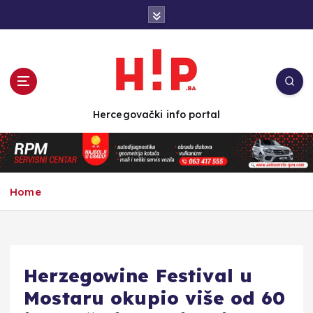
S
k
i
p
t
o
c
Hercegovački info portal
o
n
t
e
n
Home
t
Herzegowine Festival u
Mostaru okupio više od 60