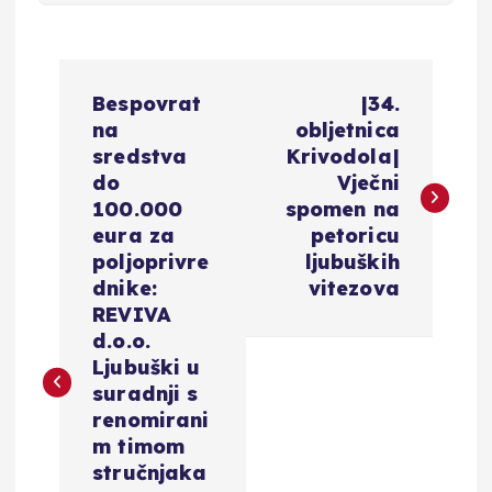
N
Bespovrat
|34.
a
na
obljetnica
sredstva
Krivodola|
v
do
Vječni
100.000
spomen na
i
eura za
petoricu
poljoprivre
ljubuških
g
dnike:
vitezova
REVIVA
a
d.o.o.
Ljubuški u
c
suradnji s
renomirani
i
m timom
stručnjaka