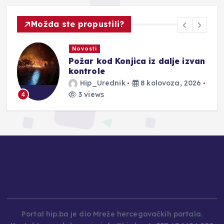
Možda ste propustili?
Novosti
Požar kod Konjica iz dalje izvan
kontrole
Hip_Urednik
8 kolovoza, 2026
3 views
4
Portal hip.ba je dio Mreže hercegovačkih portala.