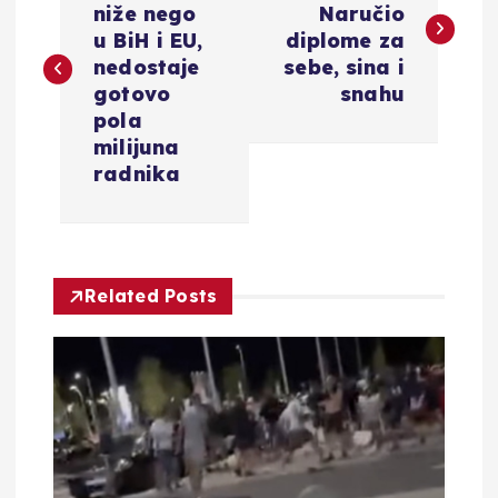
niže nego
Naručio
v
u BiH i EU,
diplome za
nedostaje
sebe, sina i
i
gotovo
snahu
pola
g
milijuna
radnika
a
c
Related Posts
i
j
a
o