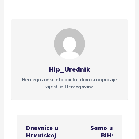
Hip_Urednik
Hercegovački info portal donosi najnovije
vijesti iz Hercegovine
N
Dnevnice u
Samo u
a
Hrvatskoj
BiH: