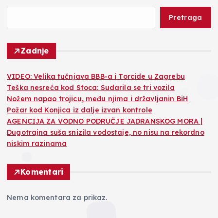
Pretraga
Zadnje
VIDEO: Velika tučnjava BBB-a i Torcide u Zagrebu
Teška nesreća kod Stoca: Sudarila se tri vozila
Nožem napao trojicu, među njima i državljanin BiH
Požar kod Konjica iz dalje izvan kontrole
AGENCIJA ZA VODNO PODRUČJE JADRANSKOG MORA |
Dugotrajna suša snizila vodostaje, no nisu na rekordno
niskim razinama
Komentari
Nema komentara za prikaz.