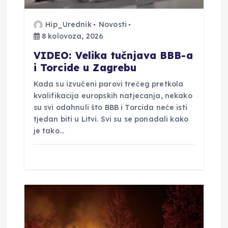
b
Hip_Urednik
Novosti
8 kolovoza, 2026
j
VIDEO: Velika tučnjava BBB-a
a
i Torcide u Zagrebu
Kada su izvučeni parovi trećeg pretkola
v
kvalifikacija europskih natjecanja, nekako
su svi odahnuli što BBB i Torcida neće isti
a
tjedan biti u Litvi. Svi su se ponadali kako
je tako…