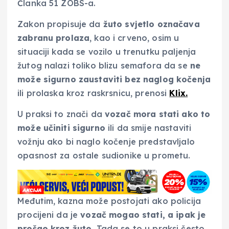
Članka 51 ZOBS-a.
Zakon propisuje da
žuto svjetlo označava
zabranu prolaza
, kao i crveno, osim u
situaciji kada se vozilo u trenutku paljenja
žutog nalazi toliko blizu semafora da se
ne
može sigurno zaustaviti bez naglog kočenja
ili prolaska kroz raskrsnicu, prenosi
Klix.
U praksi to znači da
vozač mora stati ako to
može učiniti sigurno
ili da smije nastaviti
vožnju ako bi naglo kočenje predstavljalo
opasnost za ostale sudionike u prometu.
Međutim, kazna može postojati ako policija
procijeni da je
vozač mogao stati, a ipak je
prošao kroz žuto.
Tada se to u praksi često