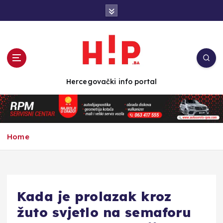
S
k
i
p
t
o
c
Hercegovački info portal
o
n
t
e
n
Home
t
Kada je prolazak kroz
žuto svjetlo na semaforu