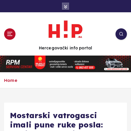
S
k
i
p
t
o
c
Hercegovački info portal
o
n
t
e
n
Home
t
Mostarski vatrogasci
imali pune ruke posla: