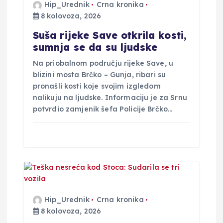
Hip_Urednik
Crna kronika
a
8 kolovoza, 2026
Suša rijeke Save otkrila kosti,
o
sumnja se da su ljudske
b
Na priobalnom području rijeke Save, u
blizini mosta Brčko – Gunja, ribari su
pronašli kosti koje svojim izgledom
j
nalikuju na ljudske. Informaciju je za Srnu
potvrdio zamjenik šefa Policije Brčko…
a
v
a
Hip_Urednik
Crna kronika
8 kolovoza, 2026