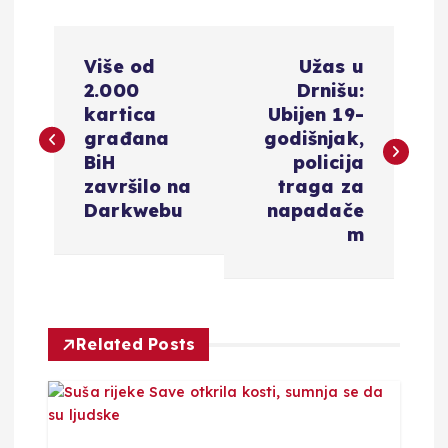
N
Više od
Užas u
a
2.000
Drnišu:
kartica
Ubijen 19-
v
građana
godišnjak,
BiH
policija
i
završilo na
traga za
Darkwebu
napadače
g
m
a
c
Related Posts
i
j