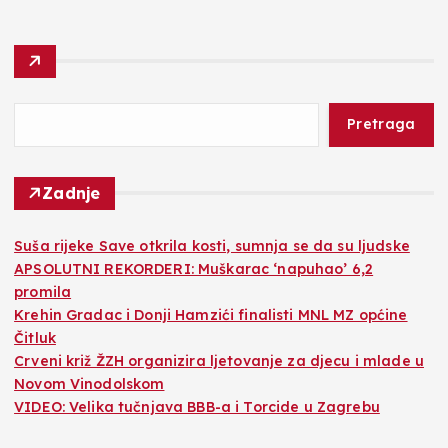
Pretraga
Zadnje
Suša rijeke Save otkrila kosti, sumnja se da su ljudske
APSOLUTNI REKORDERI: Muškarac ‘napuhao’ 6,2
promila
Krehin Gradac i Donji Hamzići finalisti MNL MZ općine
Čitluk
Crveni križ ŽZH organizira ljetovanje za djecu i mlade u
Novom Vinodolskom
VIDEO: Velika tučnjava BBB-a i Torcide u Zagrebu