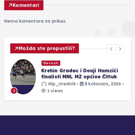
Komentari
Nema komentara za prikaz.
Možda ste propustili?
Novosti
Krehin Gradac i Donji Hamzići
a
finalisti MNL MZ općine Čitluk
Hip_Urednik
8 kolovoza, 2026
1 views
3