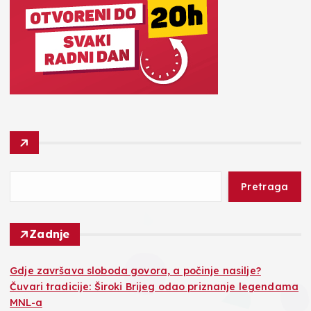
Pretraga
Zadnje
Gdje završava sloboda govora, a počinje nasilje?
Čuvari tradicije: Široki Brijeg odao priznanje legendama
MNL-a