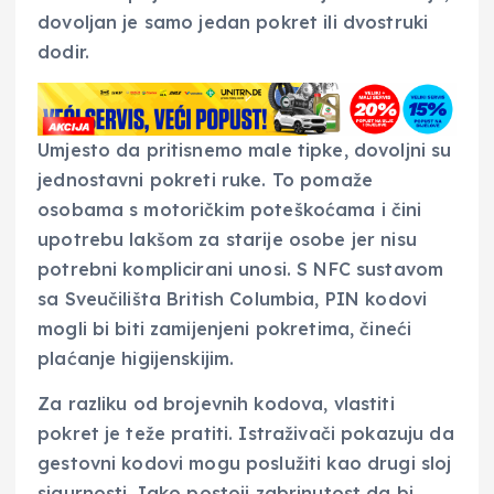
dovoljan je samo jedan pokret ili dvostruki
dodir.
Umjesto da pritisnemo male tipke, dovoljni su
jednostavni pokreti ruke. To pomaže
osobama s motoričkim poteškoćama i čini
upotrebu lakšom za starije osobe jer nisu
potrebni komplicirani unosi. S NFC sustavom
sa Sveučilišta British Columbia, PIN kodovi
mogli bi biti zamijenjeni pokretima, čineći
plaćanje higijenskijim.
Za razliku od brojevnih kodova, vlastiti
pokret je teže pratiti. Istraživači pokazuju da
gestovni kodovi mogu poslužiti kao drugi sloj
sigurnosti. Iako postoji zabrinutost da bi