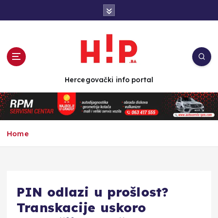
S
k
i
p
t
o
c
Hercegovački info portal
o
n
t
e
n
Home
t
PIN odlazi u prošlost?
Transkacije uskoro