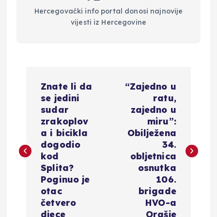
Hercegovački info portal donosi najnovije
vijesti iz Hercegovine
N
Znate li da
“Zajedno u
a
se jedini
ratu,
sudar
zajedno u
v
zrakoplov
miru”:
a i bicikla
Obilježena
i
dogodio
34.
kod
obljetnica
g
Splita?
osnutka
Poginuo je
106.
a
otac
brigade
četvero
HVO-a
djece
Orašje