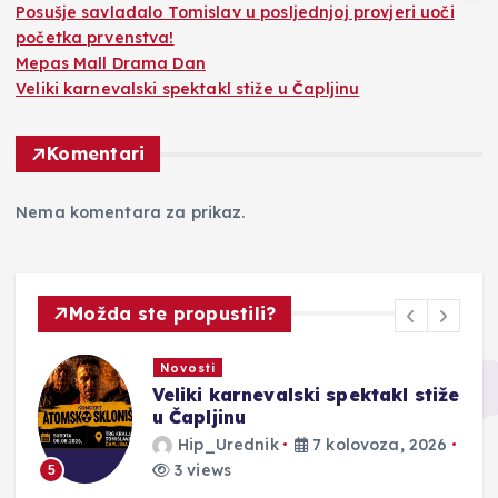
Posušje savladalo Tomislav u posljednjoj provjeri uoči
početka prvenstva!
Mepas Mall Drama Dan
Veliki karnevalski spektakl stiže u Čapljinu
Komentari
Nema komentara za prikaz.
Možda ste propustili?
Novosti
Veliki karnevalski spektakl stiže
u Čapljinu
Hip_Urednik
7 kolovoza, 2026
3 views
5