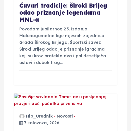
a
Čuvari tradicije: Široki Brijeg
odao priznanje legendama
MNL-a
Povodom jubilarnog 25. izdanja
Malonogometne lige mjesnih zajednica
Grada Širokog Brijega, Športski savez
Široki Brijeg odao je priznanje igračima
koji su kroz protekla dva i pol desetljeća
ostavili dubok trag…
Hip_Urednik
Novosti
7 kolovoza, 2026