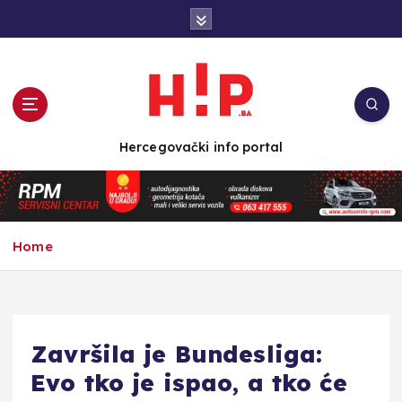
S
k
i
p
t
o
c
Hercegovački info portal
o
n
t
e
n
Home
t
Završila je Bundesliga:
Evo tko je ispao, a tko će