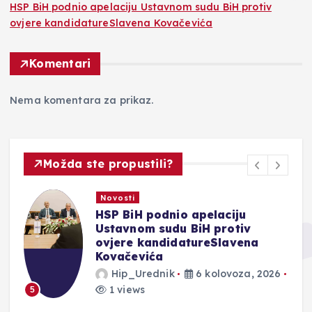
HSP BiH podnio apelaciju Ustavnom sudu BiH protiv
ovjere kandidatureSlavena Kovačevića
Komentari
Nema komentara za prikaz.
Možda ste propustili?
Novosti
HSP BiH podnio apelaciju
Ustavnom sudu BiH protiv
ovjere kandidatureSlavena
Kovačevića
Hip_Urednik
6 kolovoza, 2026
1 views
5