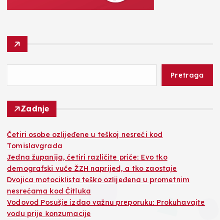
Pretraga
Zadnje
Četiri osobe ozlijeđene u teškoj nesreći kod
Tomislavgrada
Jedna županija, četiri različite priče: Evo tko
demografski vuče ŽZH naprijed, a tko zaostaje
Dvojica motociklista teško ozlijeđena u prometnim
nesrećama kod Čitluka
Vodovod Posušje izdao važnu preporuku: Prokuhavajte
vodu prije konzumacije