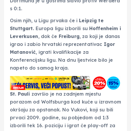
Dortmund je u gostima slavio protiv Werdera
s 0:1.
Osim njih, u Ligu prvaka će i
Leipzig te
Stuttgart.
Europa ligu izborili su
Hoffenheim i
Leverkusen
, dok će
Freiburg
, za koji je danas
igrao i zabio hrvatski reprezentativac
Igor
Matanović
, igrati kvalifikacije za
Konferencijsku ligu. Na dnu ljestvice bilo je
napeto do samog kraja.
St. Pauli
završio je na zadnjem mjestu
porazom od Wolfsburga kod kuće u izravnom
okršaju za opstanak. No Vukovi, koji su bili
prvaci 2009. godine, su pobjedom od 1:3
izborili tek 16. poziciju i igrat će play-off za