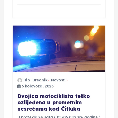
Hip_Urednik
Novosti
6 kolovoza, 2026
Dvojica motociklista teško
ozlijeđena u prometnim
nesrećama kod Čitluka
U protekla 24 sata ( 05/06.08.2026.godine )