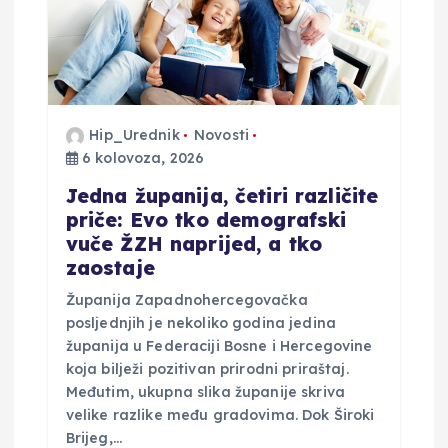
o
b
j
Hip_Urednik
Novosti
6 kolovoza, 2026
a
Jedna županija, četiri različite
v
priče: Evo tko demografski
vuče ŽZH naprijed, a tko
a
zaostaje
Županija Zapadnohercegovačka
posljednjih je nekoliko godina jedina
županija u Federaciji Bosne i Hercegovine
koja bilježi pozitivan prirodni priraštaj.
Međutim, ukupna slika županije skriva
velike razlike među gradovima. Dok Široki
Brijeg,…