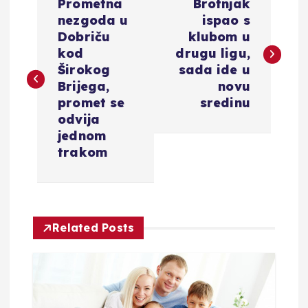
Prometna
Brotnjak
a
nezgoda u
ispao s
Dobriču
klubom u
v
kod
drugu ligu,
Širokog
sada ide u
i
Brijega,
novu
promet se
sredinu
g
odvija
jednom
a
trakom
c
i
Related Posts
j
a