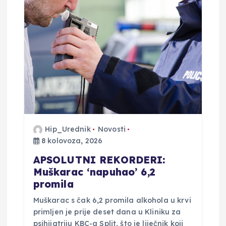
a
o
b
j
a
Hip_Urednik
Novosti
v
8 kolovoza, 2026
a
APSOLUTNI REKORDERI:
Muškarac ‘napuhao’ 6,2
promila
Muškarac s čak 6,2 promila alkohola u krvi
primljen je prije deset dana u Kliniku za
psihijatriju KBC-a Split, što je liječnik koji