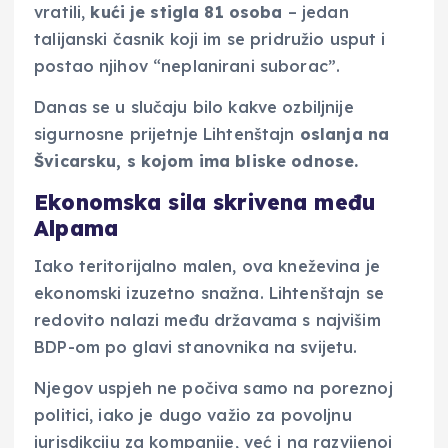
vratili,
kući je stigla 81 osoba
– jedan
talijanski časnik koji im se pridružio usput i
postao njihov “neplanirani suborac”.
Danas se u slučaju bilo kakve ozbiljnije
sigurnosne prijetnje Lihtenštajn
oslanja na
Švicarsku, s kojom ima bliske odnose.
Ekonomska sila skrivena među
Alpama
Iako teritorijalno malen, ova kneževina je
ekonomski izuzetno snažna. Lihtenštajn se
redovito nalazi među državama s najvišim
BDP-om po glavi stanovnika na svijetu.
Njegov uspjeh ne počiva samo na poreznoj
politici, iako je dugo važio za povoljnu
jurisdikciju za kompanije, već i na razvijenoj