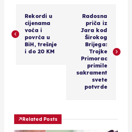
N
Rekordi u
Radosna
a
cijenama
priča iz
voća i
Jara kod
v
povrća u
Širokog
BiH, trešnje
Brijega:
i
i do 20 KM
Trojke
Primorac
g
primile
sakrament
a
svete
potvrde
c
i
Related Posts
j