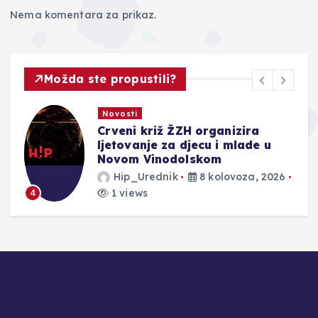
Nema komentara za prikaz.
Možda ste propustili?
Novosti
Crveni križ ŽZH organizira
ljetovanje za djecu i mlade u
Novom Vinodolskom
Hip_Urednik
8 kolovoza, 2026
5
1 views
4