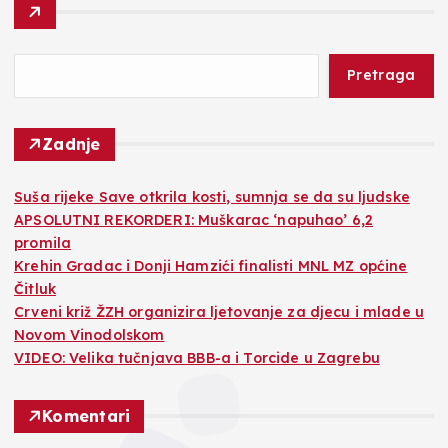
Pretraga
Zadnje
Suša rijeke Save otkrila kosti, sumnja se da su ljudske
APSOLUTNI REKORDERI: Muškarac ‘napuhao’ 6,2
promila
Krehin Gradac i Donji Hamzići finalisti MNL MZ općine
Čitluk
Crveni križ ŽZH organizira ljetovanje za djecu i mlade u
Novom Vinodolskom
VIDEO: Velika tučnjava BBB-a i Torcide u Zagrebu
Komentari