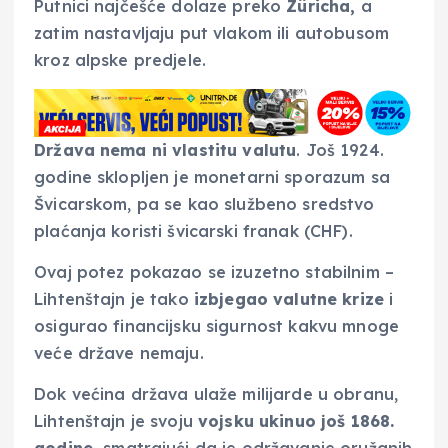
Putnici najčešće dolaze preko
Züricha,
a
zatim nastavljaju put vlakom ili autobusom
kroz alpske predjele.
Država nema ni vlastitu valutu
. Još 1924.
godine sklopljen je monetarni sporazum sa
Švicarskom, pa se kao službeno sredstvo
plaćanja koristi švicarski franak (CHF).
Ovaj potez pokazao se izuzetno stabilnim –
Lihtenštajn je tako
izbjegao valutne krize
i
osigurao financijsku sigurnost kakvu mnoge
veće države nemaju.
Dok većina država ulaže milijarde u obranu,
Lihtenštajn je svoju
vojsku ukinuo još 1868.
godine,
smatrajući da je održavanje oružanih