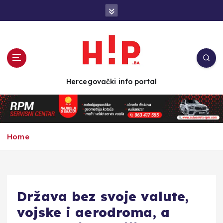
S
k
i
p
t
o
c
Hercegovački info portal
o
n
t
e
n
Home
t
Država bez svoje valute,
vojske i aerodroma, a