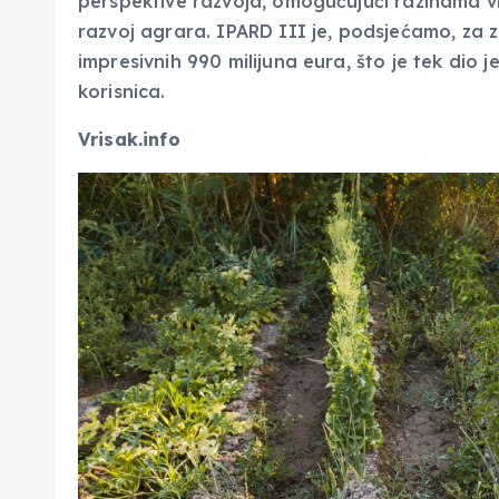
perspektive razvoja, omogućujući razinama vl
razvoj agrara. IPARD III je, podsjećamo, za 
impresivnih 990 milijuna eura, što je tek dio j
korisnica.
Vrisak.info