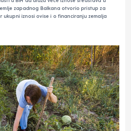
asti u BiH da ulažu veće iznose sredstava u
zemlje zapadnog Balkana otvorio pristup za
er ukupni iznosi ovise i o financiranju zemalja