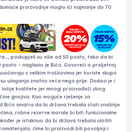
domaće proizvodnje moglo ići najmanje do 70
ita…, poskupjeli su više od 50 posto, tako da bi
70 posto – naglasio je Bićo. Govoreći o proljetnoj
i suočavaju s velikim troškovima jer koriste skupo
 su ulaganja znatno veća nego prije. Dodao je i
ošije kvalitete jer mnogi proizvođači zbog
ičine gnojiva. Kao moguće rješenje za
 Bićo smatra da bi država trebala stati snažnije
čima, robne rezerve morale bi biti funkcionalne
Također je istaknuo da bi država trebala uložiti
materijala, čime bi proizvodi bili povoljniji i