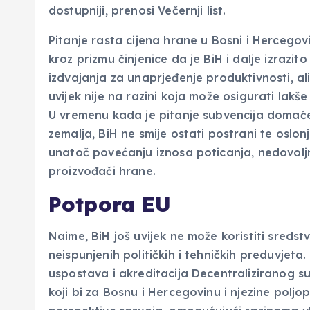
dostupniji, prenosi Večernji list.
Pitanje rasta cijena hrane u Bosni i Hercegovi
kroz prizmu činjenice da je BiH i dalje izrazi
izdvajanja za unaprjeđenje produktivnosti, al
uvijek nije na razini koja može osigurati lak
U vremenu kada je pitanje subvencija domaće 
zemalja, BiH ne smije ostati postrani te oslo
unatoč povećanju iznosa poticanja, nedovoljni
proizvođači hrane.
Potpora EU
Naime, BiH još uvijek ne može koristiti sred
neispunjenih političkih i tehničkih preduvjeta
uspostava i akreditacija Decentraliziranog s
koji bi za Bosnu i Hercegovinu i njezine pol