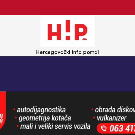
Hercegovački info portal
olica
Crna kronika
Zanimljivosti