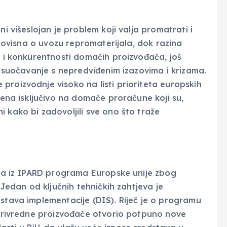
ni višeslojan je problem koji valja promatrati i
to ovisna o uvozu repromaterijala, dok razina
i i konkurentnosti domaćih proizvođača, još
še suočavanje s nepredviđenim izazovima i krizama.
proizvodnje visoko na listi prioriteta europskih
njena isključivo na domaće proračune koji su,
 kako bi zadovoljili sve ono što traže
stva iz IPARD programa Europske unije zbog
. Jedan od ključnih tehničkih zahtjeva je
ustava implementacije (DIS). Riječ je o programu
joprivredne proizvođače otvorio potpuno nove