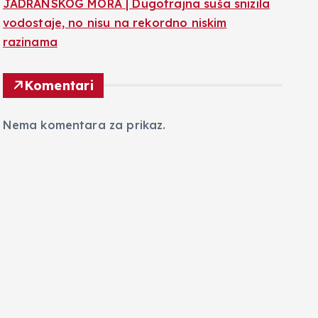
JADRANSKOG MORA | Dugotrajna suša snizila
vodostaje, no nisu na rekordno niskim
razinama
Komentari
Nema komentara za prikaz.