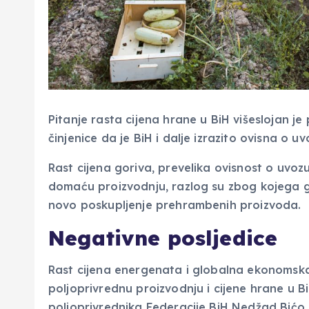
Pitanje rasta cijena hrane u BiH višeslojan je
činjenice da je BiH i dalje izrazito ovisna o u
Rast cijena goriva, prevelika ovisnost o uvozu
domaću proizvodnju, razlog su zbog kojega g
novo poskupljenje prehrambenih proizvoda.
Negativne posljedice
Rast cijena energenata i globalna ekonomska
poljoprivrednu proizvodnju i cijene hrane u B
poljoprivrednika Federacije BiH Nedžad Bićo.