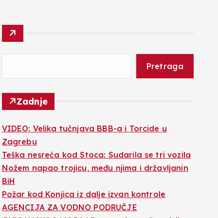
Pretraga
Zadnje
VIDEO: Velika tučnjava BBB-a i Torcide u
Zagrebu
Teška nesreća kod Stoca: Sudarila se tri vozila
Nožem napao trojicu, među njima i državljanin
BiH
Požar kod Konjica iz dalje izvan kontrole
AGENCIJA ZA VODNO PODRUČJE