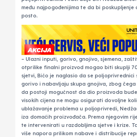
među najpogođenijima te da bi poskupljenje 
posto.
– Ulazni inputi, gorivo, gnojivo, sjemena, zašt
otprilike finalni proizvod mogao biti skuplji 
sjetvi, Bićo je naglasio da se poljoprivrednic
gorivo i nabavljaju skupa gnojiva, zbog čega
da postoji mogućnost da dio proizvoda bude l
visokih cijena ne mogu osigurati dovoljne kol
ublažavanje problema u poljoprivredi, Nedžad
iza domaćih proizvođača. Prema njegovim rije
te intervenirati u razdobljima sjetve i krize. 
više napora prilikom nabave i distribucije repro