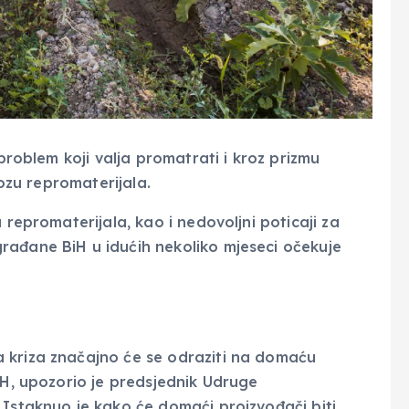
 problem koji valja promatrati i kroz prizmu
vozu repromaterijala.
 repromaterijala, kao i nedovoljni poticaji za
rađane BiH u idućih nekoliko mjeseci očekuje
 kriza značajno će se odraziti na domaću
iH, upozorio je predsjednik Udruge
 Istaknuo je kako će domaći proizvođači biti