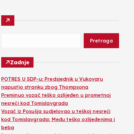
Pretraga
Zadnje
POTRES U SDP-u: Predsjednik u Vukovaru
napustio stranku zbog Thompsona
Preminuo vozač teško ozlijeđen u prometnoj
nesreći kod Tomislavgrada
Vozač iz Posušja sudjelovao u teškoj nesreći
kod Tomislavgrada: Među teško ozlijeđenima i
beba