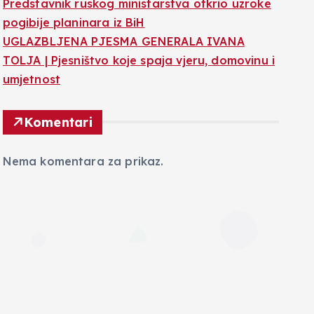
Predstavnik ruskog ministarstva otkrio uzroke
pogibije planinara iz BiH
UGLAZBLJENA PJESMA GENERALA IVANA
TOLJA | Pjesništvo koje spaja vjeru, domovinu i
umjetnost
Komentari
Nema komentara za prikaz.