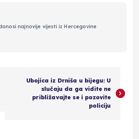
onosi najnovije vijesti iz Hercegovine
Ubojica iz Drniša u bijegu: U
slučaju da ga vidite ne
približavajte se i pozovite
policiju