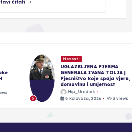
tavi čitati
Novosti
UGLAZBLJENA PJESMA
GENERALA IVANA TOLJA |
Pjesništvo koje spaja vjeru,
domovinu i umjetnost
Hip_Urednik
6 kolovoza, 2026
3 views
5