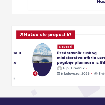
Nas
Možda ste propustili?
Novosti
o u
Predstavnik ruskog
ministarstva otkrio uzroke
o
pogibije planinara iz BiH
Hip_Urednik
6 kolovoza, 2026
3 views
4