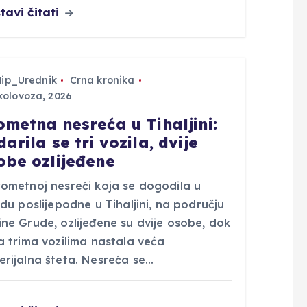
tavi čitati
Hip_Urednik
Crna kronika
kolovoza, 2026
ometna nesreća u Tihaljini:
arila se tri vozila, dvije
obe ozlijeđene
rometnoj nesreći koja se dogodila u
edu poslijepodne u Tihaljini, na području
ne Grude, ozlijeđene su dvije osobe, dok
a trima vozilima nastala veća
erijalna šteta. Nesreća se…