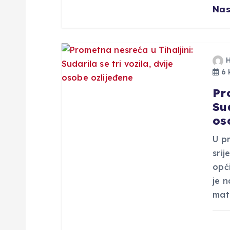
j
Nas
a
v
6 
a
Pr
Sud
os
U p
srij
opći
je n
mat