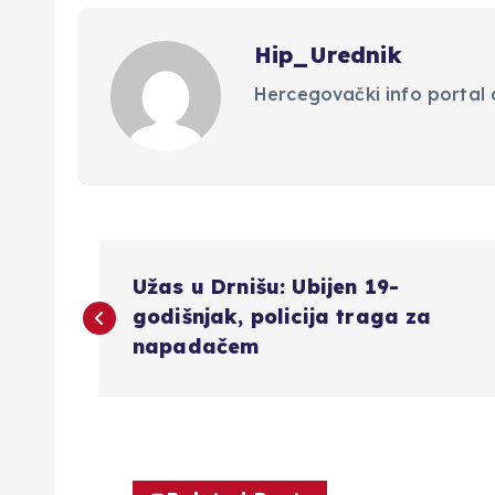
Hip_Urednik
Hercegovački info portal d
N
Užas u Drnišu: Ubijen 19-
a
godišnjak, policija traga za
napadačem
v
i