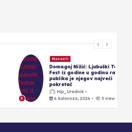
Novosti
Domagoj Nižić: Ljubuški Teatar
Fest iz godine u godinu raste, a
publika je njegov najveći
pokretač
Hip_Urednik
1
6 kolovoza, 2026
3 views
6