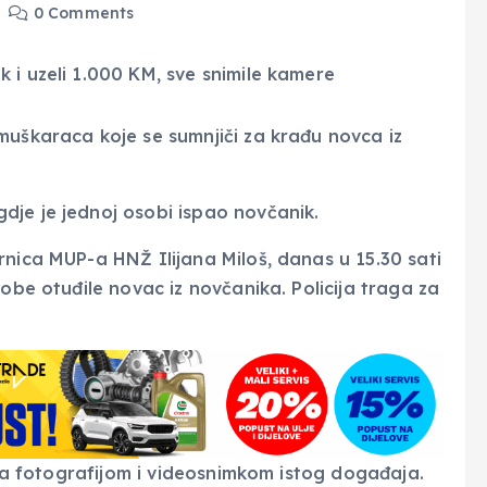
0 Comments
muškaraca koje se sumnjiči za krađu novca iz
dje je jednoj osobi ispao novčanik.
nica MUP-a HNŽ Ilijana Miloš, danas u 15.30 sati
sobe otuđile novac iz novčanika. Policija traga za
 sa fotografijom i videosnimkom istog događaja.