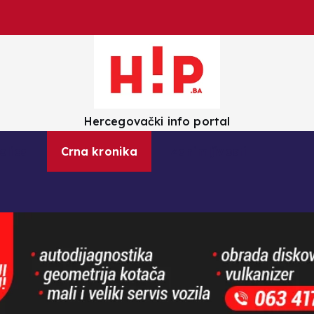
Hercegovački info portal
olica
Crna kronika
Zanimljivosti