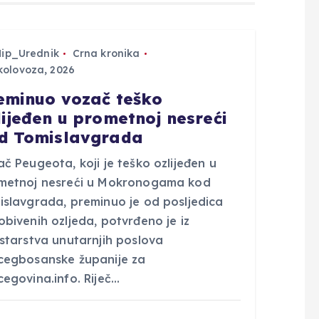
Hip_Urednik
Crna kronika
kolovoza, 2026
eminuo vozač teško
lijeđen u prometnoj nesreći
d Tomislavgrada
č Peugeota, koji je teško ozlijeđen u
metnoj nesreći u Mokronogama kod
islavgrada, preminuo je od posljedica
bivenih ozljeda, potvrđeno je iz
istarstva unutarnjih poslova
cegbosanske županije za
egovina.info. Riječ…