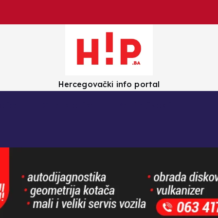
Hercegovački info portal
olica
Crna kronika
Zanimljivosti