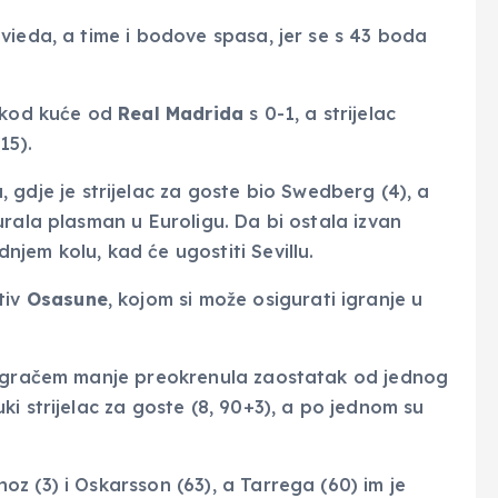
vieda, a time i bodove spasa, jer se s 43 boda
 kod kuće od
Real Madrida
s 0-1, a strijelac
15).
u
, gdje je strijelac za goste bio Swedberg (4), a
rala plasman u Euroligu. Da bi ostala izvan
jem kolu, kad će ugostiti Sevillu.
tiv
Osasune
, kojom si može osigurati igranje u
 igračem manje preokrenula zaostatak od jednog
i strijelac za goste (8, 90+3), a po jednom su
oz (3) i Oskarsson (63), a Tarrega (60) im je