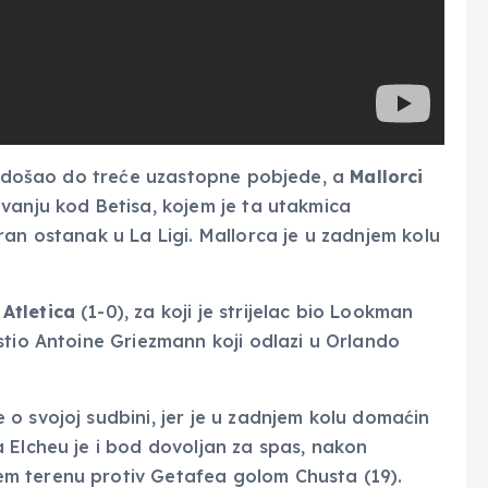
7) došao do treće uzastopne pobjede, a
Mallorci
vanju kod Betisa, kojem je ta utakmica
ran ostanak u La Ligi. Mallorca je u zadnjem kolu
d
Atletica
(1-0), za koji je strijelac bio Lookman
stio Antoine Griezmann koji odlazi u Orlando
o svojoj sudbini, jer je u zadnjem kolu domaćin
 Elcheu je i bod dovoljan za spas, nakon
m terenu protiv Getafea golom Chusta (19).