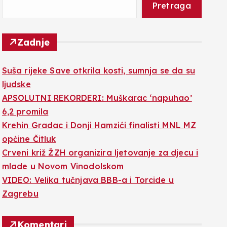
Pretraga
Zadnje
Suša rijeke Save otkrila kosti, sumnja se da su
ljudske
APSOLUTNI REKORDERI: Muškarac ‘napuhao’
6,2 promila
Krehin Gradac i Donji Hamzići finalisti MNL MZ
općine Čitluk
Crveni križ ŽZH organizira ljetovanje za djecu i
mlade u Novom Vinodolskom
VIDEO: Velika tučnjava BBB-a i Torcide u
Zagrebu
Komentari