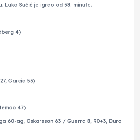
. Luka Sučić je igrao od 58. minute.
edberg 4)
7, Garcia 53)
Alemao 47)
ega 60-ag, Oskarsson 63 / Guerra 8, 90+3, Duro