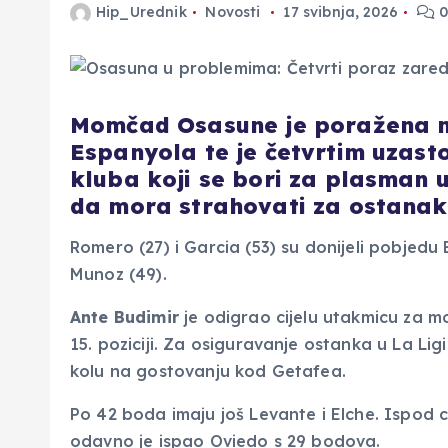
Hip_Urednik
Novosti
17 svibnja, 2026
0
Momčad Osasune je poražena n
Espanyola te je četvrtim uzast
kluba koji se bori za plasman 
da mora strahovati za ostanak 
Romero (27) i Garcia (53) su donijeli pobjedu 
Munoz (49).
Ante Budimir
je odigrao cijelu utakmicu za m
15. poziciji. Za osiguravanje ostanka u La L
kolu na gostovanju kod Getafea.
Po 42 boda imaju još Levante i Elche. Ispod c
odavno je ispao Oviedo s 29 bodova.