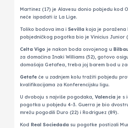
Martinez (17) je Alavesu donio pobjedu kod O
neće ispadati iz La Lige.
Toliko bodova ima i
Sevilla
koja je poražena
pobjedničkog pogotka bio je Vinicius Junior (
Celta Vigo
je nakon boda osvojenog u
Bilba
za domaćina Inaki Williams (52), gotovo osigu
domašaja Getafea, treba joj barem bod u zadn
Getafe
će u zadnjem kolu tražiti pobjedu pro
kvalifikacijama za Konferencijsku ligu.
U dvoboju s najviše pogodaka,
Valencia
je s
pogotka u pobjedu 4-3. Guerra je bio dvostruk
mrežu pogodili Duro (22) i Rodriguez (89).
Kod
Real Sociedada
su pogotke postizali Mun