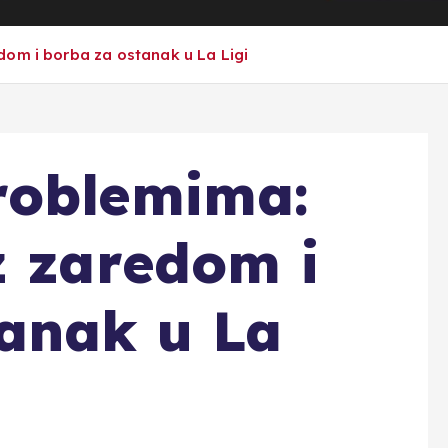
dom i borba za ostanak u La Ligi
roblemima:
z zaredom i
anak u La