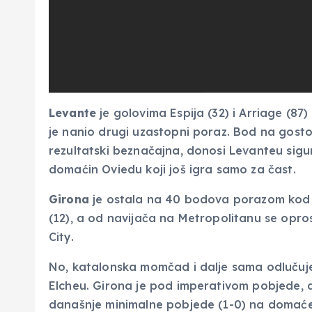
Levante
je golovima Espija (32) i Arriage (8
je nanio drugi uzastopni poraz. Bod na gosto
rezultatski beznačajna, donosi Levanteu sigu
domaćin Oviedu koji još igra samo za čast.
Girona
je ostala na 40 bodova porazom ko
(12), a od navijača na Metropolitanu se opro
City.
No, katalonska momčad i dalje sama odlučuje 
Elcheu. Girona je pod imperativom pobjede, a
današnje minimalne pobjede (1-0) na domaće