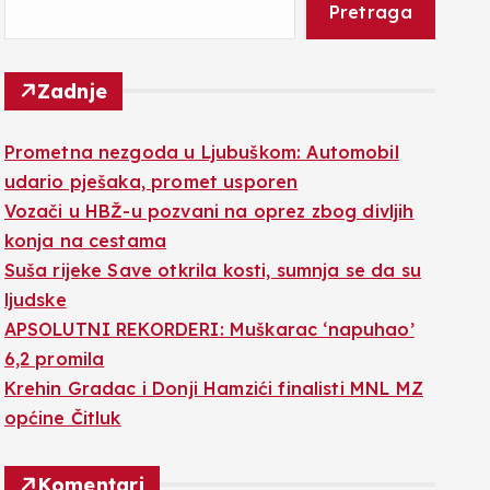
Pretraga
Zadnje
Prometna nezgoda u Ljubuškom: Automobil
udario pješaka, promet usporen
Vozači u HBŽ-u pozvani na oprez zbog divljih
konja na cestama
Suša rijeke Save otkrila kosti, sumnja se da su
ljudske
APSOLUTNI REKORDERI: Muškarac ‘napuhao’
6,2 promila
Krehin Gradac i Donji Hamzići finalisti MNL MZ
općine Čitluk
Komentari