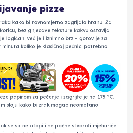
ijavanje pizze
 zraka kako bi ravnomjerno zagrijala hranu. Za
 koricu, bez gnjecave teksture kakvu ostavlja
e logičan, već je i iznimno brz – gotov je za
k minuta koliko je klasičnoj pećnici potrebno
eze papirom za pečenje i zagrijte je na 175 °C.
dnom sloju kako bi zrak mogao neometano
dok se sir ne otopi i ne počne stvarati mjehuriće.