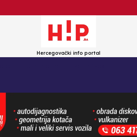
Hercegovački info portal
olica
Crna kronika
Zanimljivosti