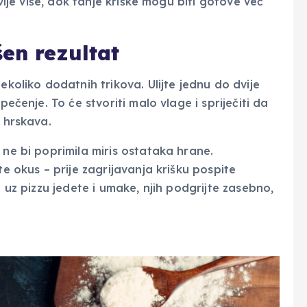
dvije više, dok tanje kriške mogu biti gotove već
šen rezultat
ekoliko dodatnih trikova. Ulijte jednu do dvije
pečenje. To će stvoriti malo vlage i spriječiti da
e hrskava.
 ne bi poprimila miris ostataka hrane.
te okus – prije zagrijavanja krišku pospite
o uz pizzu jedete i umake, njih podgrijte zasebno,
.