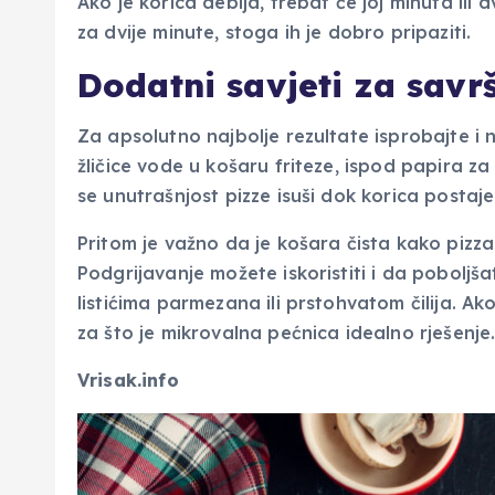
Ako je korica deblja, trebat će joj minuta ili 
za dvije minute, stoga ih je dobro pripaziti.
Dodatni savjeti za savr
Za apsolutno najbolje rezultate isprobajte i n
žličice vode u košaru friteze, ispod papira za 
se unutrašnjost pizze isuši dok korica postaj
Pritom je važno da je košara čista kako pizza
Podgrijavanje možete iskoristiti i da poboljša
listićima parmezana ili prstohvatom čilija. Ak
za što je mikrovalna pećnica idealno rješenje
Vrisak.info