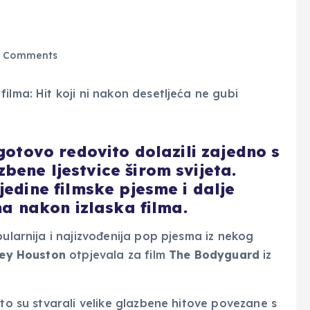
 Comments
 gotovo redovito dolazili zajedno s
bene ljestvice širom svijeta.
jedine filmske pjesme i dalje
ma nakon izlaska filma.
pularnija i najizvođenija pop pjesma iz nekog
ey Houston
otpjevala za film
The Bodyguard
iz
sto su stvarali velike glazbene hitove povezane s