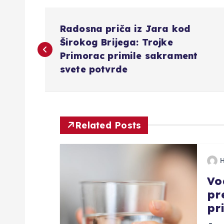
N
Radosna priča iz Jara kod
a
Širokog Brijega: Trojke
Primorac primile sakrament
v
svete potvrde
i
g
Related Posts
a
Vo
c
pr
pr
i