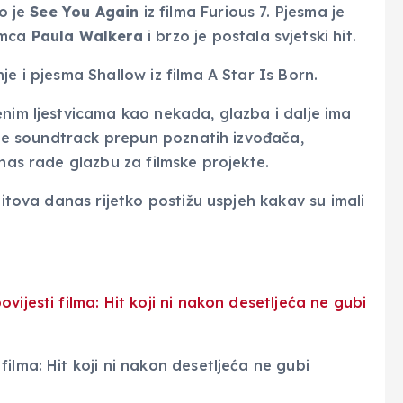
o je
See You Again
iz filma Furious 7. Pjesma je
umca
Paula Walkera
i brzo je postala svjetski hit.
e i pjesma Shallow iz filma A Star Is Born.
enim ljestvicama kao nekada, glazba i dalje ima
o je soundtrack prepun poznatih izvođača,
anas rade glazbu za filmske projekte.
hitova danas rijetko postižu uspjeh kakav su imali
vijesti filma: Hit koji ni nakon desetljeća ne gubi