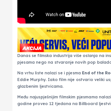
Danas se filmska industrija više oslanja na in
pjesama nego na stvaranje novih pop balada
Na vrhu liste nalazi se i pjesma
End of the R
Eddie Murphy. Iako film nije ostvario veliki 
glazbenim ljestvicama.
Među najuspješnijim filmskim pjesmama nalazi
godine proveo 12 tjedana na Billboard ljestvic