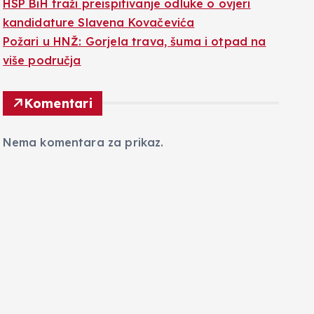
HSP BiH traži preispitivanje odluke o ovjeri
kandidature Slavena Kovačevića
Požari u HNŽ: Gorjela trava, šuma i otpad na
više područja
Komentari
Nema komentara za prikaz.