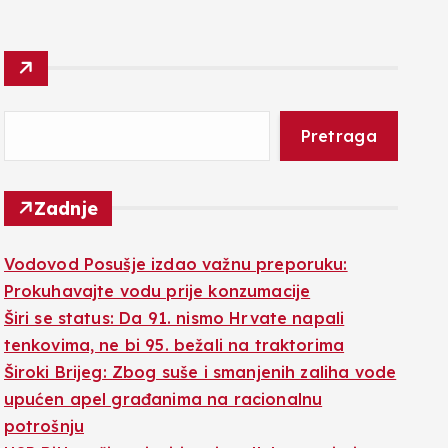
Pretraga
Zadnje
Vodovod Posušje izdao važnu preporuku:
Prokuhavajte vodu prije konzumacije
Širi se status: Da 91. nismo Hrvate napali
tenkovima, ne bi 95. bežali na traktorima
Široki Brijeg: Zbog suše i smanjenih zaliha vode
upućen apel građanima na racionalnu
potrošnju