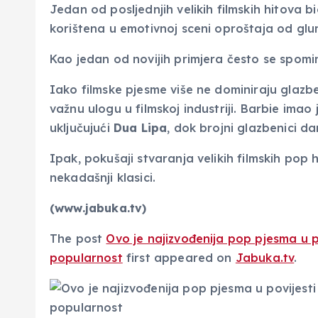
Jedan od posljednjih velikih filmskih hitova bi
korištena u emotivnoj sceni oproštaja od gl
Kao jedan od novijih primjera često se spominj
Iako filmske pjesme više ne dominiraju glazb
važnu ulogu u filmskoj industriji. Barbie ima
uključujući
Dua Lipa
, dok brojni glazbenici d
Ipak, pokušaji stvaranja velikih filmskih pop 
nekadašnji klasici.
(www.jabuka.tv)
The post
Ovo je najizvođenija pop pjesma u po
popularnost
first appeared on
Jabuka.tv
.