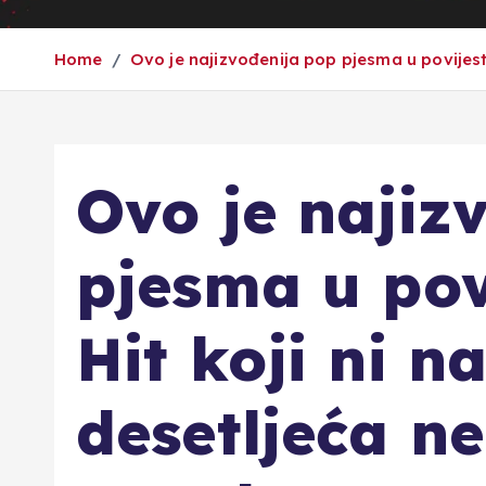
Home
Ovo je najizvođenija pop pjesma u povijesti
Ovo je najiz
pjesma u povi
Hit koji ni n
desetljeća n