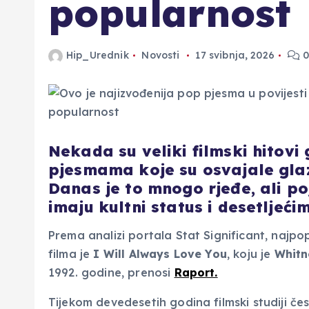
popularnost
Hip_Urednik
Novosti
17 svibnja, 2026
0
Nekada su veliki filmski hitovi
pjesmama koje su osvajale glaz
Danas je to mnogo rjeđe, ali po
imaju kultni status i desetljeći
Prema analizi portala Stat Significant, najpo
filma je
I Will Always Love You
, koju je
Whitn
1992. godine, prenosi
Raport.
Tijekom devedesetih godina filmski studiji če