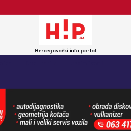
Hercegovački info portal
olica
Crna kronika
Zanimljivosti