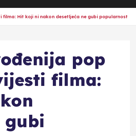
 filma: Hit koji ni nakon desetljeća ne gubi popularnost
vođenija pop
jesti filma:
akon
e gubi