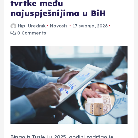
tvrtke među
najuspješnijima u BiH
Hip_Urednik
Novosti
17 svibnja, 2026
0 Comments
Bingo iz Tuzle i u 2025. godini zadržao je