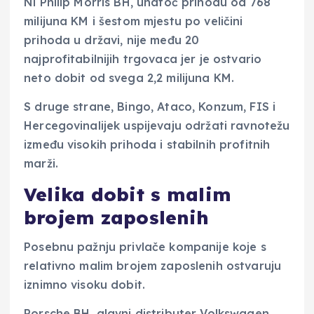
Ni Philip Morris BH, unatoč prihodu od 768
milijuna KM i šestom mjestu po veličini
prihoda u državi, nije među 20
najprofitabilnijih trgovaca jer je ostvario
neto dobit od svega 2,2 milijuna KM.
S druge strane, Bingo, Ataco, Konzum, FIS i
Hercegovinalijek uspijevaju održati ravnotežu
između visokih prihoda i stabilnih profitnih
marži.
Velika dobit s malim
brojem zaposlenih
Posebnu pažnju privlače kompanije koje s
relativno malim brojem zaposlenih ostvaruju
iznimno visoku dobit.
Porsche BH, glavni distributer Volkswagen