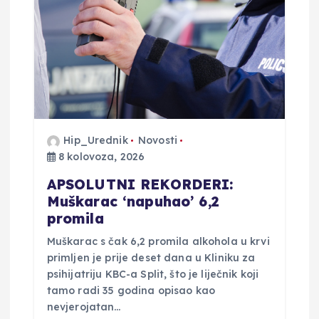
a
o
b
j
Hip_Urednik
Novosti
a
8 kolovoza, 2026
v
APSOLUTNI REKORDERI:
Muškarac ‘napuhao’ 6,2
a
promila
Muškarac s čak 6,2 promila alkohola u krvi
primljen je prije deset dana u Kliniku za
psihijatriju KBC-a Split, što je liječnik koji
tamo radi 35 godina opisao kao
nevjerojatan…