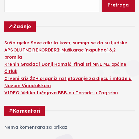
Pretraga
Zadnje
Suša rijeke Save otkrila kosti, sumnja se da su ljudske
APSOLUTNI REKORDERI: Muškarac ‘napuhao’ 6,2
promila
Krehin Gradac i Donji Hamzići finalisti MNL MZ općine
Čitluk
Crveni križ ŽZH organizira ljetovanje za djecu i mlade u
Novom Vinodolskom
VIDEO: Velika tučnjava BBB-a i Torcide u Zagrebu
Komentari
Nema komentara za prikaz.