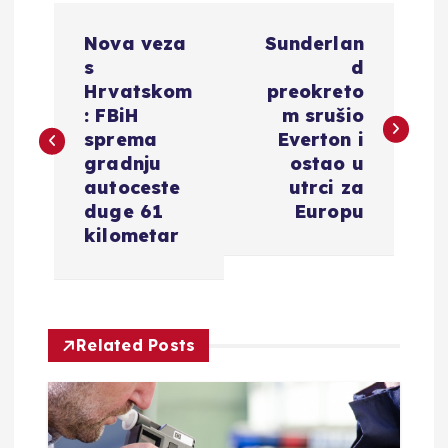
N
Nova veza
Sunderlan
a
s
d
Hrvatskom
preokreto
v
: FBiH
m srušio
sprema
Everton i
i
gradnju
ostao u
autoceste
utrci za
g
duge 61
Europu
kilometar
a
c
Related Posts
i
j