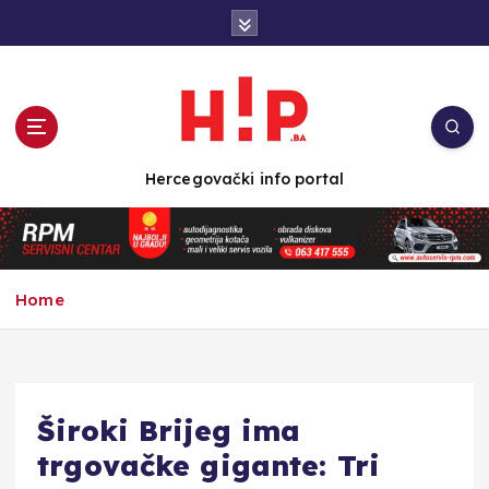
S
k
i
p
t
o
c
Hercegovački info portal
o
n
t
e
n
Home
t
Široki Brijeg ima
trgovačke gigante: Tri