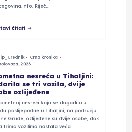
egovina.info. Riječ…
tavi čitati
Hip_Urednik
Crna kronika
kolovoza, 2026
ometna nesreća u Tihaljini:
arila se tri vozila, dvije
obe ozlijeđene
rometnoj nesreći koja se dogodila u
edu poslijepodne u Tihaljini, na području
ne Grude, ozlijeđene su dvije osobe, dok
a trima vozilima nastala veća