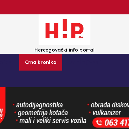
Hercegovački info portal
olica
Crna kronika
Zanimljivosti