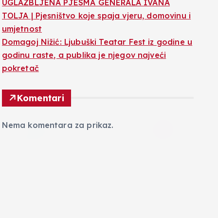
UGLAZBLJENA PJESMA GENERALA IVANA
TOLJA | Pjesništvo koje spaja vjeru, domovinu i
umjetnost
Domagoj Nižić: Ljubuški Teatar Fest iz godine u
godinu raste, a publika je njegov najveći
pokretač
Komentari
Nema komentara za prikaz.