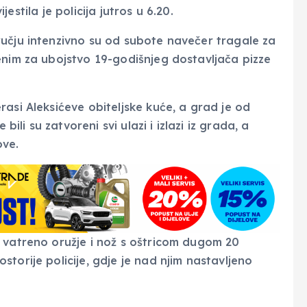
ijestila je policija jutros u 6.20.
učju intenzivno su od subote navečer tragale za
enim za ubojstvo 19-godišnjeg dostavljača pizze
asi Aleksićeve obiteljske kuće, a grad je od
i su zatvoreni svi ulazi i izlazi iz grada, a
ove.
 vatreno oružje i nož s oštricom dugom 20
torije policije, gdje je nad njim nastavljeno