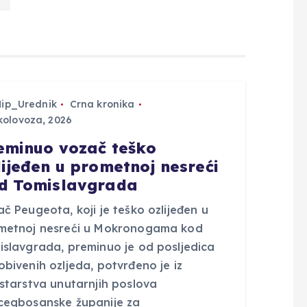
Hip_Urednik
Crna kronika
kolovoza, 2026
eminuo vozač teško
lijeđen u prometnoj nesreći
d Tomislavgrada
č Peugeota, koji je teško ozlijeđen u
metnoj nesreći u Mokronogama kod
islavgrada, preminuo je od posljedica
bivenih ozljeda, potvrđeno je iz
istarstva unutarnjih poslova
cegbosanske županije za