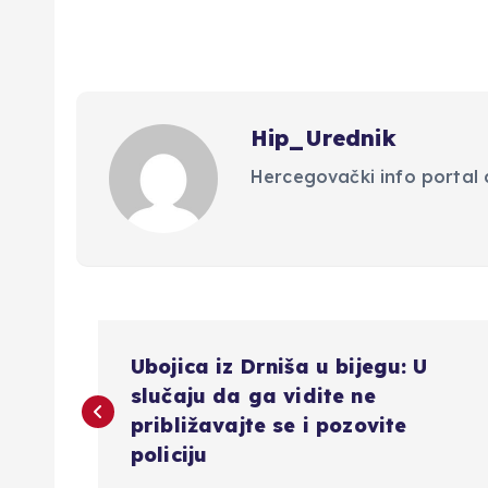
Hip_Urednik
Hercegovački info portal d
N
Ubojica iz Drniša u bijegu: U
a
slučaju da ga vidite ne
približavajte se i pozovite
v
policiju