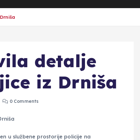
 Drniša
vila detalje
ice iz Drniša
0 Comments
en u službene prostorije policije na