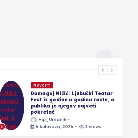
Novosti
Domagoj Nižić: Ljubuški Teatar
Fest iz godine u godinu raste, a
publika je njegov najveći
pokretač
Hip_Urednik
6
6 kolovoza, 2026
3 views
5