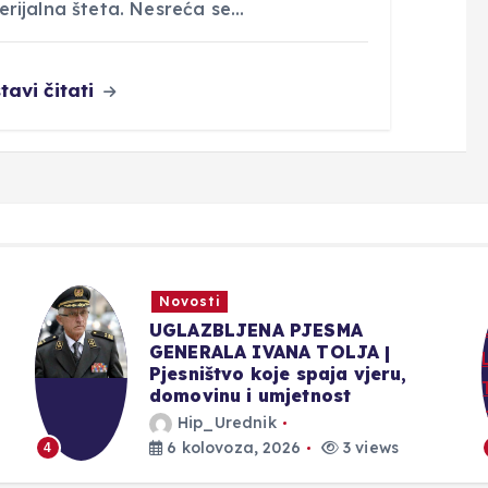
erijalna šteta. Nesreća se…
tavi čitati
Novosti
UGLAZBLJENA PJESMA
GENERALA IVANA TOLJA |
Pjesništvo koje spaja vjeru,
domovinu i umjetnost
Hip_Urednik
6 kolovoza, 2026
3 views
4