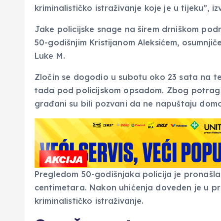
kriminalističko istraživanje koje je u tijeku”, izv
Jake policijske snage na širem drniškom podr
50-godišnjim Kristijanom Aleksićem, osumnjič
Luke M.
Zločin se dogodio u subotu oko 23 sata na ter
tada pod policijskom opsadom. Zbog potrage bil
građani su bili pozvani da ne napuštaju dom
Pregledom 50-godišnjaka policija je pronašla
centimetara. Nakon uhićenja doveden je u pros
kriminalističko istraživanje.