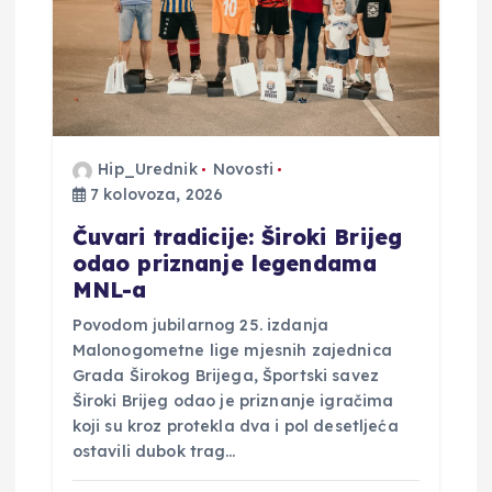
b
j
a
Hip_Urednik
Novosti
v
7 kolovoza, 2026
a
Čuvari tradicije: Široki Brijeg
odao priznanje legendama
MNL-a
Povodom jubilarnog 25. izdanja
Malonogometne lige mjesnih zajednica
Grada Širokog Brijega, Športski savez
Široki Brijeg odao je priznanje igračima
koji su kroz protekla dva i pol desetljeća
ostavili dubok trag…