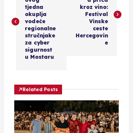
v
tjedna
kroz vino:
okuplja
Festival
i
vodeće
Vinske
regionalne
ceste
g
stručnjake
Hercegovin
za cyber
e
a
sigurnost
u Mostaru
c
i
Related Posts
j
a
o