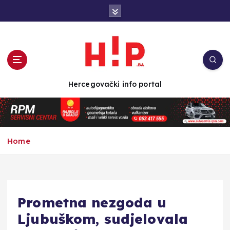
S
k
i
p
t
o
c
Hercegovački info portal
o
n
t
e
n
Home
t
Prometna nezgoda u
Ljubuškom, sudjelovala