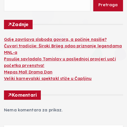
Pretraga
Zadnje
Gdje završava sloboda govora, a počinje nasilje?
Čuvari tradicije: Široki Brijeg odao priznanje legendama
MNL-a
Posušje savladalo Tomislav u posljednjoj provjeri uoči
početka prvenstva!
Mepas Mall Drama Dan
Veliki karnevalski spektakl stiže u Čapljinu
Komentari
Nema komentara za prikaz.