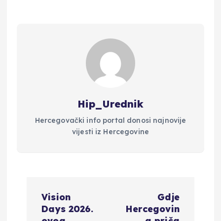
Hip_Urednik
Hercegovački info portal donosi najnovije
vijesti iz Hercegovine
N
Vision
Gdje
a
Days 2026.
Hercegovin
ovog
a priča