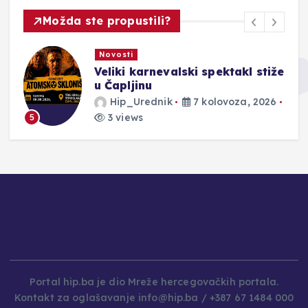
Možda ste propustili?
Novosti
Veliki karnevalski spektakl stiže
u Čapljinu
Hip_Urednik
7 kolovoza, 2026
3 views
5
Portal hip.ba je dio Mreže hercegovačkih portala.
Kontakt za oglašavanje info@hip.ba / +387 67 1484 000