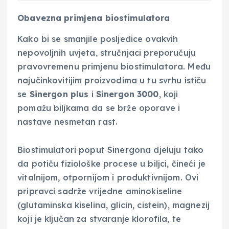
Obavezna primjena biostimulatora
Kako bi se smanjile posljedice ovakvih
nepovoljnih uvjeta, stručnjaci preporučuju
pravovremenu primjenu biostimulatora. Među
najučinkovitijim proizvodima u tu svrhu ističu
se
Sinergon plus
i
Sinergon 3000
, koji
pomažu biljkama da se brže oporave i
nastave nesmetan rast.
Biostimulatori poput Sinergona djeluju tako
da potiču fiziološke procese u biljci, čineći je
vitalnijom, otpornijom i produktivnijom. Ovi
pripravci sadrže vrijedne aminokiseline
(glutaminska kiselina, glicin, cistein), magnezij
koji je ključan za stvaranje klorofila, te