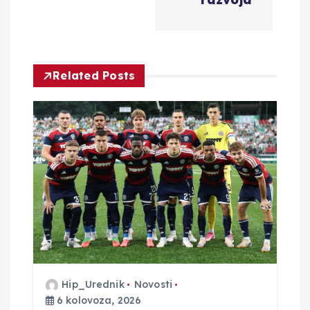
g
a
c
Related Posts
i
j
a
o
b
j
Hip_Urednik
Novosti
6 kolovoza, 2026