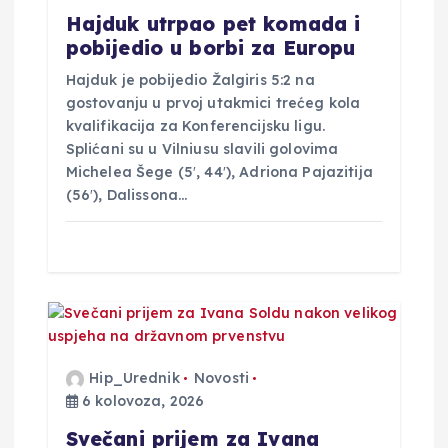
a
Hajduk utrpao pet komada i
v
pobijedio u borbi za Europu
Hajduk je pobijedio Žalgiris 5:2 na
a
gostovanju u prvoj utakmici trećeg kola
kvalifikacija za Konferencijsku ligu.
Splićani su u Vilniusu slavili golovima
Michelea Šege (5′, 44′), Adriona Pajazitija
(56′), Dalissona…
Hip_Urednik
Novosti
6 kolovoza, 2026
Svečani prijem za Ivana