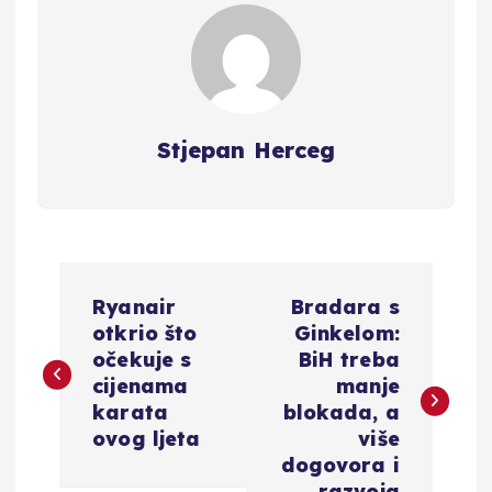
Stjepan Herceg
N
Ryanair
Bradara s
a
otkrio što
Ginkelom:
očekuje s
BiH treba
v
cijenama
manje
karata
blokada, a
i
ovog ljeta
više
dogovora i
razvoja