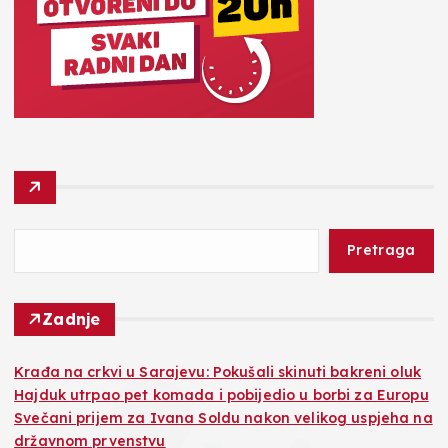
Pretraga
Zadnje
Krađa na crkvi u Sarajevu: Pokušali skinuti bakreni oluk
Hajduk utrpao pet komada i pobijedio u borbi za Europu
Svečani prijem za Ivana Soldu nakon velikog uspjeha na
državnom prvenstvu