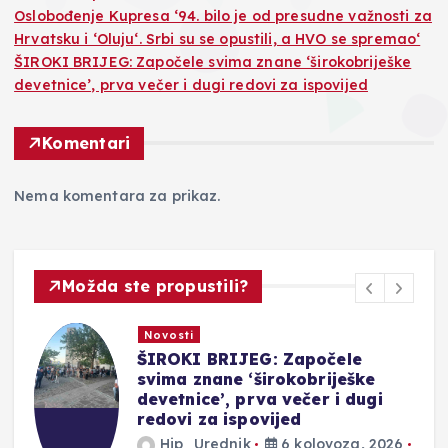
Oslobođenje Kupresa ‘94. bilo je od presudne važnosti za
Hrvatsku i ‘Oluju‘. Srbi su se opustili, a HVO se spremao‘
ŠIROKI BRIJEG: Započele svima znane ‘širokobriješke
devetnice’, prva večer i dugi redovi za ispovijed
Komentari
Nema komentara za prikaz.
Možda ste propustili?
Novosti
ŠIROKI BRIJEG: Započele
svima znane ‘širokobriješke
devetnice’, prva večer i dugi
redovi za ispovijed
Hip_Urednik
6 kolovoza, 2026