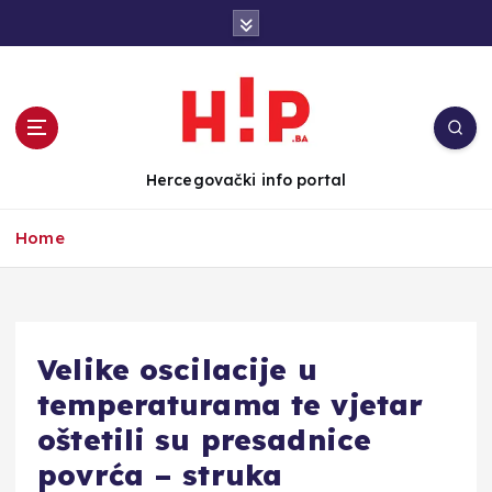
S
k
i
p
t
o
c
Hercegovački info portal
o
n
Home
t
e
n
t
Velike oscilacije u
temperaturama te vjetar
oštetili su presadnice
povrća – struka