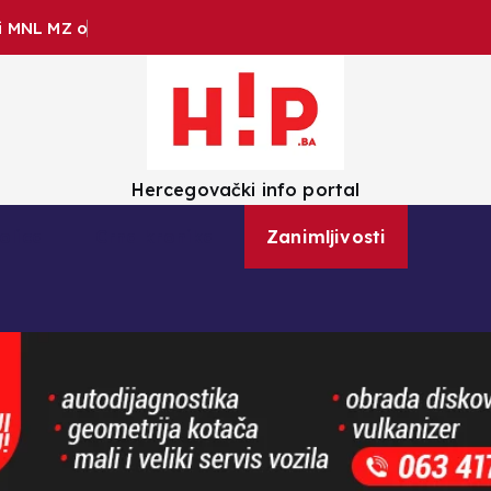
i
M
N
L
M
Z
o
p
ć
i
n
e
Č
Hercegovački info portal
olica
Crna kronika
Zanimljivosti