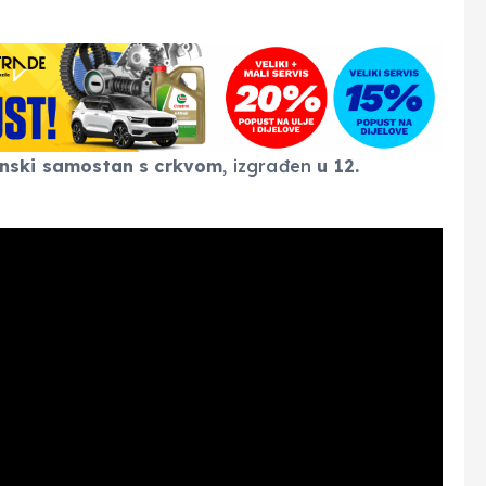
nski
samostan
s crkvom
, izgrađen
u 12.