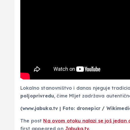
Lokalno stanovništvo i danas njeguje tradicio
poljoprivredu
, čime Mljet zadržava autentičn
(www.jabuka.tv | Foto: dronepicr / Wikimed
The post
Na ovom otoku nalazi se još jedan o
first appeared on
Jabuka.tv
.