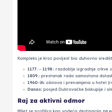
Kompleks je kroz povijest bio duhovno središ
1177
. –
1198
.: razdoblje izgradnje crkve s
1809
.: prestanak rada samostana dolas
1960
–
ih
: obnova i prenamjena u hotel (r
Danas
: posjed Dubrovačke biskupije i si
Raj za aktivni odmor
Mljet se profilira kao vodeća destinacija
za p