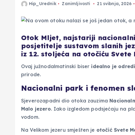
Hip_Urednik
Zanimljivosti
21 svibnja, 2026
Otok Mljet, najstariji nacional
posjetitelje sustavom slanih j
iz 12. stoljeća na otočiću Svete 
Ovaj južnodalmatinski biser
idealno je odredi
prirode.
Nacionalni park i fenomen sl
Sjeverozapadni dio otoka zauzima
Nacionaln
Malo
jezero
. Iako izgledom podsjećaju na pl
vodom.
Na Velikom jezeru smješten je
otočić Svete M