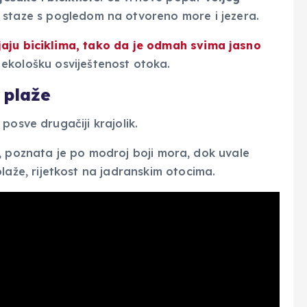
e staze s pogledom na otvoreno more i jezera.
aju biciklima
, tako da je odmah svima jasno
ču ekološku osviještenost otoka.
 plaže
posve drugačiji krajolik.
, poznata je po modroj boji mora, dok uvale
laže, rijetkost na jadranskim otocima.