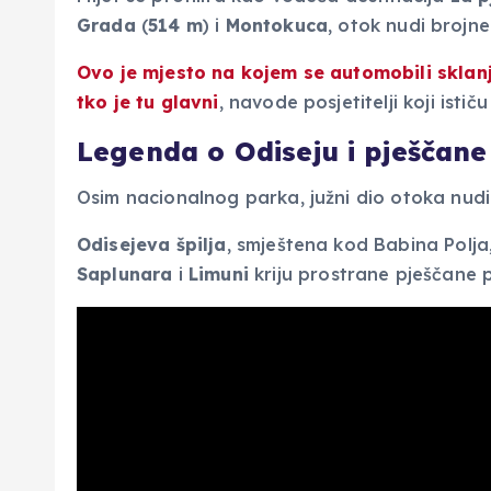
Grada
(
514
m
) i
Montokuca
, otok nudi brojn
Ovo je mjesto na kojem se
automobili sklanj
tko je tu glavni
, navode posjetitelji koji isti
Legenda o Odiseju i pješčane
Osim nacionalnog parka, južni dio otoka nudi 
Odisejeva špilja
, smještena kod Babina Polja
Saplunara
i
Limuni
kriju prostrane pješčane p