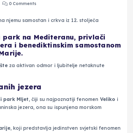
0 Comments
ni park na Mediteranu, privlači
ezera i benediktinskim samostanom
Marije.
šte
za aktivan odmor i ljubitelje netaknute
anih jezera
i park Mljet
, čiji su najpoznatiji fenomen
Veliko
i
aninska jezera, ona su ispunjena morskom
arije
, koji predstavlja jedinstven svjetski fenomen