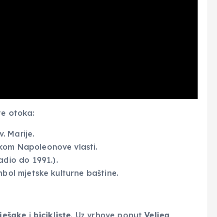
te otoka:
v. Marije.
kom Napoleonove vlasti.
adio do 1991.).
mbol mjetske kulturne baštine.
ješake
i
bicikliste
. Uz vrhove poput
Veljeg