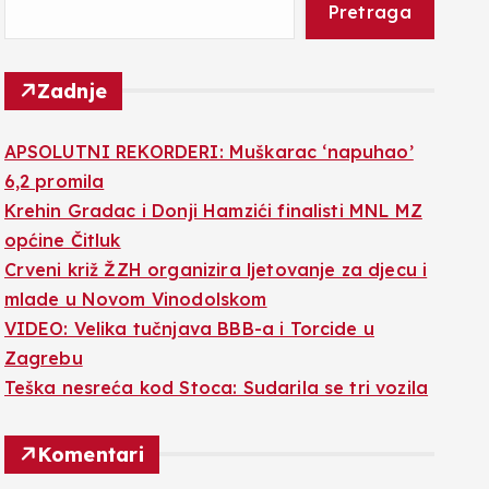
Pretraga
Zadnje
APSOLUTNI REKORDERI: Muškarac ‘napuhao’
6,2 promila
Krehin Gradac i Donji Hamzići finalisti MNL MZ
općine Čitluk
Crveni križ ŽZH organizira ljetovanje za djecu i
mlade u Novom Vinodolskom
VIDEO: Velika tučnjava BBB-a i Torcide u
Zagrebu
Teška nesreća kod Stoca: Sudarila se tri vozila
Komentari