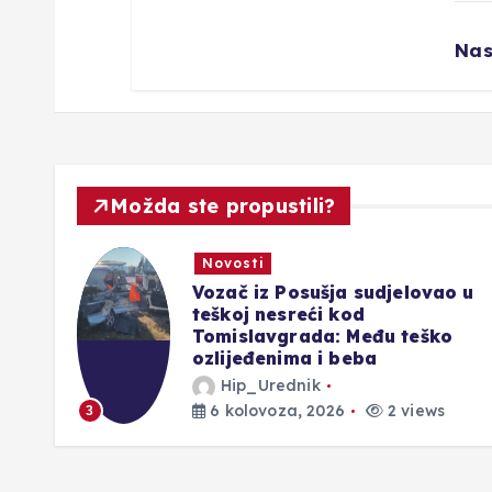
Nas
Možda ste propustili?
Novosti
jeđen
Vozač iz Posušja sudjelovao u
teškoj nesreći kod
Tomislavgrada: Među teško
ozlijeđenima i beba
Hip_Urednik
6 kolovoza, 2026
2 views
3