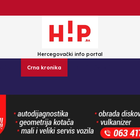
Hercegovački info portal
olica
Crna kronika
Zanimljivosti