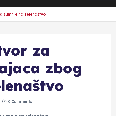
og sumnje na zelenaštvo
tvor za
cajaca zbog
lenaštvo
0 Comments