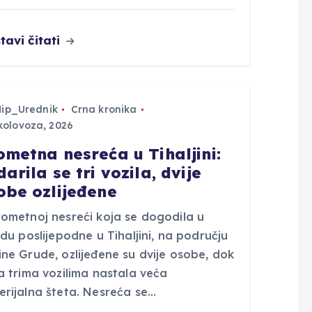
tavi čitati
Hip_Urednik
Crna kronika
kolovoza, 2026
ometna nesreća u Tihaljini:
arila se tri vozila, dvije
obe ozlijeđene
rometnoj nesreći koja se dogodila u
edu poslijepodne u Tihaljini, na području
ne Grude, ozlijeđene su dvije osobe, dok
a trima vozilima nastala veća
erijalna šteta. Nesreća se…