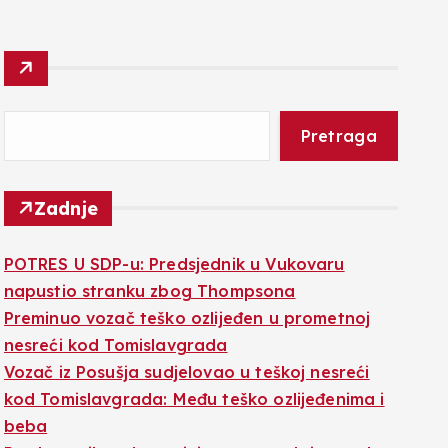
Pretraga
Zadnje
POTRES U SDP-u: Predsjednik u Vukovaru
napustio stranku zbog Thompsona
Preminuo vozač teško ozlijeđen u prometnoj
nesreći kod Tomislavgrada
Vozač iz Posušja sudjelovao u teškoj nesreći
kod Tomislavgrada: Među teško ozlijeđenima i
beba