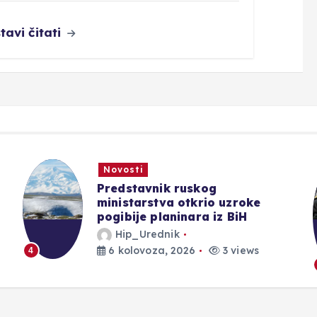
tavi čitati
Novosti
Predstavnik ruskog
ministarstva otkrio uzroke
pogibije planinara iz BiH
Hip_Urednik
6 kolovoza, 2026
3 views
4