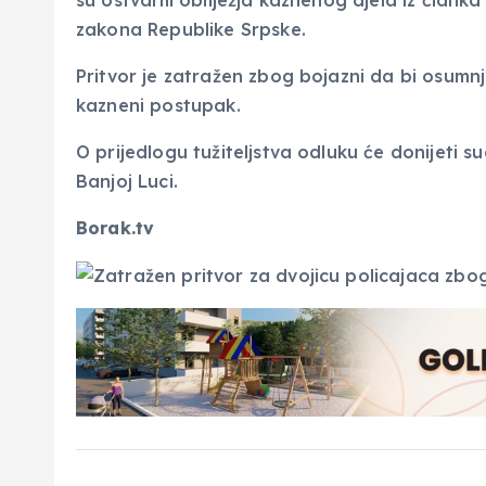
su ostvarili obilježja kaznenog djela iz člank
zakona Republike Srpske.
Pritvor je zatražen zbog bojazni da bi osumnji
kazneni postupak.
O prijedlogu tužiteljstva odluku će donijeti
Banjoj Luci.
Borak.tv