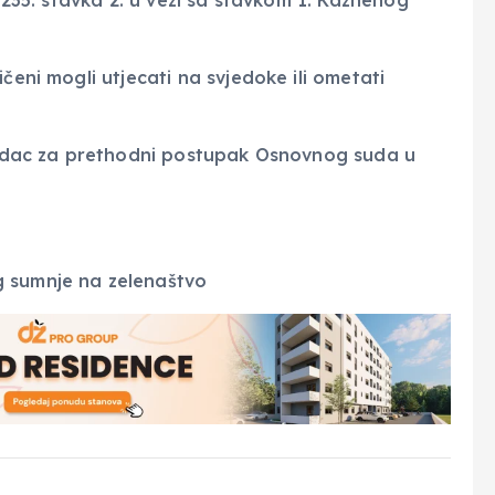
a 235. stavka 2. u vezi sa stavkom 1. Kaznenog
čeni mogli utjecati na svjedoke ili ometati
 sudac za prethodni postupak Osnovnog suda u