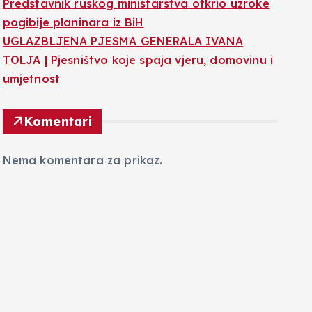
Predstavnik ruskog ministarstva otkrio uzroke
pogibije planinara iz BiH
UGLAZBLJENA PJESMA GENERALA IVANA
TOLJA | Pjesništvo koje spaja vjeru, domovinu i
umjetnost
Komentari
Nema komentara za prikaz.