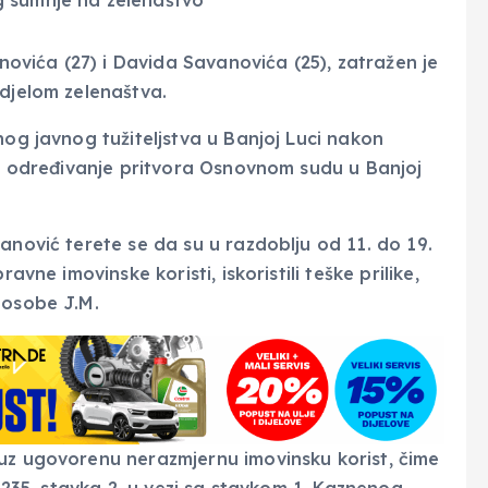
anovića (27) i Davida Savanovića (25), zatražen je
 djelom zelenaštva.
nog javnog tužiteljstva u Banjoj Luci nakon
 za određivanje pritvora Osnovnom sudu u Banjoj
anović terete se da su u razdoblju od 11. do 19.
avne imovinske koristi, iskoristili teške prilike,
 osobe J.M.
uz ugovorenu nerazmjernu imovinsku korist, čime