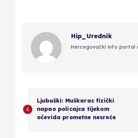
Hip_Urednik
Hercegovački info portal d
N
Ljubuški: Muškarac fizički
a
napao policajca tijekom
očevida prometne nesreće
v