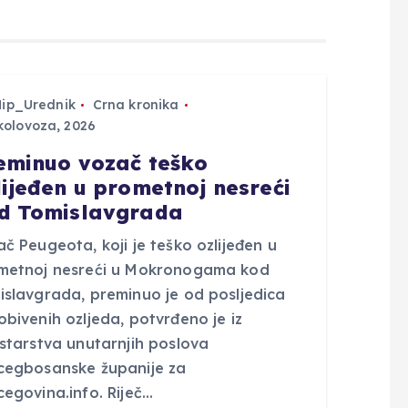
Hip_Urednik
Crna kronika
kolovoza, 2026
eminuo vozač teško
lijeđen u prometnoj nesreći
d Tomislavgrada
č Peugeota, koji je teško ozlijeđen u
metnoj nesreći u Mokronogama kod
islavgrada, preminuo je od posljedica
bivenih ozljeda, potvrđeno je iz
istarstva unutarnjih poslova
cegbosanske županije za
egovina.info. Riječ…