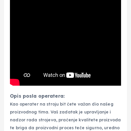
Opis posla operatera:
Kao operater na stroju bit ćete važan dio našeg
proizvodnog tima. Vaš zadatak je upravljanje i
nadzor rada strojeva, praćenje kvalitete proizvoda
te briga da proizvodni proces teče sigurno, uredno