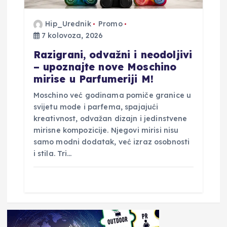
Hip_Urednik
Promo
7 kolovoza, 2026
Razigrani, odvažni i neodoljivi
– upoznajte nove Moschino
mirise u Parfumeriji M!
Moschino već godinama pomiče granice u
svijetu mode i parfema, spajajući
kreativnost, odvažan dizajn i jedinstvene
mirisne kompozicije. Njegovi mirisi nisu
samo modni dodatak, već izraz osobnosti
i stila. Tri…