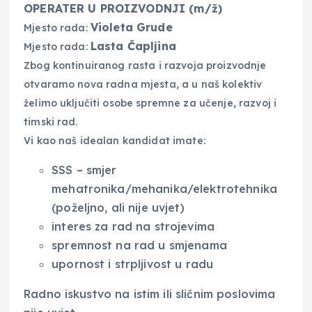
OPERATER U PROIZVODNJI (m/ž)
Violeta Grude
​Mjesto rada:
Lasta Čapljina
Mjesto rada:
​Zbog kontinuiranog rasta i razvoja proizvodnje
otvaramo nova radna mjesta, a u naš kolektiv
želimo uključiti osobe spremne za učenje, razvoj i
timski rad.
​Vi kao naš idealan kandidat imate:
​SSS – smjer
mehatronika/mehanika/elektrotehnika
(poželjno, ali nije uvjet)
​interes za rad na strojevima
​spremnost na rad u smjenama
​upornost i strpljivost u radu
​Radno iskustvo na istim ili sličnim poslovima