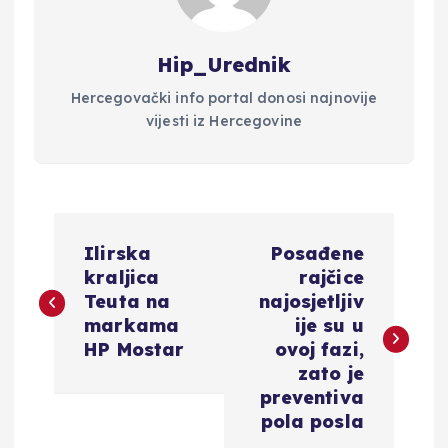
Hip_Urednik
Hercegovački info portal donosi najnovije
vijesti iz Hercegovine
N
Ilirska
Posađene
a
kraljica
rajčice
Teuta na
najosjetljiv
v
markama
ije su u
HP Mostar
ovoj fazi,
i
zato je
preventiva
g
pola posla