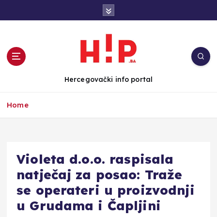
S
k
i
p
t
o
c
Hercegovački info portal
o
n
Home
t
e
n
t
Violeta d.o.o. raspisala
natječaj za posao: Traže
se operateri u proizvodnji
u Grudama i Čapljini