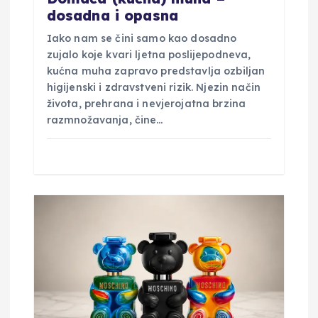
v
dosadna i opasna
Iako nam se čini samo kao dosadno
a
zujalo koje kvari ljetna poslijepodneva,
kućna muha zapravo predstavlja ozbiljan
higijenski i zdravstveni rizik. Njezin način
života, prehrana i nevjerojatna brzina
razmnožavanja, čine…