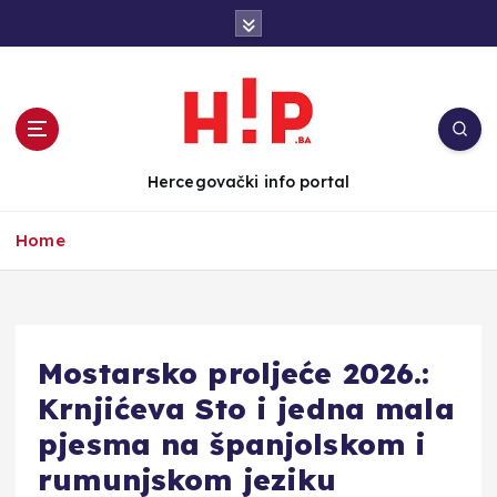
S
k
i
p
t
o
c
Hercegovački info portal
o
n
Home
t
e
n
t
Mostarsko proljeće 2026.:
Krnjićeva Sto i jedna mala
pjesma na španjolskom i
rumunjskom jeziku