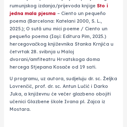
rumunjskog izdanja/prijevoda knjige
Sto i
jedna mala pjesma
– Ciento un pequeño
poema (Barcelona: Katelani 2000, S. L.,
2025.); O sută unu mici poeme / Ciento un
pequeño poema (Iaşi: Editura Pim, 2025.)
hercegovačkog književnika Stanka Krnjića u
četvrtak 28. svibnja u Maloj
dvorani/amfiteatru Hrvatskoga doma
hercega Stjepana Kosače od 19 sati.
U programu, uz autora, sudjeluju dr. sc. Željka
Lovrenčić, prof. dr. sc. Antun Lučić i Darko
Juka, a književnu će večer glazbeno obojiti
učenici Glazbene škole Ivana pl. Zajca iz
Mostara.