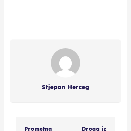
Stjepan Herceg
N
Prometna
Droga iz