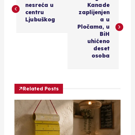
a
nesreća u
Kanade
centru
zaplijenjen
v
Ljubuškog
a u
Pločama, u
i
BiH
uhićeno
g
deset
osoba
a
c
Related Posts
i
j
a