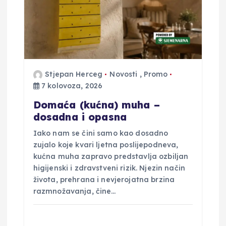
o
b
j
Stjepan Herceg
Novosti
,
Promo
a
7 kolovoza, 2026
v
Domaća (kućna) muha –
dosadna i opasna
a
Iako nam se čini samo kao dosadno
zujalo koje kvari ljetna poslijepodneva,
kućna muha zapravo predstavlja ozbiljan
higijenski i zdravstveni rizik. Njezin način
života, prehrana i nevjerojatna brzina
razmnožavanja, čine…