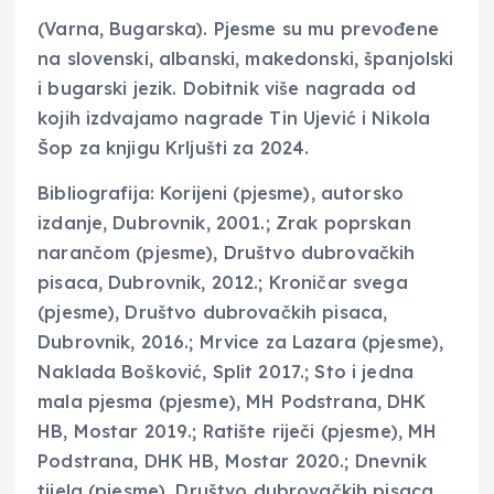
(Varna, Bugarska). Pjesme su mu prevođene
na slovenski, albanski, makedonski, španjolski
i bugarski jezik. Dobitnik više nagrada od
kojih izdvajamo nagrade Tin Ujević i Nikola
Šop za knjigu Krljušti za 2024.
Bibliografija: Korijeni (pjesme), autorsko
izdanje, Dubrovnik, 2001.; Zrak poprskan
narančom (pjesme), Društvo dubrovačkih
pisaca, Dubrovnik, 2012.; Kroničar svega
(pjesme), Društvo dubrovačkih pisaca,
Dubrovnik, 2016.; Mrvice za Lazara (pjesme),
Naklada Bošković, Split 2017.; Sto i jedna
mala pjesma (pjesme), MH Podstrana, DHK
HB, Mostar 2019.; Ratište riječi (pjesme), MH
Podstrana, DHK HB, Mostar 2020.; Dnevnik
tijela (pjesme), Društvo dubrovačkih pisaca,