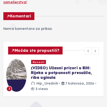
somelierstva!
Komentari
Nema komentara za prikaz.
Možda ste propustili?
Novosti
SLIKE UŽASA: Presušuju bh.
rijeke, u koritima ostaju samo
uginule ribe
Hip_Urednik
7 kolovoza, 2026
3 views
4