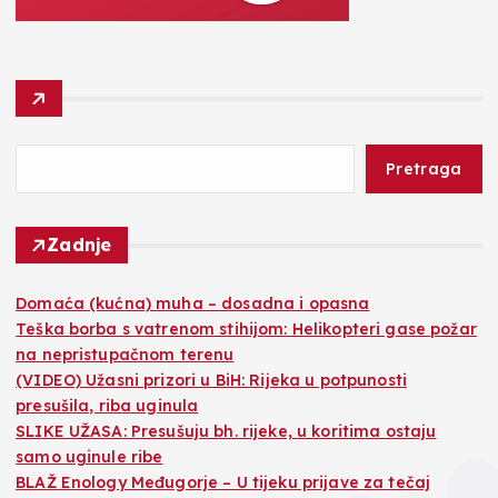
Pretraga
Zadnje
Domaća (kućna) muha – dosadna i opasna
Teška borba s vatrenom stihijom: Helikopteri gase požar
na nepristupačnom terenu
(VIDEO) Užasni prizori u BiH: Rijeka u potpunosti
presušila, riba uginula
SLIKE UŽASA: Presušuju bh. rijeke, u koritima ostaju
samo uginule ribe
BLAŽ Enology Međugorje – U tijeku prijave za tečaj