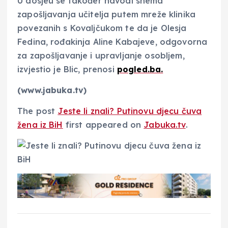
U dosjeu se također navodi shema
zapošljavanja učitelja putem mreže klinika
povezanih s Kovaljčukom te da je Olesja
Fedina, rođakinja Aline Kabajeve, odgovorna
za zapošljavanje i upravljanje osobljem,
izvjestio je Blic, prenosi
pogled.ba.
(www.jabuka.tv)
The post
Jeste li znali? Putinovu djecu čuva
žena iz BiH
first appeared on
Jabuka.tv
.