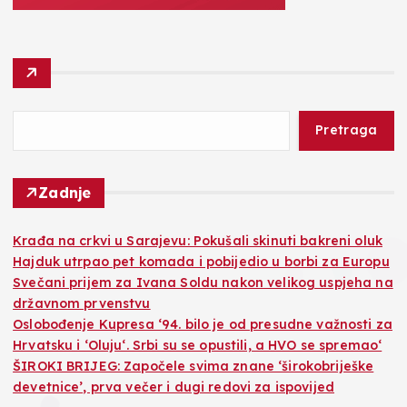
Pretraga
Zadnje
Krađa na crkvi u Sarajevu: Pokušali skinuti bakreni oluk
Hajduk utrpao pet komada i pobijedio u borbi za Europu
Svečani prijem za Ivana Soldu nakon velikog uspjeha na
državnom prvenstvu
Oslobođenje Kupresa ‘94. bilo je od presudne važnosti za
Hrvatsku i ‘Oluju‘. Srbi su se opustili, a HVO se spremao‘
ŠIROKI BRIJEG: Započele svima znane ‘širokobriješke
devetnice’, prva večer i dugi redovi za ispovijed