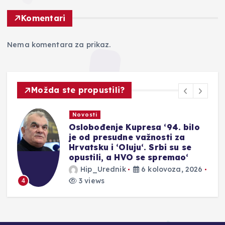
Komentari
Nema komentara za prikaz.
Možda ste propustili?
Novosti
Oslobođenje Kupresa ‘94. bilo
je od presudne važnosti za
Hrvatsku i ‘Oluju‘. Srbi su se
opustili, a HVO se spremao‘
Hip_Urednik
6 kolovoza, 2026
3 views
4