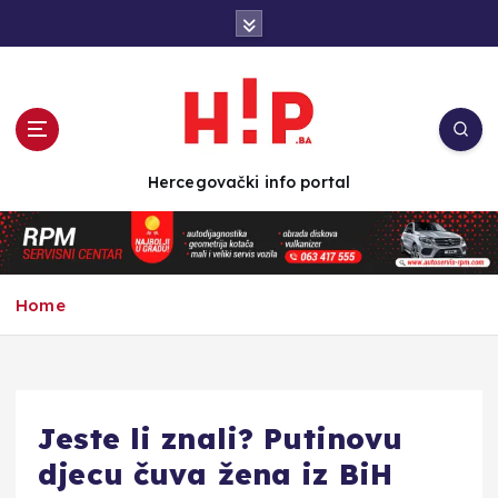
S
k
i
p
t
o
c
Hercegovački info portal
o
n
t
e
n
Home
t
Jeste li znali? Putinovu
djecu čuva žena iz BiH