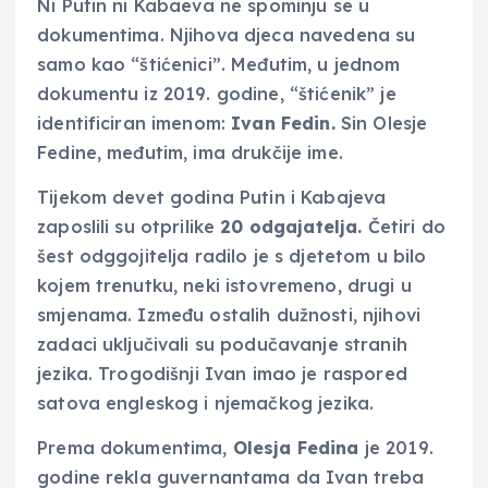
Ni Putin ni Kabaeva ne spominju se u
dokumentima. Njihova djeca navedena su
samo kao “štićenici”. Međutim, u jednom
dokumentu iz 2019. godine, “štićenik” je
identificiran imenom:
Ivan Fedin.
Sin Olesje
Fedine, međutim, ima drukčije ime.
Tijekom devet godina Putin i Kabajeva
zaposlili su otprilike
20 odgajatelja.
Četiri do
šest odggojitelja radilo je s djetetom u bilo
kojem trenutku, neki istovremeno, drugi u
smjenama. Između ostalih dužnosti, njihovi
zadaci uključivali su podučavanje stranih
jezika. Trogodišnji Ivan imao je raspored
satova engleskog i njemačkog jezika.
Prema dokumentima,
Olesja Fedina
je 2019.
godine rekla guvernantama da Ivan treba