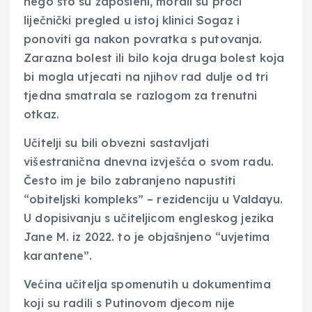
nego što su zaposleni, morali su proći
liječnički pregled u istoj klinici Sogaz i
ponoviti ga nakon povratka s putovanja.
Zarazna bolest ili bilo koja druga bolest koja
bi mogla utjecati na njihov rad dulje od tri
tjedna smatrala se razlogom za trenutni
otkaz.
Učitelji su bili obvezni sastavljati
višestranična dnevna izvješća o svom radu.
Često im je bilo zabranjeno napustiti
“obiteljski kompleks” – rezidenciju u Valdayu.
U dopisivanju s učiteljicom engleskog jezika
Jane M. iz 2022. to je objašnjeno “uvjetima
karantene”.
Većina učitelja spomenutih u dokumentima
koji su radili s Putinovom djecom nije