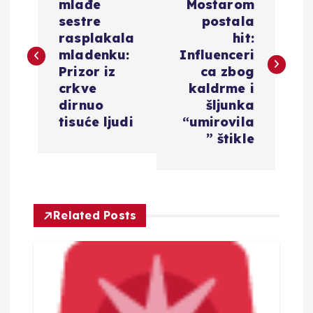
a
mlađe
Mostarom
sestre
postala
v
rasplakala
hit:
mladenku:
Influenceri
i
Prizor iz
ca zbog
crkve
kaldrme i
g
dirnuo
šljunka
tisuće ljudi
“umirovila
a
” štikle
c
i
Related Posts
j
a