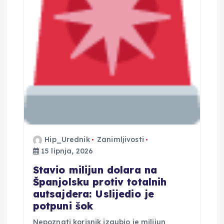
o
b
j
a
v
a
Hip_Urednik
Zanimljivosti
15 lipnja, 2026
Stavio milijun dolara na
Španjolsku protiv totalnih
autsajdera: Uslijedio je
potpuni šok
Nepoznati korisnik izgubio je milijun