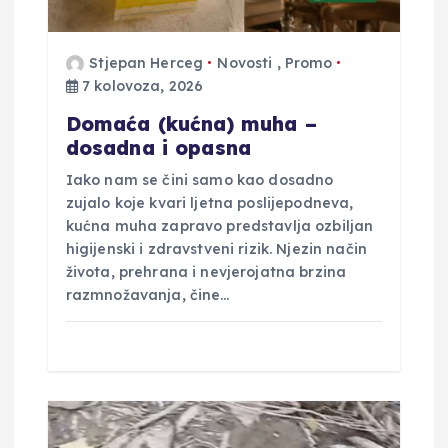
a
Stjepan Herceg
Novosti
,
Promo
7 kolovoza, 2026
Domaća (kućna) muha –
dosadna i opasna
Iako nam se čini samo kao dosadno
zujalo koje kvari ljetna poslijepodneva,
kućna muha zapravo predstavlja ozbiljan
higijenski i zdravstveni rizik. Njezin način
života, prehrana i nevjerojatna brzina
razmnožavanja, čine…