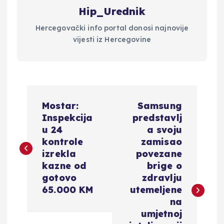
Hip_Urednik
Hercegovački info portal donosi najnovije
vijesti iz Hercegovine
N
Mostar:
Samsung
a
Inspekcija
predstavlj
u 24
a svoju
v
kontrole
zamisao
izrekla
povezane
i
kazne od
brige o
gotovo
zdravlju
g
65.000 KM
utemeljene
na
a
umjetnoj