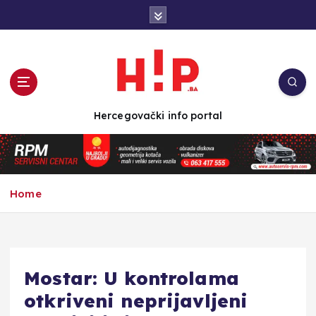
S
k
i
p
t
o
c
Hercegovački info portal
o
n
t
e
n
Home
t
Mostar: U kontrolama
otkriveni neprijavljeni