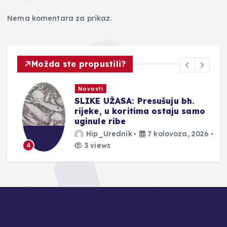
Nema komentara za prikaz.
Možda ste propustili?
Novosti
SLIKE UŽASA: Presušuju bh.
rijeke, u koritima ostaju samo
uginule ribe
Hip_Urednik
7 kolovoza, 2026
3 views
4