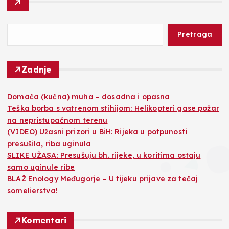
Pretraga
Zadnje
Domaća (kućna) muha – dosadna i opasna
Teška borba s vatrenom stihijom: Helikopteri gase požar
na nepristupačnom terenu
(VIDEO) Užasni prizori u BiH: Rijeka u potpunosti
presušila, riba uginula
SLIKE UŽASA: Presušuju bh. rijeke, u koritima ostaju
samo uginule ribe
BLAŽ Enology Međugorje – U tijeku prijave za tečaj
somelierstva!
Komentari