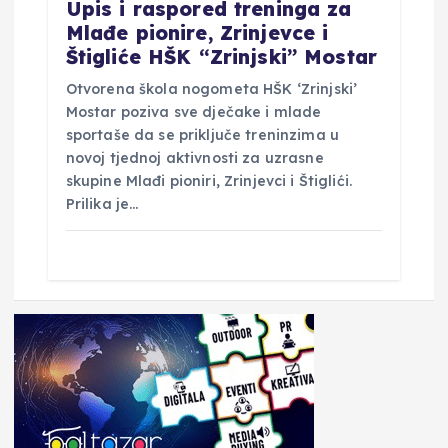
​Upis i raspored treninga za
Mlađe pionire, Zrinjevce i
Štigliće HŠK “Zrinjski” Mostar
​Otvorena škola nogometa HŠK ‘Zrinjski’
Mostar poziva sve dječake i mlade
sportaše da se priključe treninzima u
novoj tjednoj aktivnosti za uzrasne
skupine Mlađi pioniri, Zrinjevci i Štiglići. ​
Prilika je…