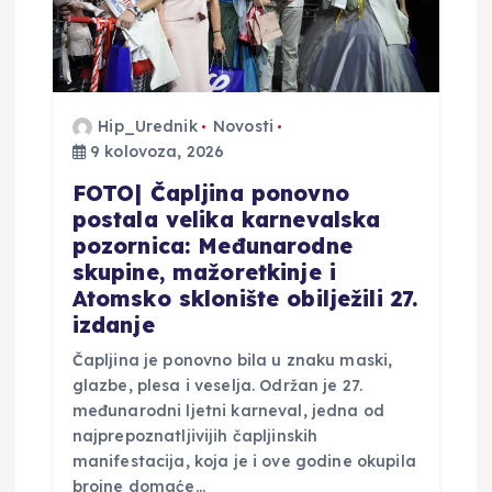
b
j
a
Hip_Urednik
Novosti
9 kolovoza, 2026
v
FOTO| Čapljina ponovno
a
postala velika karnevalska
pozornica: Međunarodne
skupine, mažoretkinje i
Atomsko sklonište obilježili 27.
izdanje
Čapljina je ponovno bila u znaku maski,
glazbe, plesa i veselja. Održan je 27.
međunarodni ljetni karneval, jedna od
najprepoznatljivijih čapljinskih
manifestacija, koja je i ove godine okupila
brojne domaće…