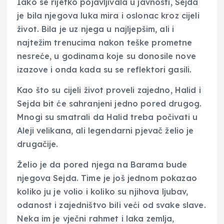
Iako se rijetko pojavljivala u javnosti, Sejda
je bila njegova luka mira i oslonac kroz cijeli
život. Bila je uz njega u najljepšim, ali i
najtežim trenucima nakon teške prometne
nesreće, u godinama koje su donosile nove
izazove i onda kada su se reflektori gasili.
Kao što su cijeli život proveli zajedno, Halid i
Sejda bit će sahranjeni jedno pored drugog.
Mnogi su smatrali da Halid treba počivati u
Aleji velikana, ali legendarni pjevač želio je
drugačije.
Želio je da pored njega na Barama bude
njegova Sejda. Time je još jednom pokazao
koliko ju je volio i koliko su njihova ljubav,
odanost i zajedništvo bili veći od svake slave.
Neka im je vječni rahmet i laka zemlja,