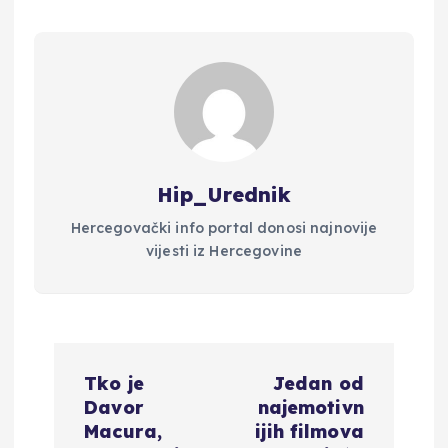
Hip_Urednik
Hercegovački info portal donosi najnovije
vijesti iz Hercegovine
N
Tko je
Jedan od
a
Davor
najemotivn
Macura,
ijih filmova