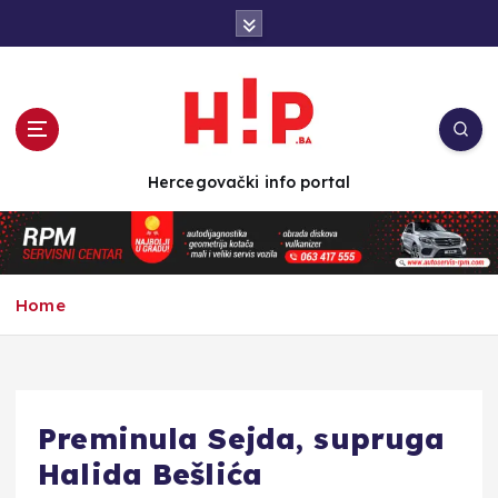
S
k
i
p
t
o
c
Hercegovački info portal
o
n
t
e
n
Home
t
Preminula Sejda, supruga
Halida Bešlića