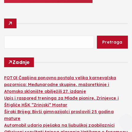
Pretraga
Zadnje
FOTO| Čapljina ponovno postala velika karnevalska
pozornica: Međunarodne skupine, mažoretkinje i
Atomsko sklonište obilježili 27. izdanje
​Upis i raspored treninga za Mlađe pionire, Zrinjevce i
Štigliće HŠK “Zrinjski” Mostar
Široki Brijeg: Bivši gimnazijalci proslavili 25 godina
mature
Automobil udario pješaka na ljubuškoj zaobilaznici