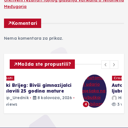
Otkriveni rezultati tajnog glasanja Vatikana o fenomenu
Međugorja
Komentari
Nema komentara za prikaz.
Možda ste propustili?
Crna kronika
Automobil udario pješaka na
ljubuškoj zaobilaznici
Hip_Urednik
8 kolovoza, 2026
3 views
4