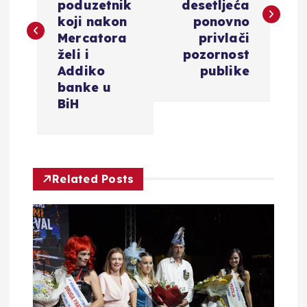
v
poduzetnik
desetljeća
koji nakon
ponovno
i
Mercatora
privlači
želi i
pozornost
g
Addiko
publike
banke u
a
BiH
c
i
Related Posts
j
a
o