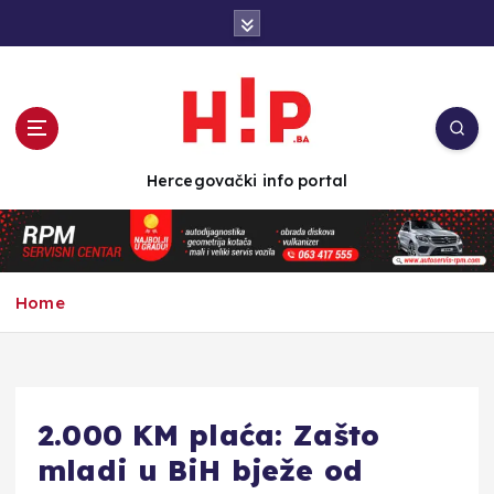
S
k
i
p
t
o
c
Hercegovački info portal
o
n
t
e
n
Home
t
2.000 KM plaća: Zašto
mladi u BiH bježe od