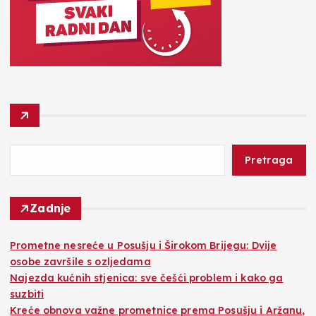
Pretraga
Zadnje
Prometne nesreće u Posušju i Širokom Brijegu: Dvije
osobe završile s ozljedama
Najezda kućnih stjenica: sve češći problem i kako ga
suzbiti
Kreće obnova važne prometnice prema Posušju i Aržanu,