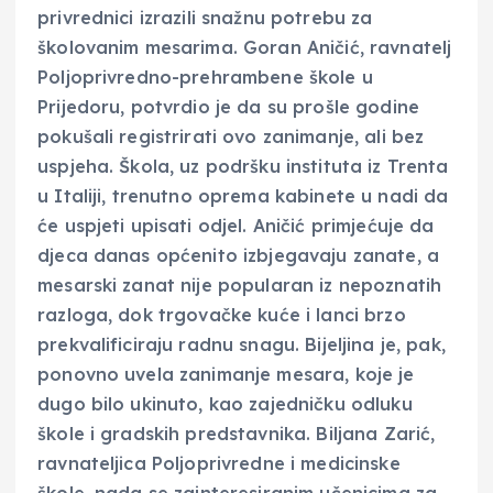
privrednici izrazili snažnu potrebu za
školovanim mesarima. Goran Aničić, ravnatelj
Poljoprivredno-prehrambene škole u
Prijedoru, potvrdio je da su prošle godine
pokušali registrirati ovo zanimanje, ali bez
uspjeha. Škola, uz podršku instituta iz Trenta
u Italiji, trenutno oprema kabinete u nadi da
će uspjeti upisati odjel. Aničić primjećuje da
djeca danas općenito izbjegavaju zanate, a
mesarski zanat nije popularan iz nepoznatih
razloga, dok trgovačke kuće i lanci brzo
prekvalificiraju radnu snagu. Bijeljina je, pak,
ponovno uvela zanimanje mesara, koje je
dugo bilo ukinuto, kao zajedničku odluku
škole i gradskih predstavnika. Biljana Zarić,
ravnateljica Poljoprivredne i medicinske
škole, nada se zainteresiranim učenicima za