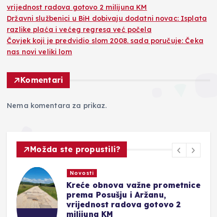
vrijednost radova gotovo 2 milijuna KM
Državni službenici u BiH dobivaju dodatni novac: Isplata
razlike plaća i većeg regresa već počela
Čovjek koji je predvidio slom 2008. sada poručuje: Čeka
nas novi veliki lom
Komentari
Nema komentara za prikaz.
Možda ste propustili?
Novosti
ce
Državni službenici u BiH
dobivaju dodatni novac:
Isplata razlike plaća i većeg
regresa već počela