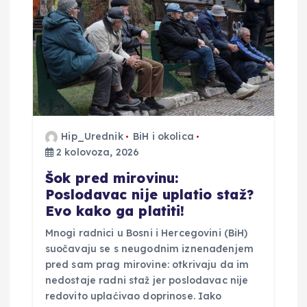
j
a
o
b
j
Hip_Urednik
BiH i okolica
2 kolovoza, 2026
a
Šok pred mirovinu:
Poslodavac nije uplatio staž?
v
Evo kako ga platiti!
Mnogi radnici u Bosni i Hercegovini (BiH)
a
suočavaju se s neugodnim iznenađenjem
pred sam prag mirovine: otkrivaju da im
nedostaje radni staž jer poslodavac nije
redovito uplaćivao doprinose. Iako