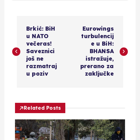
N
Brkić: BiH
Eurowings
a
u NATO
turbulencij
večeras!
e u BiH:
v
Saveznici
BHANSA
još ne
istražuje,
i
razmatraj
prerano za
u poziv
zaključke
g
a
Related Posts
c
i