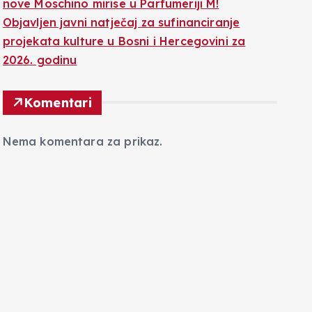
nove Moschino mirise u Parfumeriji M!
Objavljen javni natječaj za sufinanciranje
projekata kulture u Bosni i Hercegovini za
2026. godinu
Komentari
Nema komentara za prikaz.