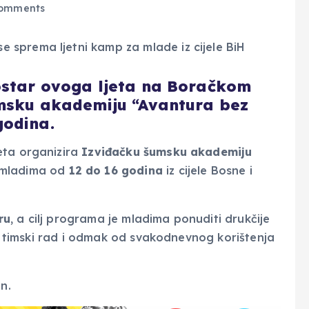
omments
ostar ovoga ljeta na Boračkom
umsku akademiju “Avantura bez
godina.
eta organizira
Izviđačku šumsku akademiju
 mladima od
12 do 16 godina
iz cijele Bosne i
ru
, a cilj programa je mladima ponuditi drukčije
va, timski rad i odmak od svakodnevnog korištenja
n.