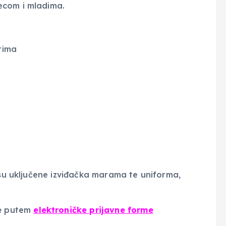
ecom i mladima.
rima
u su uključene izviđačka marama te uniforma,
e
putem
elektroničke prijavne forme