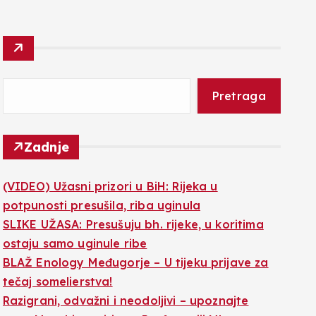
Pretraga
Zadnje
(VIDEO) Užasni prizori u BiH: Rijeka u
potpunosti presušila, riba uginula
SLIKE UŽASA: Presušuju bh. rijeke, u koritima
ostaju samo uginule ribe
BLAŽ Enology Međugorje – U tijeku prijave za
tečaj somelierstva!
Razigrani, odvažni i neodoljivi – upoznajte