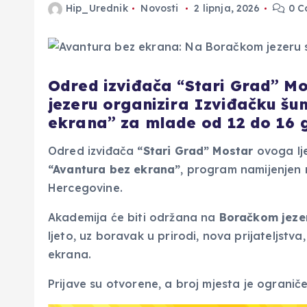
Hip_Urednik
Novosti
2 lipnja, 2026
0 C
Odred izviđača “Stari Grad” M
jezeru organizira Izviđačku š
ekrana” za mlade od 12 do 16 
Odred izviđača
“Stari Grad” Mostar
ovoga lj
“Avantura bez ekrana”
, program namijenjen
Hercegovine.
Akademija će biti održana na
Boračkom jeze
ljeto, uz boravak u prirodi, nova prijateljst
ekrana.
Prijave su otvorene, a broj mjesta je ograniče