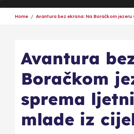
Home
Avantura bez ekrana: Na Boračkom jezeru s
Avantura be
Boračkom je
sprema ljetn
mlade iz cije