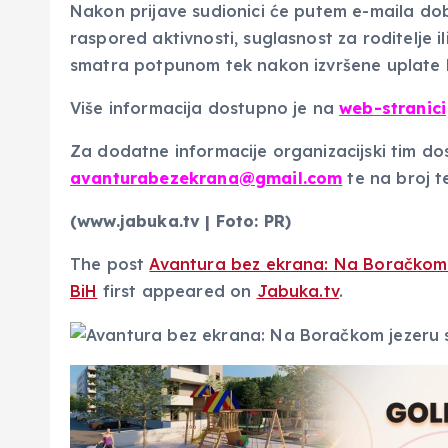
Nakon prijave sudionici će putem e-maila do
raspored aktivnosti, suglasnost za roditelje il
smatra potpunom tek nakon izvršene uplate k
Više informacija dostupno je na
web-stranici
Za dodatne informacije organizacijski tim d
avanturabezekrana@gmail.com
te na broj 
(www.jabuka.tv | Foto: PR)
The post
Avantura bez ekrana: Na Boračkom j
BiH
first appeared on
Jabuka.tv
.