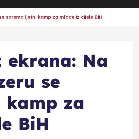
e sprema ljetni kamp za mlade iz cijele BiH
z ekrana: Na
zeru se
i kamp za
le BiH