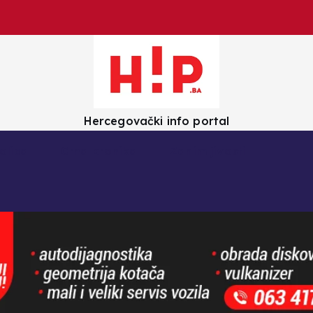
Hercegovački info portal
olica
Crna kronika
Zanimljivosti