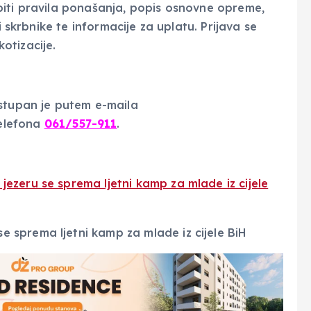
biti pravila ponašanja, popis osnovne opreme,
i skrbnike te informacije za uplatu. Prijava se
otizacije.
ostupan je putem e-maila
telefona
061/557-911
.
ezeru se sprema ljetni kamp za mlade iz cijele