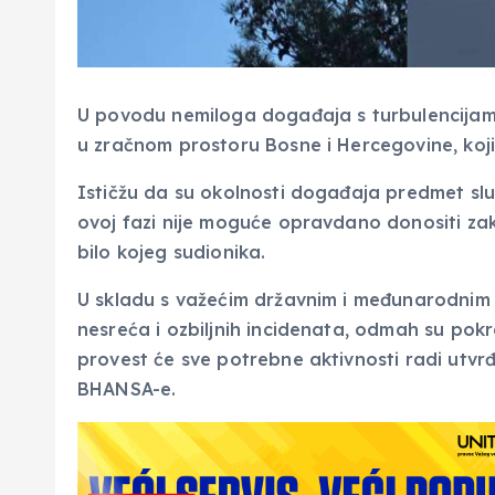
U povodu nemiloga događaja s turbulencijam
u zračnom prostoru Bosne i Hercegovine, koji
Ističžu da su okolnosti događaja predmet slu
ovoj fazi nije moguće opravdano donositi zak
bilo kojeg sudionika.
U skladu s važećim državnim i međunarodnim p
nesreća i ozbiljnih incidenata, odmah su pok
provest će sve potrebne aktivnosti radi utvrđi
BHANSA-e.