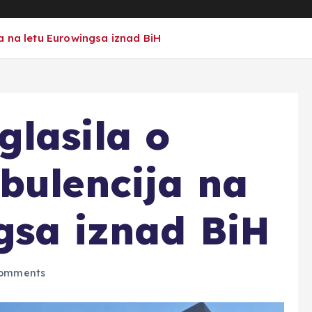
a na letu Eurowingsa iznad BiH
lasila o
bulencija na
gsa iznad BiH
omments