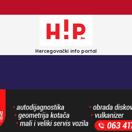
Hercegovački info portal
olica
Crna kronika
Zanimljivosti