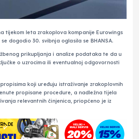
a tijekom leta zrakoplova kompanije Eurowings
 se dogodio 30. svibnja oglasila se BHANSA.
žbenog prikupljanja i analize podataka te da u
ljučke o uzrocima ili eventualnoj odgovornosti
ropisima koji uređuju istraživanje zrakoplovnih
renute propisane procedure, a nadležna tijela
vanja relevantnih činjenica, priopćeno je iz