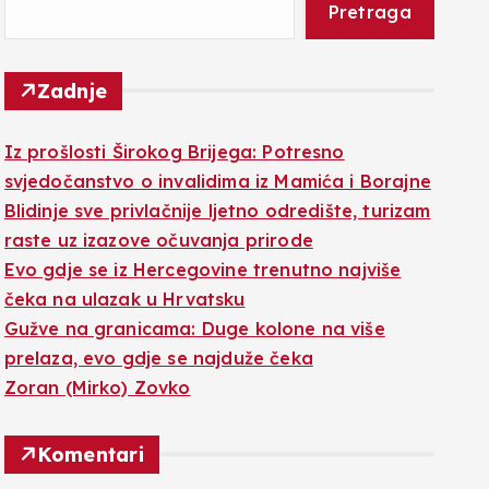
Pretraga
Zadnje
Iz prošlosti Širokog Brijega: Potresno
svjedočanstvo o invalidima iz Mamića i Borajne
Blidinje sve privlačnije ljetno odredište, turizam
raste uz izazove očuvanja prirode
Evo gdje se iz Hercegovine trenutno najviše
čeka na ulazak u Hrvatsku
Gužve na granicama: Duge kolone na više
prelaza, evo gdje se najduže čeka
Zoran (Mirko) Zovko
Komentari