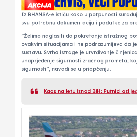
Iz BHANSA-e ističu kako u potpunosti surađuj
svu potrebnu dokumentaciju i podatke za pro
”Želimo naglasiti da pokretanje istražnog p
ovakvim situacijama i ne podrazumijeva da je
sustavu. Svrha istrage je utvrđivanje činjenic
unaprjeđenje sigurnosti zračnog prometa, koji 
sigurnosti”, navodi se u priopćenju.
Kaos na letu iznad BiH: Putnici ozlij
Vrisak.info